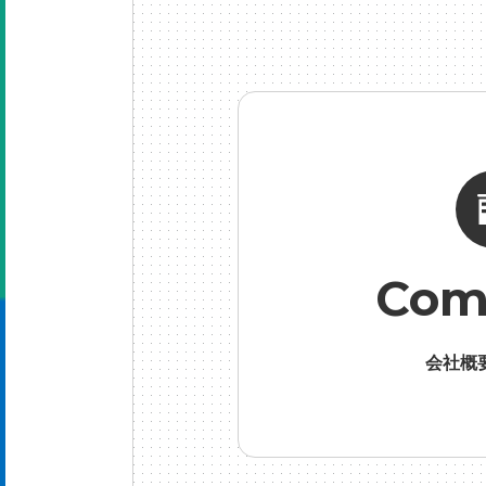
げ
#
Com
会社概