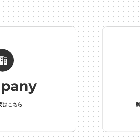
総務人事
#自社プロジェクト・サービス
#行事
#選考
#
pany
要はこちら