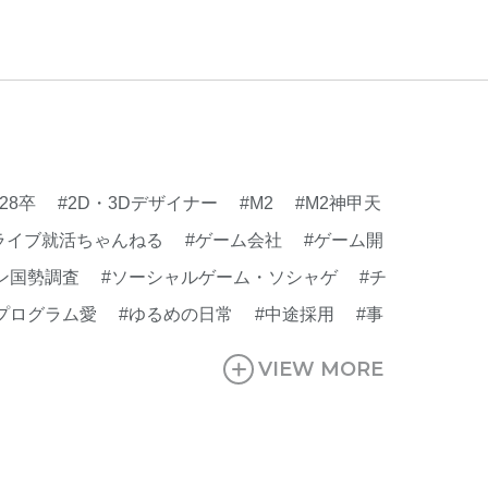
#会社行事
#会社説明会
#何もわからん
#健
人
#入社式
#内定
#制作進行・ゲームPM
VIEW MORE
ームPM
#勉強会
#受託
#受託事業
#完全
活ちゃんねる
#年末年始
#採用
#採用向け
迎会
#看板
#研修
#社員紹介
#社長
#社
生
#第3の賃上げ
#総務人事
#自社プロジェ
#28卒
#2D・3Dデザイナー
#M2
#M2神甲天
#選考
#面接
ライブ就活ちゃんねる
#ゲーム会社
#ゲーム開
ン国勢調査
#ソーシャルゲーム・ソシャゲ
#チ
プログラム愛
#ゆるめの日常
#中途採用
#事
#休業日
#会社行事
#会社説明会
#何もわか
VIEW MORE
行・ゲームPM
#制作進行・進行管理・ゲーム
就活ちゃんねる
#年末年始
#採用
#採用向け
#社長インタビュー
#福利厚生
#第3の賃上