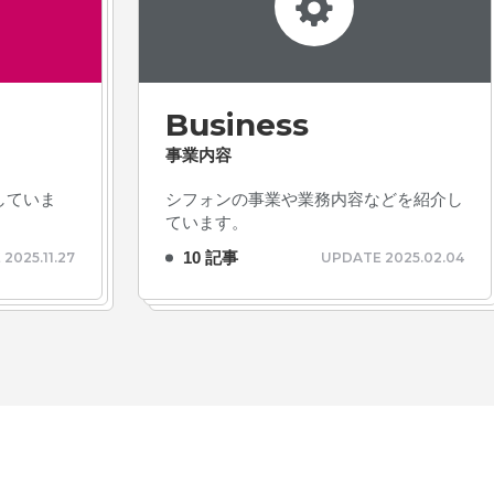
Business
事業内容
# TAGs
ハッシュタグ
していま
シフォンの事業や業務内容などを紹介し
ています。
#22卒
#23卒
#24卒
10 記事
2025.11.27
UPDATE 2025.02.04
#2D・3Dデザイナー
#M
#お知らせ
#お祝い
#
ゲーム開発
#シフォンの
ォン国勢調査
#ソーシャ
ザイナー
#プランナー
常
#中途採用
#事業内