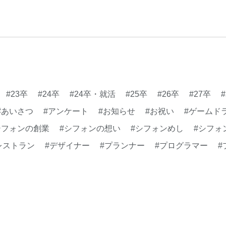
理念
#企画
#休業日
康企業宣言
#健康優良法
#制作進行・進行管理・ゲ
に理解した
#就活
#就
#新卒
#新卒採用
#歓
長インタビュー
#福利厚
#23卒
#24卒
#24卒・就活
#25卒
#26卒
#27卒
クト・サービス
#行事
#あいさつ
#アンケート
#お知らせ
#お祝い
#ゲームド
シフォンの創業
#シフォンの想い
#シフォンめし
#シフォ
レストラン
#デザイナー
#プランナー
#プログラマー
#
#事業実績
#事業紹介
#仕事紹介
#企業理念
#企画
#健康企業宣言
#健康優良法人
#入社式
#内定
#制作進
勉強会
#受託
#受託事業
#完全に理解した
#就活
#
#新卒採用
#歓迎会
#看板
#研修
#社員紹介
#社長