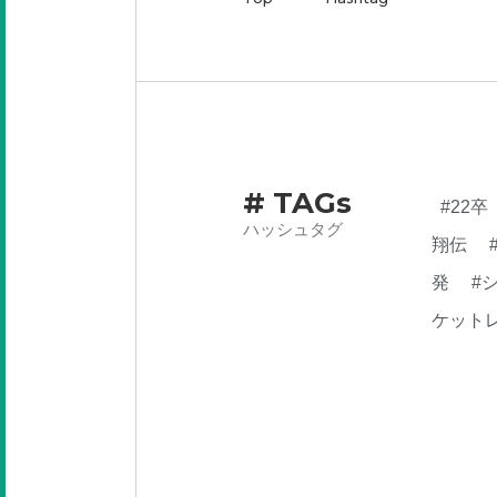
# TAGs
#22卒
ハッシュタグ
翔伝
発
#
ケット
業内容
らん
PM
#
#新卒