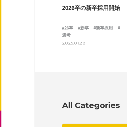
会社概要
2026卒の新卒採用開始
役員紹介
#26卒
#新卒
#新卒採用
#
事業紹介
選考
2025.01.28
事業内容
文化
健康企業宣言
All Categories
採用情報