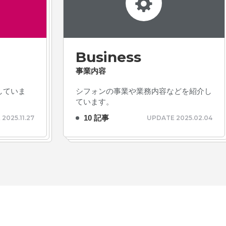
Business
事業内容
# TAGs
ハッシュタグ
していま
シフォンの事業や業務内容などを紹介し
ています。
#22卒
#23卒
#24卒
10 記事
2025.11.27
UPDATE 2025.02.04
#2D・3Dデザイナー
#M
#お知らせ
#お祝い
#
ゲーム開発
#シフォンの
ォン国勢調査
#ソーシャ
ザイナー
#プランナー
常
#中途採用
#事業内