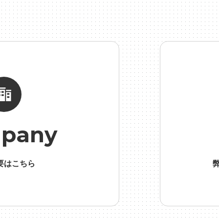
総務人事
#自社プロジェクト・サービス
#行事
#選考
#
pany
要はこちら