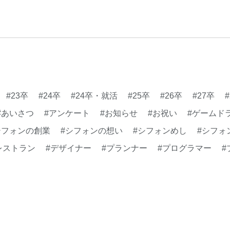
理念
#企画
#休業日
康企業宣言
#健康優良法
#制作進行・進行管理・ゲ
に理解した
#就活
#就
#新卒
#新卒採用
#歓
長インタビュー
#福利厚
#23卒
#24卒
#24卒・就活
#25卒
#26卒
#27卒
クト・サービス
#行事
#あいさつ
#アンケート
#お知らせ
#お祝い
#ゲームド
シフォンの創業
#シフォンの想い
#シフォンめし
#シフォ
レストラン
#デザイナー
#プランナー
#プログラマー
#
#事業実績
#事業紹介
#仕事紹介
#企業理念
#企画
#健康企業宣言
#健康優良法人
#入社式
#内定
#制作進
勉強会
#受託
#受託事業
#完全に理解した
#就活
#
#新卒採用
#歓迎会
#看板
#研修
#社員紹介
#社長