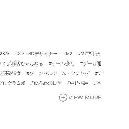
#会社行事
#会社説明会
#何もわからん
#健
人
#入社式
#内定
#制作進行・ゲームPM
VIEW MORE
ームPM
#勉強会
#受託
#受託事業
#完全
活ちゃんねる
#年末年始
#採用
#採用向け
迎会
#看板
#研修
#社員紹介
#社長
#社
生
#第3の賃上げ
#総務人事
#自社プロジェ
#28卒
#2D・3Dデザイナー
#M2
#M2神甲天
#選考
#面接
ライブ就活ちゃんねる
#ゲーム会社
#ゲーム開
ン国勢調査
#ソーシャルゲーム・ソシャゲ
#チ
プログラム愛
#ゆるめの日常
#中途採用
#事
#休業日
#会社行事
#会社説明会
#何もわか
VIEW MORE
行・ゲームPM
#制作進行・進行管理・ゲーム
就活ちゃんねる
#年末年始
#採用
#採用向け
#社長インタビュー
#福利厚生
#第3の賃上