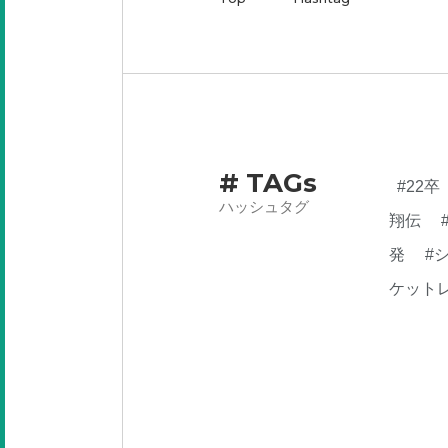
# TAGs
#22卒
ハッシュタグ
翔伝
発
#
ケット
業内容
らん
PM
#
#新卒