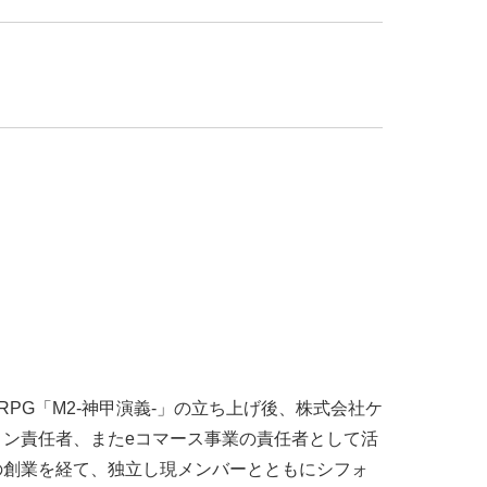
#24卒・就活
#25卒
#26卒
#27卒
#28卒
2
#M2神甲天翔伝
#あいさつ
#アンケート
ゲームドライブ就活ちゃんねる
#ゲーム会社
#
創業
#シフォンの想い
#シフォンめし
#シフ
ルゲーム・ソシャゲ
#チケットレストラン
#デ
#プログラマー
#プログラム愛
#ゆるめの日
容
#事業実績
#事業紹介
#仕事紹介
#企業
RPG「M2-神甲演義-」の立ち上げ後、株式会社ケ
#会社行事
#会社説明会
#何もわからん
#健
ン責任者、またeコマース事業の責任者として活
人
#入社式
#内定
#制作進行・ゲームPM
VIEW MORE
の創業を経て、独立し現メンバーとともにシフォ