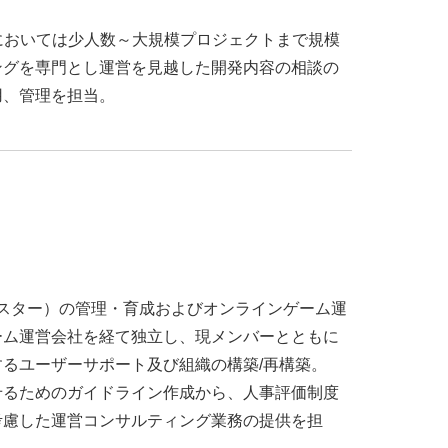
ームPM
#勉強会
#受託
#受託事業
#完全
活ちゃんねる
#年末年始
#採用
#採用向け
においては少人数～大規模プロジェクトまで規模
ングを専門とし運営を見越した開発内容の相談の
迎会
#看板
#研修
#社員紹介
#社長
#社
用、管理を担当。
生
#第3の賃上げ
#総務人事
#自社プロジェ
#選考
#面接
ームマスター）の管理・育成およびオンラインゲーム運
ーム運営会社を経て独立し、現メンバーとともに
るユーザーサポート及び組織の構築/再構築。
せるためのガイドライン作成から、人事評価制度
考慮した運営コンサルティング業務の提供を担