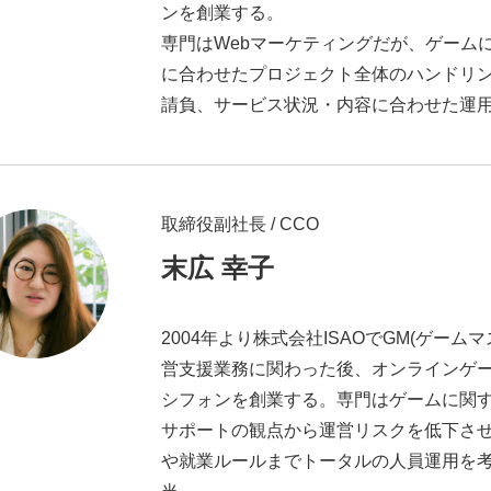
#制作進行・進行管理・ゲ
ンを創業する。
に理解した
#就活
#就
専門はWebマーケティングだが、ゲーム
に合わせたプロジェクト全体のハンドリ
#新卒
#新卒採用
#歓
請負、サービス状況・内容に合わせた運
長インタビュー
#福利厚
クト・サービス
#行事
取締役副社長 / CCO
末広 幸子
2004年より株式会社ISAOでGM(ゲ
営支援業務に関わった後、オンラインゲ
シフォンを創業する。専門はゲームに関す
サポートの観点から運営リスクを低下さ
や就業ルールまでトータルの人員運用を