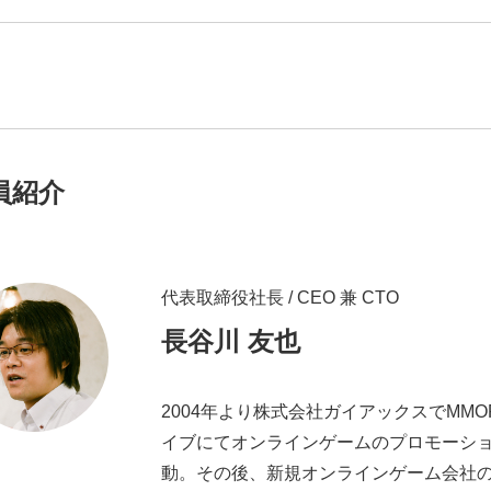
# TAGs
ハッシュタグ
#22卒
#23卒
#24卒
員紹介
#2D・3Dデザイナー
#M
#お知らせ
#お祝い
#
ゲーム開発
#シフォンの
代表取締役社長 / CEO 兼 CTO
ォン国勢調査
#ソーシャ
長谷川 友也
ザイナー
#プランナー
常
#中途採用
#事業内
2004年より株式会社ガイアックスでMMO
理念
#企画
#休業日
イブにてオンラインゲームのプロモーショ
康企業宣言
#健康優良法
動。その後、新規オンラインゲーム会社