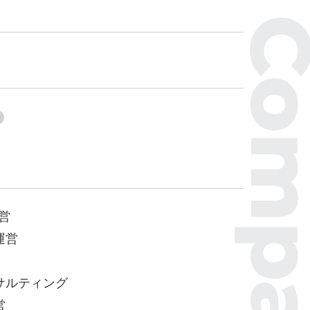
営
運営
サルティング
営