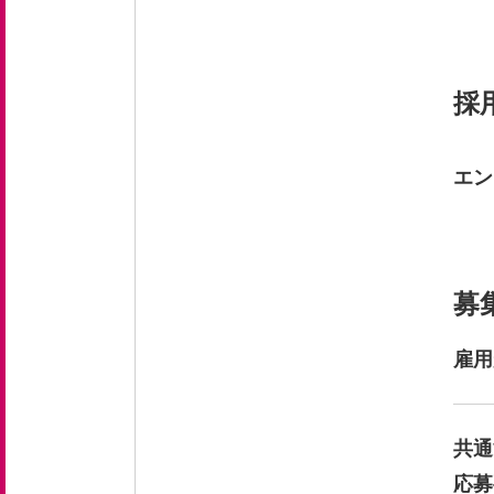
採
エン
募
雇用
共通
応募