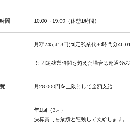
時間
10:00～19:00（休憩1時間）
月額245,413円(固定残業代30時間分46,0
※ 固定残業時間を超えた場合は超過分
# TAGs
ハッシュタグ
費
月28,000円を上限として全額支給
#22卒
#23卒
#24卒
#2D・3Dデザイナー
#M
年1回（3月）
#お知らせ
#お祝い
#
決算賞与を業績と連動して支給します。
ゲーム開発
#シフォンの