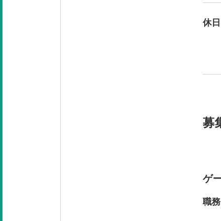
休日
募
ゲ
職務