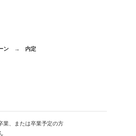
ーン → 内定
卒業、または卒業予定の方
ん