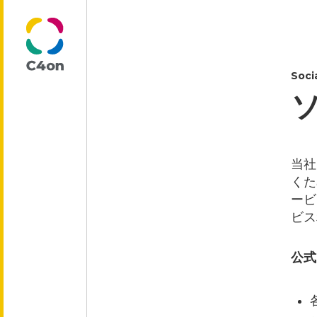
Soci
トップページ
理念
当社
くた
ービ
代表メッセージ
ビス
公式
会社情報