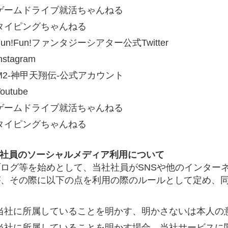
#2D・3Dデザイナー
#M
ゲームドライブ就活ちゃんねる
#お知らせ
#お祝い
#
タイピングちゃんねる
ゲーム開発
#シフォンの
Fun!Fun!ファンタジーシアター公式Twitter
ォン国勢調査
#ソーシャ
nstagram
ザイナー
#プランナー
M2-神甲天翔伝-公式アカウント
常
#中途採用
#事業内
outube
ゲームドライブ就活ちゃんねる
理念
#企画
#休業日
タイピングちゃんねる
康企業宣言
#健康優良法
#制作進行・進行管理・ゲ
社員のソーシャルメディア利用について
に理解した
#就活
#就
ブログ等を始めとして、当社社員がSNSや他のインター
#新卒
#新卒採用
#歓
が、その際に以下の点を利用の際のルールとして定め、
長インタビュー
#福利厚
当社に所属していることを明かす、明かさないは本人の
クト・サービス
#行事
当社に所属していることを明かす場合、当社サービスに