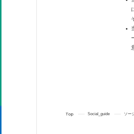
Social_guide
ソー
Top