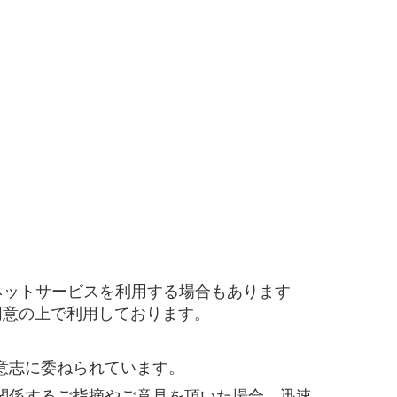
2
#M2神甲天翔伝
#あいさつ
#アンケート
ゲームドライブ就活ちゃんねる
#ゲーム会社
#
創業
#シフォンの想い
#シフォンめし
#シフ
ルゲーム・ソシャゲ
#チケットレストラン
#デ
#プログラマー
#プログラム愛
#ゆるめの日
容
#事業実績
#事業紹介
#仕事紹介
#企業
#会社行事
#会社説明会
#何もわからん
#健
人
#入社式
#内定
#制作進行・ゲームPM
VIEW MORE
ームPM
#勉強会
#受託
#受託事業
#完全
活ちゃんねる
#年末年始
#採用
#採用向け
ネットサービスを利用する場合もあります
迎会
#看板
#研修
#社員紹介
#社長
#社
同意の上で利用しております。
生
#第3の賃上げ
#総務人事
#自社プロジェ
意志に委ねられています。
#選考
#面接
関係するご指摘やご意見を頂いた場合、迅速