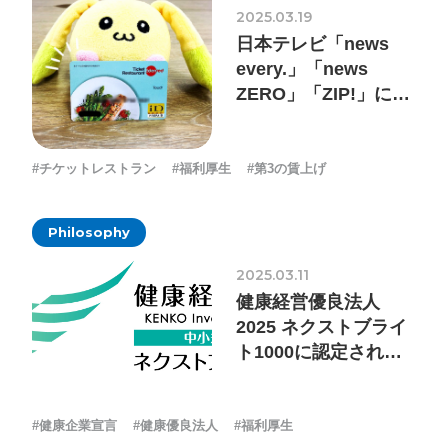
2025.03.19
ォン国勢調査
#ソーシャルゲーム・ソシャゲ
#チケットレ
日本テレビ「news
ストラン
#デザイナー
#プランナー
#プログラマー
#プ
every.」「news
ログラム愛
#ゆるめの日常
#中途採用
#事業内容
#事業
ZERO」「ZIP!」にて
弊社の福利厚生が紹介
実績
#事業紹介
#仕事紹介
#企業理念
#企画
#休業
VIEW MORE
されました
日
#会社行事
#会社説明会
#何もわからん
#健康企業宣
#チケットレストラン
#福利厚生
#第3の賃上げ
言
#健康優良法人
#入社式
#内定
#制作進行・ゲーム
PM
#制作進行・進行管理・ゲームPM
#勉強会
#受託
#
Philosophy
株式会社シフォン
受託事業
#完全に理解した
#就活
#就活ちゃんねる
#年
2025.03.11
〒101-0047
末年始
#採用
#採用向け
#新卒
#新卒採用
#歓迎会
健康経営優良法人
東京都千代田区内神田2-12-5 内山ビル 3F
2025 ネクストブライ
GoogleMaps
#看板
#研修
#社員紹介
#社長
#社長インタビュー
#
ト1000に認定されま
福利厚生
#第3の賃上げ
#総務人事
#自社プロジェクト・
した
サービス
#行事
#選考
#面接
#健康企業宣言
#健康優良法人
#福利厚生