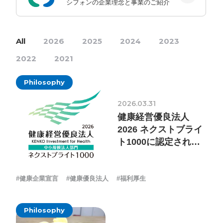
採用情報
シフォンの企業理念と事業のご紹介
お問い合わせ
All
2026
2025
2024
2023
2022
2021
お知らせ
Philosophy
2026.03.31
健康経営優良法人
# TAGs
ハッシュタグ
2026 ネクストブライ
ト1000に認定されま
#22卒
#23卒
#24卒
#24卒・就活
#25卒
#26卒
した
#27卒
#28卒
#2D・3Dデザイナー
#M2
#M2神甲天翔
#健康企業宣言
#健康優良法人
#福利厚生
伝
#あいさつ
#アンケート
#お知らせ
#お祝い
#ゲー
ムドライブ就活ちゃんねる
#ゲーム会社
#ゲーム開発
#
Philosophy
シフォンの創業
#シフォンの想い
#シフォンめし
#シフ