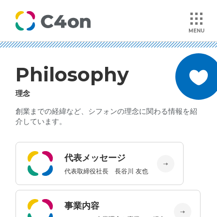
MENU
Philosophy
トップページ
理念
理念
創業までの経緯など、シフォンの理念に関わる情報を紹
介しています。
会社情報
代表メッセージ
事業紹介
代表取締役社長 長谷川 友也
文化
事業内容