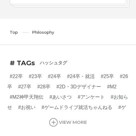
Top
Philosophy
# TAGs
ハッシュタグ
#22卒
#23卒
#24卒
#24卒・就活
#25卒
#26
卒
#27卒
#28卒
#2D・3Dデザイナー
#M2
#M2神甲天翔伝
#あいさつ
#アンケート
#お知ら
せ
#お祝い
#ゲームドライブ就活ちゃんねる
#ゲ
ーム会社
#ゲーム開発
#シフォンの創業
#シフォ
VIEW MORE
ンの想い
#シフォンめし
#シフォン国勢調査
#ソ