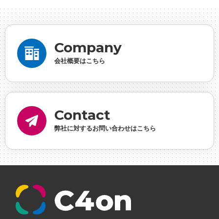
ーシャルゲーム・ソシャゲ
#チケットレストラン
#
デザイナー
#プランナー
#プログラマー
#プログ
ラム愛
#ゆるめの日常
#中途採用
#事業内容
#
Company
事業実績
#事業紹介
#仕事紹介
#企業理念
#企
会社概要はこちら
画
#休業日
#会社行事
#会社説明会
#何もわか
らん
#健康企業宣言
#健康優良法人
#入社式
#
内定
#制作進行・ゲームPM
#制作進行・進行管
Contact
理・ゲームPM
#勉強会
#受託
#受託事業
#完全
弊社に対するお問い合わせはこちら
に理解した
#就活
#就活ちゃんねる
#年末年始
#採用
#採用向け
#新卒
#新卒採用
#歓迎会
#看板
#研修
#社員紹介
#社長
#社長インタビ
ュー
#福利厚生
#第3の賃上げ
#総務人事
#自社
プロジェクト・サービス
#行事
#選考
#面接