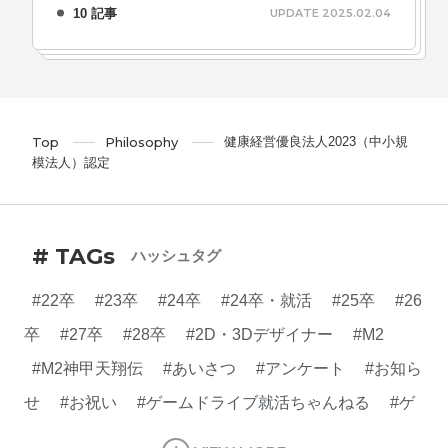
10 記事
UPDATE 2025.02.04
健康経営優良法人2023（中小規
Top
Philosophy
模法人）認定
# TAGs
ハッシュタグ
#22卒
#23卒
#24卒
#24卒・就活
#25卒
#26
卒
#27卒
#28卒
#2D・3Dデザイナー
#M2
#M2神甲天翔伝
#あいさつ
#アンケート
#お知ら
せ
#お祝い
#ゲームドライブ就活ちゃんねる
#ゲ
ーム会社
#ゲーム開発
#シフォンの創業
#シフォ