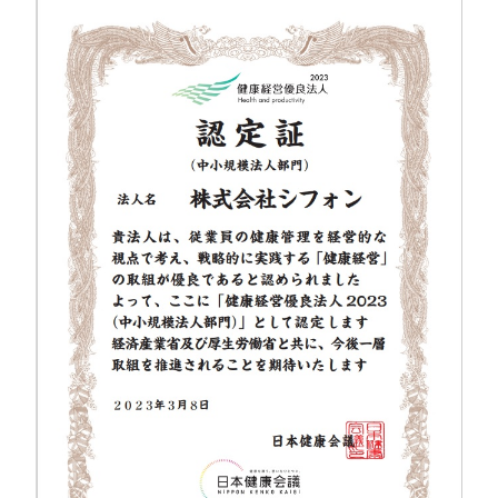
ォン国勢調査
#ソーシャルゲーム・ソシャゲ
#チケットレ
ストラン
#デザイナー
#プランナー
#プログラマー
#プ
ログラム愛
#ゆるめの日常
#中途採用
#事業内容
#事業
実績
#事業紹介
#仕事紹介
#企業理念
#企画
#休業
VIEW MORE
日
#会社行事
#会社説明会
#何もわからん
#健康企業宣
言
#健康優良法人
#入社式
#内定
#制作進行・ゲーム
PM
#制作進行・進行管理・ゲームPM
#勉強会
#受託
#
株式会社シフォン
受託事業
#完全に理解した
#就活
#就活ちゃんねる
#年
〒101-0047
末年始
#採用
#採用向け
#新卒
#新卒採用
#歓迎会
東京都千代田区内神田2-12-5 内山ビル 3F
GoogleMaps
#看板
#研修
#社員紹介
#社長
#社長インタビュー
#
福利厚生
#第3の賃上げ
#総務人事
#自社プロジェクト・
サービス
#行事
#選考
#面接