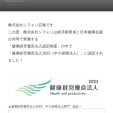
採用情報
お問い合わせ
株式会社シフォン広報です。
この度、株式会社シフォンは経済産業省と日本健康会議
お知らせ
が共同で実施する
「健康経営優良法人認定制度」の中で
「健康経営優良法人2023（中小規模法人）」に認定され
ました！
# TAGs
ハッシュタグ
#22卒
#23卒
#24卒
#24卒・就活
#25卒
#26卒
#27卒
#28卒
#2D・3Dデザイナー
#M2
#M2神甲天翔
伝
#あいさつ
#アンケート
#お知らせ
#お祝い
#ゲー
ムドライブ就活ちゃんねる
#ゲーム会社
#ゲーム開発
#
▲健康経営優良法人2023 中小規模法人部門 認定！
シフォンの創業
#シフォンの想い
#シフォンめし
#シフ