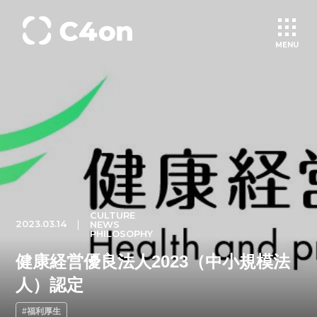
MENU
トップページ
理念
会社情報
CULTURE
2023.03.14
NEWS
事業紹介
PHILOSOPHY
健康経営優良法人2023（中小規模法
文化
人）認定
#福利厚生