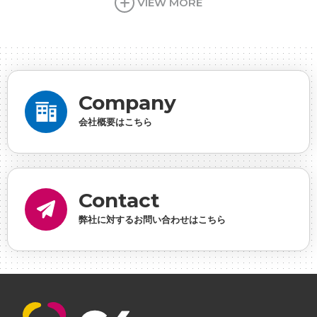
VIEW MORE
ンの想い
#シフォンめし
#シフォン国勢調査
#ソ
ーシャルゲーム・ソシャゲ
#チケットレストラン
#
デザイナー
#プランナー
#プログラマー
#プログ
ラム愛
#ゆるめの日常
#中途採用
#事業内容
#
Company
事業実績
#事業紹介
#仕事紹介
#企業理念
#企
会社概要はこちら
画
#休業日
#会社行事
#会社説明会
#何もわか
らん
#健康企業宣言
#健康優良法人
#入社式
#
内定
#制作進行・ゲームPM
#制作進行・進行管
Contact
理・ゲームPM
#勉強会
#受託
#受託事業
#完全
弊社に対するお問い合わせはこちら
に理解した
#就活
#就活ちゃんねる
#年末年始
#採用
#採用向け
#新卒
#新卒採用
#歓迎会
#看板
#研修
#社員紹介
#社長
#社長インタビ
ュー
#福利厚生
#第3の賃上げ
#総務人事
#自社