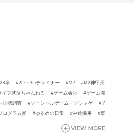
#28卒
#2D・3Dデザイナー
#M2
#M2神甲天
ライブ就活ちゃんねる
#ゲーム会社
#ゲーム開
ン国勢調査
#ソーシャルゲーム・ソシャゲ
#チ
プログラム愛
#ゆるめの日常
#中途採用
#事
#休業日
#会社行事
#会社説明会
#何もわか
VIEW MORE
行・ゲームPM
#制作進行・進行管理・ゲーム