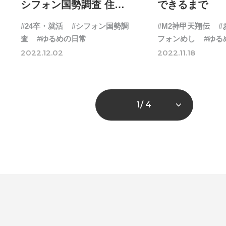
シフォン国勢調査 住宅
できるまで
事情
#24卒・就活
#シフォン国勢調
#M2神甲天翔伝
#
査
#ゆるめの日常
フォンめし
#ゆる
会社行事
#福利厚
2022.12.02
2022.11.18
1
/ 4
# TAGs
ハッシュタグ
#22卒
#23卒
#24卒
#2D・3Dデザイナー
#M
#お知らせ
#お祝い
#
ゲーム開発
#シフォンの