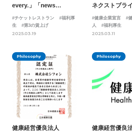
every.」「news
ネクストブライト
ZERO」「ZIP!」にて弊
に認定されま
#チケットレストラン
#福利厚
#健康企業宣言
#
社の福利厚生が紹介さ
生
#第3の賃上げ
人
#福利厚生
れました
2025.03.19
2025.03.11
Philosophy
Philosophy
健康経営優良法人
健康経営優良