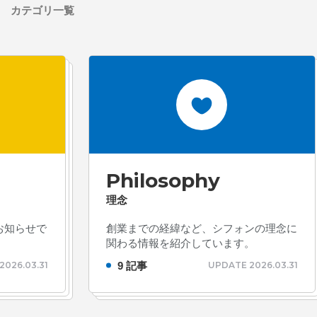
カテゴリ一覧
ォン国勢調査
#ソーシャ
ザイナー
#プランナー
常
#中途採用
#事業内
理念
#企画
#休業日
康企業宣言
#健康優良法
#制作進行・進行管理・ゲ
に理解した
#就活
#就
Philosophy
#新卒
#新卒採用
#歓
理念
長インタビュー
#福利厚
お知らせで
創業までの経緯など、シフォンの理念に
クト・サービス
#行事
関わる情報を紹介しています。
9 記事
2026.03.31
UPDATE 2026.03.31