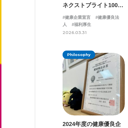
ネクストブライト1000
に認定されました
#健康企業宣言
#健康優良法
新卒採用 募集要項
人
#福利厚生
中途採用 募集要項
2026.03.31
エントリーフォーム
Philosophy
お問い合わせ
お知らせ
2024年度の健康優良企