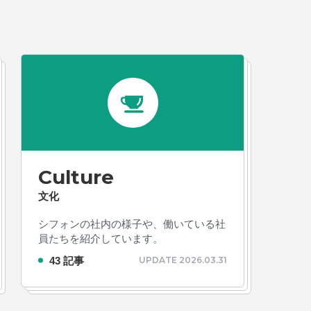
ルゲーム・ソシャゲ
#チケットレストラン
#デ
#プログラマー
#プログラム愛
#ゆるめの日
容
#事業実績
#事業紹介
#仕事紹介
#企業
#会社行事
#会社説明会
#何もわからん
#健
人
#入社式
#内定
#制作進行・ゲームPM
VIEW MORE
ームPM
#勉強会
#受託
#受託事業
#完全
活ちゃんねる
#年末年始
#採用
#採用向け
Culture
迎会
#看板
#研修
#社員紹介
#社長
#社
文化
生
#第3の賃上げ
#総務人事
#自社プロジェ
シフォンの社内の様子や、働いている社
#選考
#面接
員たちを紹介しています。
43 記事
UPDATE 2026.03.31