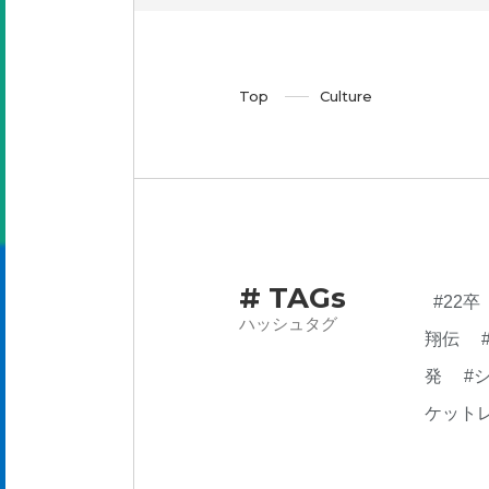
Top
Culture
# TAGs
#22卒
ハッシュタグ
翔伝
発
#
ケット
業内容
らん