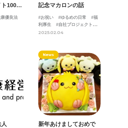
1000
記念マカロンの話
した
健康優良法
#お祝い
#ゆるめの日常
#福
利厚生
#自社プロジェクト・
サービス
2025.02.04
News
法人
新年あけましておめで