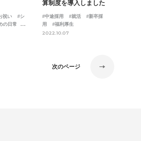
算制度を導入しました
お祝い
#シ
#中途採用
#就活
#新卒採
めの日常
#
用
#福利厚生
生
2022.10.07
次のページ
#24卒・就活
#25卒
#26卒
#27卒
#28卒
2
#M2神甲天翔伝
#あいさつ
#アンケート
ゲームドライブ就活ちゃんねる
#ゲーム会社
#
創業
#シフォンの想い
#シフォンめし
#シフ