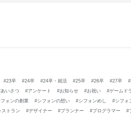
#23卒
#24卒
#24卒・就活
#25卒
#26卒
#27卒
#あいさつ
#アンケート
#お知らせ
#お祝い
#ゲームド
シフォンの創業
#シフォンの想い
#シフォンめし
#シフォ
レストラン
#デザイナー
#プランナー
#プログラマー
#
#事業実績
#事業紹介
#仕事紹介
#企業理念
#企画
#健康企業宣言
#健康優良法人
#入社式
#内定
#制作進