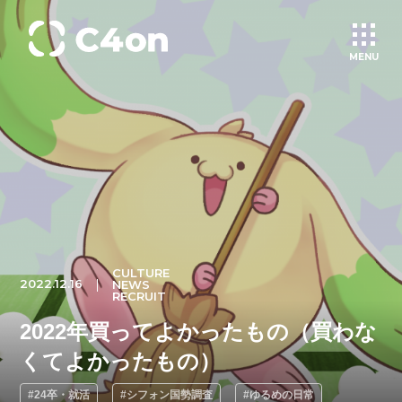
MENU
トップページ
理念
会社情報
CULTURE
2022.12.16
NEWS
事業紹介
RECRUIT
2022年買ってよかったもの（買わな
文化
くてよかったもの）
#24卒・就活
#シフォン国勢調査
#ゆるめの日常