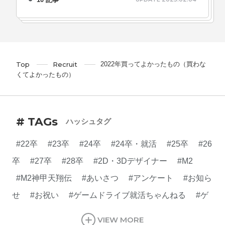
2022年買ってよかったもの（買わな
Top
Recruit
くてよかったもの）
# TAGs
ハッシュタグ
#22卒
#23卒
#24卒
#24卒・就活
#25卒
#26
卒
#27卒
#28卒
#2D・3Dデザイナー
#M2
#M2神甲天翔伝
#あいさつ
#アンケート
#お知ら
せ
#お祝い
#ゲームドライブ就活ちゃんねる
#ゲ
ーム会社
#ゲーム開発
#シフォンの創業
#シフォ
VIEW MORE