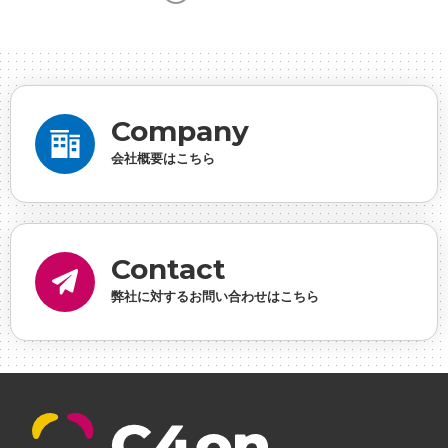
ンの想い
#シフォンめし
#シフォン国勢調査
#ソ
ーシャルゲーム・ソシャゲ
#チケットレストラン
#
デザイナー
#プランナー
#プログラマー
#プログ
ラム愛
#ゆるめの日常
#中途採用
#事業内容
#
Company
事業実績
#事業紹介
#仕事紹介
#企業理念
#企
会社概要はこちら
画
#休業日
#会社行事
#会社説明会
#何もわか
らん
#健康企業宣言
#健康優良法人
#入社式
#
内定
#制作進行・ゲームPM
#制作進行・進行管
Contact
理・ゲームPM
#勉強会
#受託
#受託事業
#完全
弊社に対するお問い合わせはこちら
に理解した
#就活
#就活ちゃんねる
#年末年始
#採用
#採用向け
#新卒
#新卒採用
#歓迎会
#看板
#研修
#社員紹介
#社長
#社長インタビ
ュー
#福利厚生
#第3の賃上げ
#総務人事
#自社