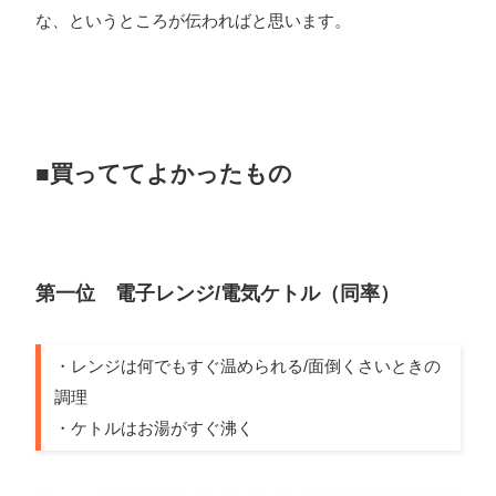
な、というところが伝わればと思います。
ォン国勢調査
#ソーシャルゲーム・ソシャゲ
#チケットレ
ストラン
#デザイナー
#プランナー
#プログラマー
#プ
ログラム愛
#ゆるめの日常
#中途採用
#事業内容
#事業
実績
#事業紹介
#仕事紹介
#企業理念
#企画
#休業
VIEW MORE
■買っててよかったもの
日
#会社行事
#会社説明会
#何もわからん
#健康企業宣
言
#健康優良法人
#入社式
#内定
#制作進行・ゲーム
PM
#制作進行・進行管理・ゲームPM
#勉強会
#受託
#
株式会社シフォン
受託事業
#完全に理解した
#就活
#就活ちゃんねる
#年
第一位 電子レンジ/電気ケトル（同率）
〒101-0047
末年始
#採用
#採用向け
#新卒
#新卒採用
#歓迎会
東京都千代田区内神田2-12-5 内山ビル 3F
GoogleMaps
#看板
#研修
#社員紹介
#社長
#社長インタビュー
#
・レンジは何でもすぐ温められる/面倒くさいときの
調理
福利厚生
#第3の賃上げ
#総務人事
#自社プロジェクト・
・ケトルはお湯がすぐ沸く
サービス
#行事
#選考
#面接