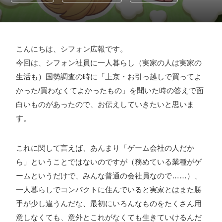
採用情報
お問い合わせ
こんにちは、シフォン広報です。
今回は、シフォン社員に一人暮らし（実家の人は実家の
お知らせ
生活も）国勢調査の時に「上京・お引っ越しで買ってよ
かった/買わなくてよかったもの」を聞いた時の答えで面
白いものがあったので、お伝えしていきたいと思いま
す。
# TAGs
ハッシュタグ
これに関して言えば、あんまり「ゲーム会社の人だか
#22卒
#23卒
#24卒
#24卒・就活
#25卒
#26卒
ら」ということではないのですが（務めている業種がゲ
#27卒
#28卒
#2D・3Dデザイナー
#M2
#M2神甲天翔
ームというだけで、みんな普通の会社員なので……）、
伝
#あいさつ
#アンケート
#お知らせ
#お祝い
#ゲー
一人暮らしでコンパクトに住んでいると実家とはまた勝
ムドライブ就活ちゃんねる
#ゲーム会社
#ゲーム開発
#
手が少し違うんだな、最初にいろんなものをたくさん用
シフォンの創業
#シフォンの想い
#シフォンめし
#シフ
意しなくても、意外とこれがなくても生きていけるんだ