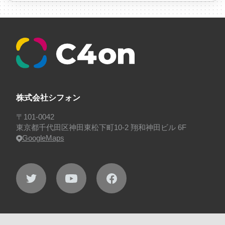
#採用
#採用向け
#新卒
#新卒採用
#歓迎会
#看板
#研修
#社員紹介
#社長
#社長インタビ
ュー
#福利厚生
#第3の賃上げ
#総務人事
#自社
プロジェクト・サービス
#行事
#選考
#面接
株式会社シフォン
〒101-0042
東京都千代田区神田東松下町10-2 翔和神田ビル 6F
GoogleMaps