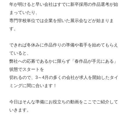
年が明けると早い会社はすでに新卒採用の作品選考が始
ォン国勢調査
#ソーシャルゲーム・ソシャゲ
#チケットレ
まっていたり、
ストラン
#デザイナー
#プランナー
#プログラマー
#プ
専門学校単位では企業を招いた展示会などが始まりま
ログラム愛
#ゆるめの日常
#中途採用
#事業内容
#事業
す。
実績
#事業紹介
#仕事紹介
#企業理念
#企画
#休業
VIEW MORE
できれば冬休みに作品作りの準備や着手を始めてもらえ
日
#会社行事
#会社説明会
#何もわからん
#健康企業宣
ていると、
言
#健康優良法人
#入社式
#内定
#制作進行・ゲーム
弊社への応募であるかに限らず「春作品が手元にある」
PM
#制作進行・進行管理・ゲームPM
#勉強会
#受託
#
状態でスタートを
株式会社シフォン
受託事業
#完全に理解した
#就活
#就活ちゃんねる
#年
切れるので、3～4月の多くの会社が求人を開始したタイ
〒101-0047
ミングに間に合います！
末年始
#採用
#採用向け
#新卒
#新卒採用
#歓迎会
東京都千代田区内神田2-12-5 内山ビル 3F
GoogleMaps
#看板
#研修
#社員紹介
#社長
#社長インタビュー
#
今日はそんな準備にお役立ちの動画をここでご紹介して
福利厚生
#第3の賃上げ
#総務人事
#自社プロジェクト・
いきます。
サービス
#行事
#選考
#面接