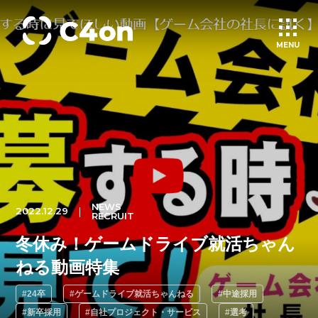
MENU
トップページ
理念
会社情報
NEWS
2022.12.29
RECRUIT
事業紹介
冬休み！ゲームドライブ就活ちゃん
ねる動画特集
文化
#24卒
#ゲームドライブ就活ちゃんねる
#中途採用
#新卒採用
#自社プロジェクト・サービス
#選考