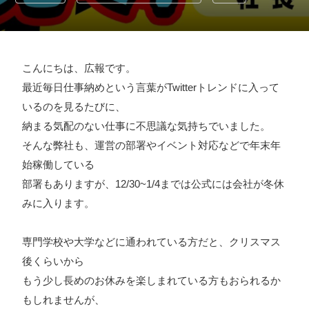
採用情報
お問い合わせ
こんにちは、広報です。
最近毎日仕事納めという言葉がTwitterトレンドに入って
お知らせ
いるのを見るたびに、
納まる気配のない仕事に不思議な気持ちでいました。
そんな弊社も、運営の部署やイベント対応などで年末年
始稼働している
# TAGs
ハッシュタグ
部署もありますが、12/30~1/4までは公式には会社が冬休
みに入ります。
#22卒
#23卒
#24卒
#24卒・就活
#25卒
#26卒
#27卒
#28卒
#2D・3Dデザイナー
#M2
#M2神甲天翔
専門学校や大学などに通われている方だと、クリスマス
伝
#あいさつ
#アンケート
#お知らせ
#お祝い
#ゲー
後くらいから
ムドライブ就活ちゃんねる
#ゲーム会社
#ゲーム開発
#
もう少し長めのお休みを楽しまれている方もおられるか
もしれませんが、
シフォンの創業
#シフォンの想い
#シフォンめし
#シフ