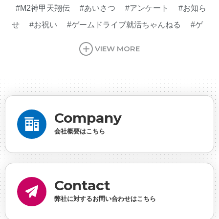
#M2神甲天翔伝
#あいさつ
#アンケート
#お知ら
せ
#お祝い
#ゲームドライブ就活ちゃんねる
#ゲ
ーム会社
#ゲーム開発
#シフォンの創業
#シフォ
VIEW MORE
ンの想い
#シフォンめし
#シフォン国勢調査
#ソ
ーシャルゲーム・ソシャゲ
#チケットレストラン
#
デザイナー
#プランナー
#プログラマー
#プログ
ラム愛
#ゆるめの日常
#中途採用
#事業内容
#
Company
事業実績
#事業紹介
#仕事紹介
#企業理念
#企
会社概要はこちら
画
#休業日
#会社行事
#会社説明会
#何もわか
らん
#健康企業宣言
#健康優良法人
#入社式
#
内定
#制作進行・ゲームPM
#制作進行・進行管
Contact
理・ゲームPM
#勉強会
#受託
#受託事業
#完全
弊社に対するお問い合わせはこちら
に理解した
#就活
#就活ちゃんねる
#年末年始