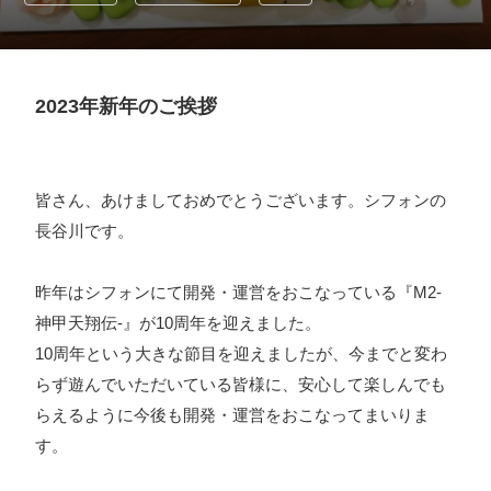
採用情報
お問い合わせ
2023年新年のご挨拶
お知らせ
皆さん、あけましておめでとうございます。シフォンの
長谷川です。
# TAGs
ハッシュタグ
昨年はシフォンにて開発・運営をおこなっている『M2-
神甲天翔伝-』が10周年を迎えました。
#22卒
#23卒
#24卒
#24卒・就活
#25卒
#26卒
10周年という大きな節目を迎えましたが、今までと変わ
#27卒
#28卒
#2D・3Dデザイナー
#M2
#M2神甲天翔
らず遊んでいただいている皆様に、安心して楽しんでも
伝
#あいさつ
#アンケート
#お知らせ
#お祝い
#ゲー
らえるように今後も開発・運営をおこなってまいりま
ムドライブ就活ちゃんねる
#ゲーム会社
#ゲーム開発
#
す。
シフォンの創業
#シフォンの想い
#シフォンめし
#シフ