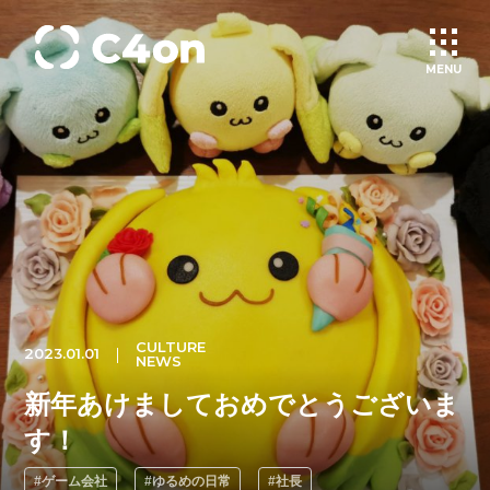
MENU
トップページ
理念
会社情報
CULTURE
2023.01.01
事業紹介
NEWS
新年あけましておめでとうございま
文化
す！
#ゲーム会社
#ゆるめの日常
#社長