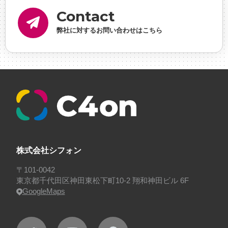
内定
#制作進行・ゲームPM
#制作進行・進行管
Contact
理・ゲームPM
#勉強会
#受託
#受託事業
#完全
弊社に対するお問い合わせはこちら
に理解した
#就活
#就活ちゃんねる
#年末年始
#採用
#採用向け
#新卒
#新卒採用
#歓迎会
#看板
#研修
#社員紹介
#社長
#社長インタビ
ュー
#福利厚生
#第3の賃上げ
#総務人事
#自社
プロジェクト・サービス
#行事
#選考
#面接
株式会社シフォン
〒101-0042
東京都千代田区神田東松下町10-2 翔和神田ビル 6F
GoogleMaps