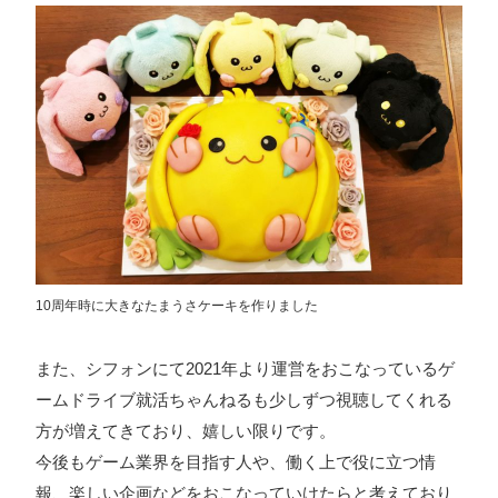
ォン国勢調査
#ソーシャルゲーム・ソシャゲ
#チケットレ
ストラン
#デザイナー
#プランナー
#プログラマー
#プ
ログラム愛
#ゆるめの日常
#中途採用
#事業内容
#事業
実績
#事業紹介
#仕事紹介
#企業理念
#企画
#休業
VIEW MORE
日
#会社行事
#会社説明会
#何もわからん
#健康企業宣
言
#健康優良法人
#入社式
#内定
#制作進行・ゲーム
PM
#制作進行・進行管理・ゲームPM
#勉強会
#受託
#
株式会社シフォン
受託事業
#完全に理解した
#就活
#就活ちゃんねる
#年
10周年時に大きなたまうさケーキを作りました
〒101-0047
末年始
#採用
#採用向け
#新卒
#新卒採用
#歓迎会
東京都千代田区内神田2-12-5 内山ビル 3F
GoogleMaps
#看板
#研修
#社員紹介
#社長
#社長インタビュー
#
また、シフォンにて2021年より運営をおこなっているゲ
ームドライブ就活ちゃんねるも少しずつ視聴してくれる
福利厚生
#第3の賃上げ
#総務人事
#自社プロジェクト・
方が増えてきており、嬉しい限りです。
サービス
#行事
#選考
#面接
今後もゲーム業界を目指す人や、働く上で役に立つ情
報、楽しい企画などをおこなっていけたらと考えており