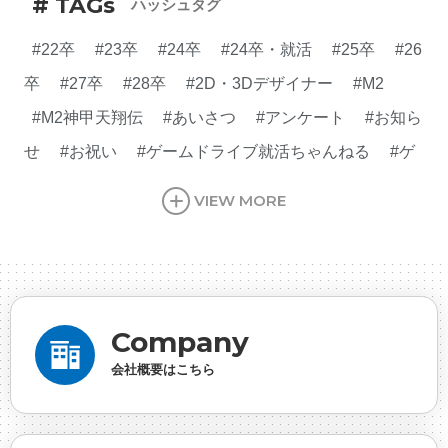
# TAGs
ハッシュタグ
#22卒
#23卒
#24卒
#24卒・就活
#25卒
#26
卒
#27卒
#28卒
#2D・3Dデザイナー
#M2
#M2神甲天翔伝
#あいさつ
#アンケート
#お知ら
せ
#お祝い
#ゲームドライブ就活ちゃんねる
#ゲ
ーム会社
#ゲーム開発
#シフォンの創業
#シフォ
VIEW MORE
ンの想い
#シフォンめし
#シフォン国勢調査
#ソ
ーシャルゲーム・ソシャゲ
#チケットレストラン
#
デザイナー
#プランナー
#プログラマー
#プログ
ラム愛
#ゆるめの日常
#中途採用
#事業内容
#
Company
事業実績
#事業紹介
#仕事紹介
#企業理念
#企
会社概要はこちら
画
#休業日
#会社行事
#会社説明会
#何もわか
らん
#健康企業宣言
#健康優良法人
#入社式
#