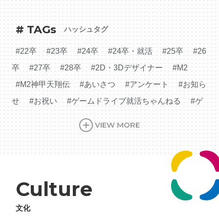
# TAGs
ハッシュタグ
#22卒
#23卒
#24卒
#24卒・就活
#25卒
#26
卒
#27卒
#28卒
#2D・3Dデザイナー
#M2
#M2神甲天翔伝
#あいさつ
#アンケート
#お知ら
せ
#お祝い
#ゲームドライブ就活ちゃんねる
#ゲ
ーム会社
#ゲーム開発
#シフォンの創業
#シフォ
VIEW MORE
ンの想い
#シフォンめし
#シフォン国勢調査
#ソ
ーシャルゲーム・ソシャゲ
#チケットレストラン
#
デザイナー
#プランナー
#プログラマー
#プログ
Culture
ラム愛
#ゆるめの日常
#中途採用
#事業内容
#
事業実績
#事業紹介
#仕事紹介
#企業理念
#企
文化
画
#休業日
#会社行事
#会社説明会
#何もわか