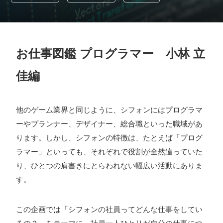
採用情報
お問い合わせ
お仕事図鑑 プログラマー 小林 立
お知らせ
佳編
他のゲーム業界と同じように、シフォンにはプログラマ
ーやプランナー、デザイナー、総合職といった職域があ
# TAGs
ハッシュタグ
ります。しかし、シフォンの特徴は、たとえば「プログ
#22卒
#23卒
#24卒
#24卒・就活
#25卒
#26卒
ラマー」といっても、それぞれで役割が全然違っていた
り、ひとつの肩書きにとらわれない幅広い活動にありま
#27卒
#28卒
#2D・3Dデザイナー
#M2
#M2神甲天翔
す。
伝
#あいさつ
#アンケート
#お知らせ
#お祝い
#ゲー
ムドライブ就活ちゃんねる
#ゲーム会社
#ゲーム開発
#
この企画では「シフォンの社員ってどんな仕事をしてい
シフォンの創業
#シフォンの想い
#シフォンめし
#シフ