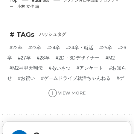
シフォンお仕事図鑑 プログラマ
Top
Business
ー 小林 立佳 編
# TAGs
ハッシュタグ
#22卒
#23卒
#24卒
#24卒・就活
#25卒
#26
卒
#27卒
#28卒
#2D・3Dデザイナー
#M2
#M2神甲天翔伝
#あいさつ
#アンケート
#お知ら
せ
#お祝い
#ゲームドライブ就活ちゃんねる
#ゲ
ーム会社
#ゲーム開発
#シフォンの創業
#シフォ
VIEW MORE
ンの想い
#シフォンめし
#シフォン国勢調査
#ソ
ーシャルゲーム・ソシャゲ
#チケットレストラン
#
デザイナー
#プランナー
#プログラマー
#プログ
ラム愛
#ゆるめの日常
#中途採用
#事業内容
#