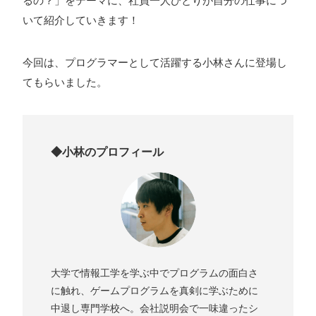
るの？」をテーマに、社員一人ひとりが自分の仕事につ
ォン国勢調査
#ソーシャルゲーム・ソシャゲ
#チケットレ
いて紹介していきます！
ストラン
#デザイナー
#プランナー
#プログラマー
#プ
今回は、プログラマーとして活躍する小林さんに登場し
ログラム愛
#ゆるめの日常
#中途採用
#事業内容
#事業
てもらいました。
実績
#事業紹介
#仕事紹介
#企業理念
#企画
#休業
VIEW MORE
日
#会社行事
#会社説明会
#何もわからん
#健康企業宣
言
#健康優良法人
#入社式
#内定
#制作進行・ゲーム
◆小林のプロフィール
PM
#制作進行・進行管理・ゲームPM
#勉強会
#受託
#
株式会社シフォン
受託事業
#完全に理解した
#就活
#就活ちゃんねる
#年
〒101-0047
末年始
#採用
#採用向け
#新卒
#新卒採用
#歓迎会
東京都千代田区内神田2-12-5 内山ビル 3F
GoogleMaps
#看板
#研修
#社員紹介
#社長
#社長インタビュー
#
福利厚生
#第3の賃上げ
#総務人事
#自社プロジェクト・
大学で情報工学を学ぶ中でプログラムの面白さ
サービス
#行事
#選考
#面接
に触れ、ゲームプログラムを真剣に学ぶために
中退し専門学校へ。会社説明会で一味違ったシ