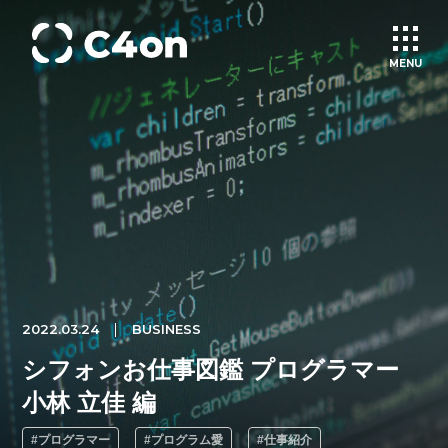
MENU
トップページ
理念
会社情報
事業紹介
2022.03.24
BUSINESS
シフォンお仕事図鑑 プログラマー
文化
小林 立佳 編
#プログラマー
#プログラム愛
#仕事紹介