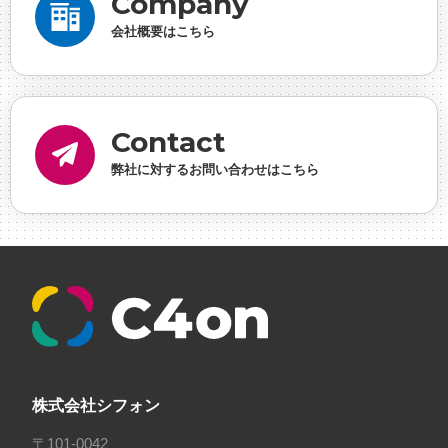
Company
事業実績
#事業紹介
#仕事紹介
#企業理念
#企
会社概要はこちら
画
#休業日
#会社行事
#会社説明会
#何もわか
らん
#健康企業宣言
#健康優良法人
#入社式
#
内定
#制作進行・ゲームPM
#制作進行・進行管
Contact
理・ゲームPM
#勉強会
#受託
#受託事業
#完全
弊社に対するお問い合わせはこちら
に理解した
#就活
#就活ちゃんねる
#年末年始
#採用
#採用向け
#新卒
#新卒採用
#歓迎会
#看板
#研修
#社員紹介
#社長
#社長インタビ
ュー
#福利厚生
#第3の賃上げ
#総務人事
#自社
プロジェクト・サービス
#行事
#選考
#面接
株式会社シフォン
〒101-0042