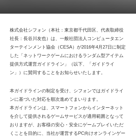
採用情報
お問い合わせ
株式会社シフォン（本社：東京都千代田区、代表取締役
社長：長谷川友也）は、一般社団法人コンピュータエン
お知らせ
ターテインメント協会（CESA）が2016年4月27日に制定
した「ネットワークゲームにおけるランダム型アイテム
提供方式運営ガイドライン」（以下、「ガイドライ
ン」）に賛同することをお知らせいたします。
# TAGs
ハッシュタグ
本ガイドラインの制定を受け、シフォンではガイドライ
#22卒
#23卒
#24卒
#24卒・就活
#25卒
#26卒
ンに基づいた対応を順次進めてまいります。
#27卒
#28卒
#2D・3Dデザイナー
#M2
#M2神甲天翔
本ガイドラインは、スマートフォンからインターネット
伝
#あいさつ
#アンケート
#お知らせ
#お祝い
#ゲー
を介して提供されるゲームサービスが適用範囲となって
ムドライブ就活ちゃんねる
#ゲーム会社
#ゲーム開発
#
おりますが、お客様の安心・安全にゲームプレイいただ
シフォンの創業
#シフォンの想い
#シフォンめし
#シフ
くことを目的に、当社が運営するPC向けオンラインゲー