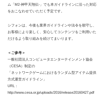
ム「M2-神甲天翔伝-」でも本ガイドラインに沿った対応
ォン国勢調査
#ソーシャルゲーム・ソシャゲ
#チケットレ
をおこなわせていただく予定です。
ストラン
#デザイナー
#プランナー
#プログラマー
#プ
ログラム愛
#ゆるめの日常
#中途採用
#事業内容
#事業
シフォンは、今後も業界ガイドラインや法令を順守し、
実績
#事業紹介
#仕事紹介
#企業理念
#企画
#休業
お客様により楽しく、安心してコンテンツをご利用いた
VIEW MORE
日
#会社行事
#会社説明会
#何もわからん
#健康企業宣
だけるよう取り組みを続けてまいります。
言
#健康優良法人
#入社式
#内定
#制作進行・ゲーム
＜ご参考＞
PM
#制作進行・進行管理・ゲームPM
#勉強会
#受託
#
株式会社シフォン
一般社団法人コンピュータエンターテインメント協会
受託事業
#完全に理解した
#就活
#就活ちゃんねる
#年
（CESA）制定の
〒101-0047
末年始
#採用
#採用向け
#新卒
#新卒採用
#歓迎会
東京都千代田区内神田2-12-5 内山ビル 3F
「ネットワークゲームにおけるランダム型アイテム提供
GoogleMaps
#看板
#研修
#社員紹介
#社長
#社長インタビュー
#
方式運営ガイドライン」
URL：
福利厚生
#第3の賃上げ
#総務人事
#自社プロジェクト・
http://www.cesa.or.jp/uploads/2016/release20160427.pdf
サービス
#行事
#選考
#面接