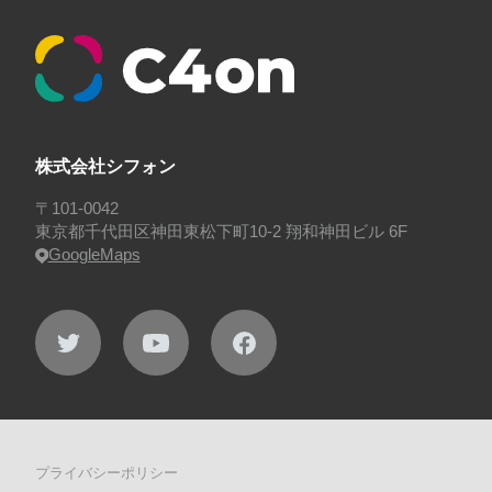
#看板
#研修
#社員紹介
#社長
#社長インタビ
ュー
#福利厚生
#第3の賃上げ
#総務人事
#自社
プロジェクト・サービス
#行事
#選考
#面接
株式会社シフォン
〒101-0042
東京都千代田区神田東松下町10-2 翔和神田ビル 6F
GoogleMaps
プライバシーポリシー