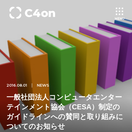
MENU
トップページ
理念
会社情報
2016.08.01
NEWS
一般社団法人コンピュータエンター
事業紹介
テインメント協会（CESA）制定の
文化
ガイドラインへの賛同と取り組みに
ついてのお知らせ