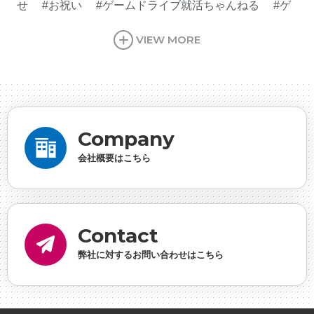
せ
#お祝い
#ゲームドライブ就活ちゃんねる
#ゲ
ーム会社
#ゲーム開発
#シフォンの創業
#シフォ
VIEW MORE
ンの想い
#シフォンめし
#シフォン国勢調査
#ソ
ーシャルゲーム・ソシャゲ
#チケットレストラン
#
デザイナー
#プランナー
#プログラマー
#プログ
ラム愛
#ゆるめの日常
#中途採用
#事業内容
#
Company
事業実績
#事業紹介
#仕事紹介
#企業理念
#企
会社概要はこちら
画
#休業日
#会社行事
#会社説明会
#何もわか
らん
#健康企業宣言
#健康優良法人
#入社式
#
内定
#制作進行・ゲームPM
#制作進行・進行管
Contact
理・ゲームPM
#勉強会
#受託
#受託事業
#完全
弊社に対するお問い合わせはこちら
に理解した
#就活
#就活ちゃんねる
#年末年始
#採用
#採用向け
#新卒
#新卒採用
#歓迎会