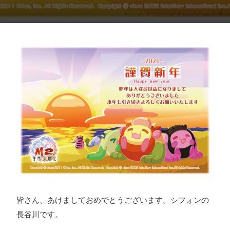
採用情報
お問い合わせ
お知らせ
# TAGs
ハッシュタグ
#22卒
#23卒
#24卒
#24卒・就活
#25卒
#26卒
#27卒
#28卒
#2D・3Dデザイナー
#M2
#M2神甲天翔
伝
#あいさつ
#アンケート
#お知らせ
#お祝い
#ゲー
皆さん、あけましておめでとうございます。シフォンの
ムドライブ就活ちゃんねる
#ゲーム会社
#ゲーム開発
#
長谷川です。
シフォンの創業
#シフォンの想い
#シフォンめし
#シフ