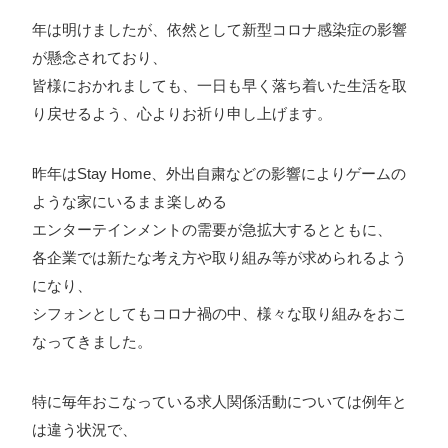
ォン国勢調査
#ソーシャルゲーム・ソシャゲ
#チケットレ
年は明けましたが、依然として新型コロナ感染症の影響
が懸念されており、
ストラン
#デザイナー
#プランナー
#プログラマー
#プ
皆様におかれましても、一日も早く落ち着いた生活を取
ログラム愛
#ゆるめの日常
#中途採用
#事業内容
#事業
り戻せるよう、心よりお祈り申し上げます。
実績
#事業紹介
#仕事紹介
#企業理念
#企画
#休業
VIEW MORE
日
#会社行事
#会社説明会
#何もわからん
#健康企業宣
昨年はStay Home、外出自粛などの影響によりゲームの
言
#健康優良法人
#入社式
#内定
#制作進行・ゲーム
ような家にいるまま楽しめる
PM
#制作進行・進行管理・ゲームPM
#勉強会
#受託
#
エンターテインメントの需要が急拡大するとともに、
株式会社シフォン
各企業では新たな考え方や取り組み等が求められるよう
受託事業
#完全に理解した
#就活
#就活ちゃんねる
#年
〒101-0047
になり、
末年始
#採用
#採用向け
#新卒
#新卒採用
#歓迎会
東京都千代田区内神田2-12-5 内山ビル 3F
シフォンとしてもコロナ禍の中、様々な取り組みをおこ
GoogleMaps
#看板
#研修
#社員紹介
#社長
#社長インタビュー
#
なってきました。
福利厚生
#第3の賃上げ
#総務人事
#自社プロジェクト・
サービス
#行事
#選考
#面接
特に毎年おこなっている求人関係活動については例年と
は違う状況で、