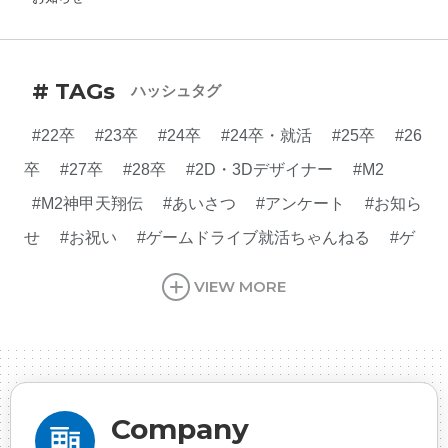
# TAGs
ハッシュタグ
#22卒
#23卒
#24卒
#24卒・就活
#25卒
#26
卒
#27卒
#28卒
#2D・3Dデザイナー
#M2
#M2神甲天翔伝
#あいさつ
#アンケート
#お知ら
せ
#お祝い
#ゲームドライブ就活ちゃんねる
#ゲ
ーム会社
#ゲーム開発
#シフォンの創業
#シフォ
VIEW MORE
ンの想い
#シフォンめし
#シフォン国勢調査
#ソ
ーシャルゲーム・ソシャゲ
#チケットレストラン
#
デザイナー
#プランナー
#プログラマー
#プログ
ラム愛
#ゆるめの日常
#中途採用
#事業内容
#
Company
事業実績
#事業紹介
#仕事紹介
#企業理念
#企