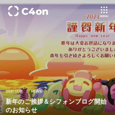
MENU
トップページ
理念
会社情報
事業紹介
2021.01.01
NEWS
文化
新年のご挨拶＆シフォンブログ開始
のお知らせ