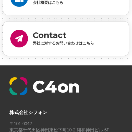
会社概要はこちら
画
#休業日
#会社行事
#会社説明会
#何もわか
らん
#健康企業宣言
#健康優良法人
#入社式
#
内定
#制作進行・ゲームPM
#制作進行・進行管
Contact
理・ゲームPM
#勉強会
#受託
#受託事業
#完全
弊社に対するお問い合わせはこちら
に理解した
#就活
#就活ちゃんねる
#年末年始
#採用
#採用向け
#新卒
#新卒採用
#歓迎会
#看板
#研修
#社員紹介
#社長
#社長インタビ
ュー
#福利厚生
#第3の賃上げ
#総務人事
#自社
プロジェクト・サービス
#行事
#選考
#面接
株式会社シフォン
〒101-0042
東京都千代田区神田東松下町10-2 翔和神田ビル 6F