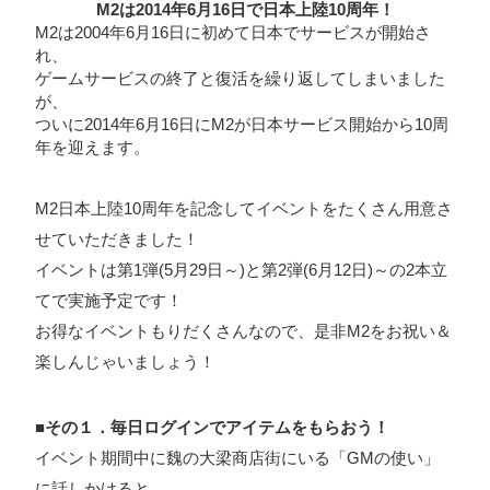
M2は2014年6月16日で日本上陸10周年！
ォン国勢調査
#ソーシャルゲーム・ソシャゲ
#チケットレ
M2は2004年6月16日に初めて日本でサービスが開始さ
れ、
ストラン
#デザイナー
#プランナー
#プログラマー
#プ
ゲームサービスの終了と復活を繰り返してしまいました
ログラム愛
#ゆるめの日常
#中途採用
#事業内容
#事業
が、
ついに2014年6月16日にM2が日本サービス開始から10周
実績
#事業紹介
#仕事紹介
#企業理念
#企画
#休業
年を迎えます。
VIEW MORE
日
#会社行事
#会社説明会
#何もわからん
#健康企業宣
M2日本上陸10周年を記念してイベントをたくさん用意さ
言
#健康優良法人
#入社式
#内定
#制作進行・ゲーム
せていただきました！
PM
#制作進行・進行管理・ゲームPM
#勉強会
#受託
#
株式会社シフォン
イベントは第1弾(5月29日～)と第2弾(6月12日)～の2本立
受託事業
#完全に理解した
#就活
#就活ちゃんねる
#年
てで実施予定です！
〒101-0047
末年始
#採用
#採用向け
#新卒
#新卒採用
#歓迎会
お得なイベントもりだくさんなので、是非M2をお祝い＆
東京都千代田区内神田2-12-5 内山ビル 3F
GoogleMaps
#看板
#研修
#社員紹介
#社長
#社長インタビュー
#
楽しんじゃいましょう！
福利厚生
#第3の賃上げ
#総務人事
#自社プロジェクト・
■その１．毎日ログインでアイテムをもらおう！
サービス
#行事
#選考
#面接
イベント期間中に魏の大梁商店街にいる「GMの使い」
に話しかけると、