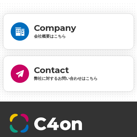
ーシャルゲーム・ソシャゲ
#チケットレストラン
#
デザイナー
#プランナー
#プログラマー
#プログ
ラム愛
#ゆるめの日常
#中途採用
#事業内容
#
Company
事業実績
#事業紹介
#仕事紹介
#企業理念
#企
会社概要はこちら
画
#休業日
#会社行事
#会社説明会
#何もわか
らん
#健康企業宣言
#健康優良法人
#入社式
#
内定
#制作進行・ゲームPM
#制作進行・進行管
Contact
理・ゲームPM
#勉強会
#受託
#受託事業
#完全
弊社に対するお問い合わせはこちら
に理解した
#就活
#就活ちゃんねる
#年末年始
#採用
#採用向け
#新卒
#新卒採用
#歓迎会
#看板
#研修
#社員紹介
#社長
#社長インタビ
ュー
#福利厚生
#第3の賃上げ
#総務人事
#自社
プロジェクト・サービス
#行事
#選考
#面接