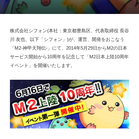
採用情報
お問い合わせ
株式会社シフォン(本社：東京都豊島区、代表取締役 長谷
川 友也、以下「シフォン」)が、運営、開発をおこなう
お知らせ
「M2-神甲天翔伝-」にて、2014年5月29日からM2の日本
サービス開始から10周年を記念して「M2日本上陸10周年
イベント」を開催いたします。
# TAGs
ハッシュタグ
#22卒
#23卒
#24卒
#24卒・就活
#25卒
#26卒
#27卒
#28卒
#2D・3Dデザイナー
#M2
#M2神甲天翔
伝
#あいさつ
#アンケート
#お知らせ
#お祝い
#ゲー
ムドライブ就活ちゃんねる
#ゲーム会社
#ゲーム開発
#
シフォンの創業
#シフォンの想い
#シフォンめし
#シフ