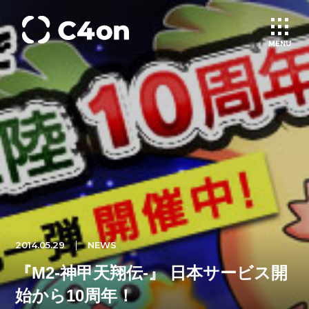
MENU
トップページ
理念
会社情報
事業紹介
2014.05.29
NEWS
文化
『M2-神甲天翔伝-』 日本サービス開
始から10周年！