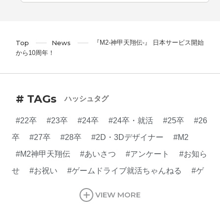
『M2-神甲天翔伝-』 日本サービス開始
Top
News
から10周年！
# TAGs
ハッシュタグ
#22卒
#23卒
#24卒
#24卒・就活
#25卒
#26
卒
#27卒
#28卒
#2D・3Dデザイナー
#M2
#M2神甲天翔伝
#あいさつ
#アンケート
#お知ら
せ
#お祝い
#ゲームドライブ就活ちゃんねる
#ゲ
ーム会社
#ゲーム開発
#シフォンの創業
#シフォ
VIEW MORE
ンの想い
#シフォンめし
#シフォン国勢調査
#ソ