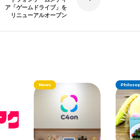
ア「ゲームドライブ」を
リニューアルオープン
News
Philoso
#24卒・就活
#25卒
#26卒
#27卒
#28卒
2
#M2神甲天翔伝
#あいさつ
#アンケート
ゲームドライブ就活ちゃんねる
#ゲーム会社
#
創業
#シフォンの想い
#シフォンめし
#シフ