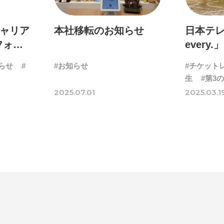
ルゲーム・ソシャゲ
#チケットレストラン
#デ
#プログラマー
#プログラム愛
#ゆるめの日
キャリア
本社移転のお知らせ
日本テレ
フォン
every.
容
#事業実績
#事業紹介
#仕事紹介
#企業
ZERO」
#会社行事
#会社説明会
#何もわからん
#健
らせ
#
#お知らせ
#チケット
社の福
生
#第3
人
#入社式
#内定
#制作進行・ゲームPM
れまし
VIEW MORE
2025.07.01
2025.03.1
ームPM
#勉強会
#受託
#受託事業
#完全
活ちゃんねる
#年末年始
#採用
#採用向け
迎会
#看板
#研修
#社員紹介
#社長
#社
生
#第3の賃上げ
#総務人事
#自社プロジェ
#選考
#面接