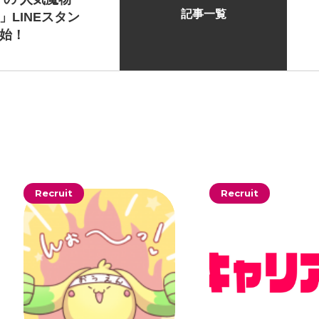
記事一覧
」LINEスタン
始！
# TAGs
Recruit
Recruit
ハッシュタグ
#22卒
#23卒
#24卒
#2D・3Dデザイナー
#M
#お知らせ
#お祝い
#
ゲーム開発
#シフォンの