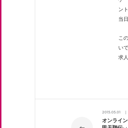
ン
当
こ
い
求
2015.05.01
オンライン
甲天翔伝-