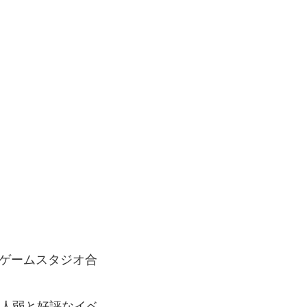
たゲームスタジオ合
0人弱と好評なイベ