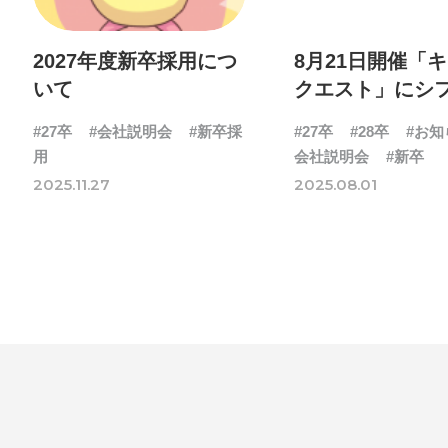
ォン国勢調査
#ソーシャ
ザイナー
#プランナー
2027年度新卒採用につ
8月21日開催「
いて
クエスト」にシ
常
#中途採用
#事業内
が出展します！
理念
#企画
#休業日
#27卒
#会社説明会
#新卒採
#27卒
#28卒
#お知
用
会社説明会
#新卒
康企業宣言
#健康優良法
2025.11.27
2025.08.01
#制作進行・進行管理・ゲ
に理解した
#就活
#就
#新卒
#新卒採用
#歓
長インタビュー
#福利厚
クト・サービス
#行事