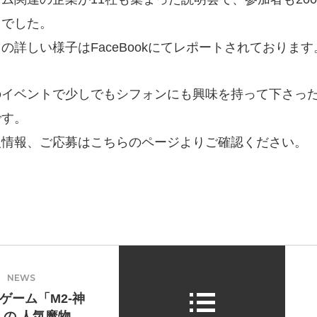
トでした。
日の詳しい様子は
FaceBook
にてレポートされております
のイベントで少しでもシフォンにも興味を持って下さっ
です。
人情報、ご応募は
こちら
のページよりご確認ください。
 ｜ NEWS
ゲーム「M2-神
」の 人気魔物