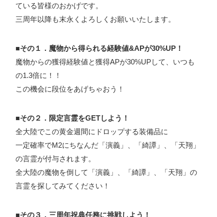
ている皆様のおかげです。
ォン国勢調査
#ソーシャルゲーム・ソシャゲ
#チケットレ
三周年以降も末永くよろしくお願いいたします。
ストラン
#デザイナー
#プランナー
#プログラマー
#プ
ログラム愛
#ゆるめの日常
#中途採用
#事業内容
#事業
■その１．魔物から得られる経験値&APが30%UP！
実績
#事業紹介
#仕事紹介
#企業理念
#企画
#休業
魔物からの獲得経験値と獲得APが30%UPして、いつも
VIEW MORE
の1.3倍に！！
日
#会社行事
#会社説明会
#何もわからん
#健康企業宣
この機会に段位をあげちゃおう！
言
#健康優良法人
#入社式
#内定
#制作進行・ゲーム
PM
#制作進行・進行管理・ゲームPM
#勉強会
#受託
#
■その２．限定言霊をGETしよう！
株式会社シフォン
受託事業
#完全に理解した
#就活
#就活ちゃんねる
#年
全大陸でこの黄金週間にドロップする装備品に
〒101-0047
末年始
#採用
#採用向け
#新卒
#新卒採用
#歓迎会
一定確率でM2にちなんだ「演義」、「綺譚」、「天翔」
東京都千代田区内神田2-12-5 内山ビル 3F
GoogleMaps
の言霊が付与されます。
#看板
#研修
#社員紹介
#社長
#社長インタビュー
#
全大陸の魔物を倒して「演義」、「綺譚」、「天翔」の
福利厚生
#第3の賃上げ
#総務人事
#自社プロジェクト・
言霊を探してみてください！
サービス
#行事
#選考
#面接
■その３．三周年祝典任務に挑戦しよう！