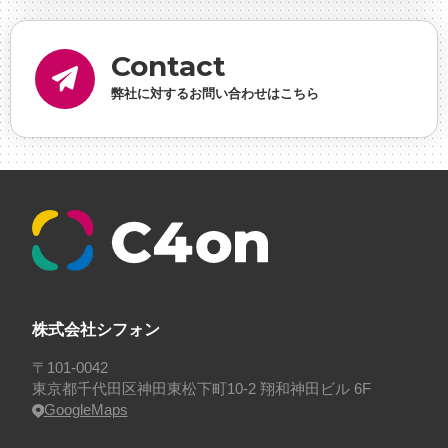
らん
#健康企業宣言
#健康優良法人
#入社式
#
内定
#制作進行・ゲームPM
#制作進行・進行管
Contact
理・ゲームPM
#勉強会
#受託
#受託事業
#完全
弊社に対するお問い合わせはこちら
に理解した
#就活
#就活ちゃんねる
#年末年始
#採用
#採用向け
#新卒
#新卒採用
#歓迎会
#看板
#研修
#社員紹介
#社長
#社長インタビ
ュー
#福利厚生
#第3の賃上げ
#総務人事
#自社
プロジェクト・サービス
#行事
#選考
#面接
株式会社シフォン
〒101-0042
東京都千代田区神田東松下町10-2 翔和神田ビル 6F
GoogleMaps