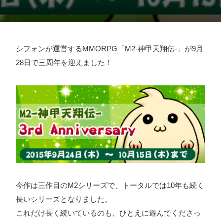
採用情報
お問い合わせ
シフォンが運営するMMORPG「M2-神甲天翔伝-」が9月
28日で三周年を迎えました！
お知らせ
# TAGs
ハッシュタグ
#22卒
#23卒
#24卒
#24卒・就活
#25卒
#26卒
#27卒
#28卒
#2D・3Dデザイナー
#M2
#M2神甲天翔
伝
#あいさつ
#アンケート
#お知らせ
#お祝い
#ゲー
今作は三作目のM2シリーズで、トータルでは10年も続く
ムドライブ就活ちゃんねる
#ゲーム会社
#ゲーム開発
#
長いシリーズとなりました。
これだけ長く続いているのも、ひとえに遊んでくださっ
シフォンの創業
#シフォンの想い
#シフォンめし
#シフ