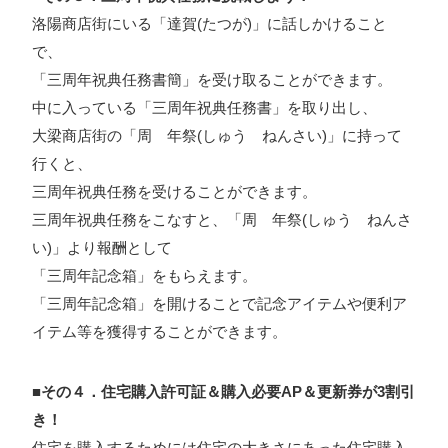
洛陽商店街にいる「達賀(たつが)」に話しかけること
で、
プライバシーポリシー
「三周年祝典任務書簡」を受け取ることができます。
ソーシャルメディアガイドライン
中に入っている「三周年祝典任務書」を取り出し、
大梁商店街の「周 年祭(しゅう ねんさい)」に持って
行くと、
三周年祝典任務を受けることができます。
三周年祝典任務をこなすと、「周 年祭(しゅう ねんさ
い)」より報酬として
「三周年記念箱」をもらえます。
「三周年記念箱」を開けることで記念アイテムや便利ア
イテム等を獲得することができます。
■その４．住宅購入許可証＆購入必要AP＆更新券が3割引
き！
住宅を購入するためには住宅の大きさにあった住宅購入