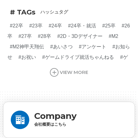
# TAGs
ハッシュタグ
#22卒
#23卒
#24卒
#24卒・就活
#25卒
#26
卒
#27卒
#28卒
#2D・3Dデザイナー
#M2
#M2神甲天翔伝
#あいさつ
#アンケート
#お知ら
せ
#お祝い
#ゲームドライブ就活ちゃんねる
#ゲ
ーム会社
#ゲーム開発
#シフォンの創業
#シフォ
VIEW MORE
ンの想い
#シフォンめし
#シフォン国勢調査
#ソ
ーシャルゲーム・ソシャゲ
#チケットレストラン
#
デザイナー
#プランナー
#プログラマー
#プログ
ラム愛
#ゆるめの日常
#中途採用
#事業内容
#
Company
事業実績
#事業紹介
#仕事紹介
#企業理念
#企
会社概要はこちら
画
#休業日
#会社行事
#会社説明会
#何もわか