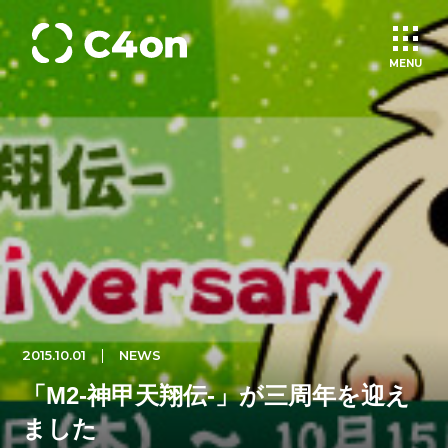
MENU
トップページ
理念
会社情報
事業紹介
2015.10.01
NEWS
文化
「M2-神甲天翔伝-」が三周年を迎え
ました