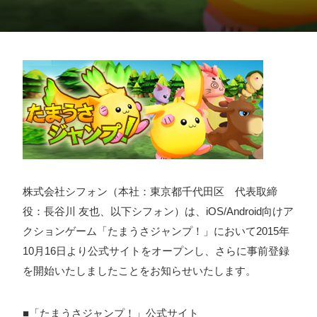
採用情報
お問い合わせ
お知らせ
# TAGs
ハッシュタグ
株式会社シフォン（本社：東京都千代田区 代表取締
役：長谷川 友也、以下シフォン）は、iOS/Android向けア
#22卒
#23卒
#24卒
#24卒・就活
#25卒
#26卒
クションゲーム「たまうさジャンプ！」において2015年
#27卒
#28卒
#2D・3Dデザイナー
#M2
#M2神甲天翔
10月16日より公式サイトをオープンし、さらに事前登録
伝
#あいさつ
#アンケート
#お知らせ
#お祝い
#ゲー
を開始いたしましたことをお知らせいたします。
ムドライブ就活ちゃんねる
#ゲーム会社
#ゲーム開発
#
シフォンの創業
#シフォンの想い
#シフォンめし
#シフ
■「たまうさジャンプ！」公式サイト