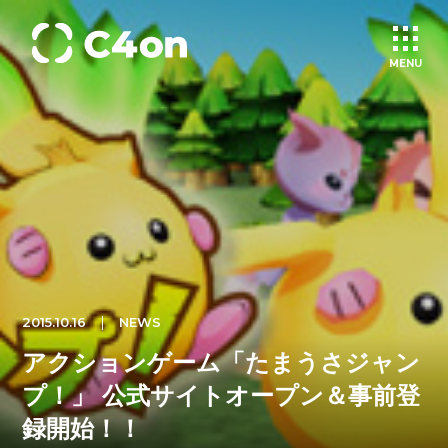
MENU
トップページ
理念
会社情報
2015.10.16
NEWS
事業紹介
アクションゲーム「たまうさジャン
文化
プ！」 公式サイトオープン＆事前登
録開始！！