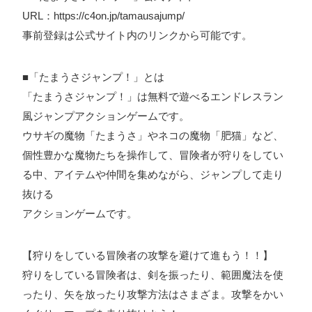
URL：
https://c4on.jp/tamausajump/
ォン国勢調査
#ソーシャルゲーム・ソシャゲ
#チケットレ
事前登録は公式サイト内のリンクから可能です。
ストラン
#デザイナー
#プランナー
#プログラマー
#プ
ログラム愛
#ゆるめの日常
#中途採用
#事業内容
#事業
■「たまうさジャンプ！」とは
実績
#事業紹介
#仕事紹介
#企業理念
#企画
#休業
「たまうさジャンプ！」は無料で遊べるエンドレスラン
VIEW MORE
日
#会社行事
#会社説明会
#何もわからん
#健康企業宣
風ジャンプアクションゲームです。
言
#健康優良法人
#入社式
#内定
#制作進行・ゲーム
ウサギの魔物「たまうさ」やネコの魔物「肥猫」など、
個性豊かな魔物たちを操作して、冒険者が狩りをしてい
PM
#制作進行・進行管理・ゲームPM
#勉強会
#受託
#
株式会社シフォン
る中、アイテムや仲間を集めながら、ジャンプして走り
受託事業
#完全に理解した
#就活
#就活ちゃんねる
#年
抜ける
〒101-0047
末年始
#採用
#採用向け
#新卒
#新卒採用
#歓迎会
東京都千代田区内神田2-12-5 内山ビル 3F
アクションゲームです。
GoogleMaps
#看板
#研修
#社員紹介
#社長
#社長インタビュー
#
福利厚生
#第3の賃上げ
#総務人事
#自社プロジェクト・
【狩りをしている冒険者の攻撃を避けて進もう！！】
狩りをしている冒険者は、剣を振ったり、範囲魔法を使
サービス
#行事
#選考
#面接
ったり、矢を放ったり攻撃方法はさまざま。攻撃をかい