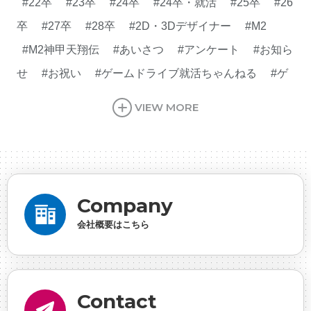
#22卒
#23卒
#24卒
#24卒・就活
#25卒
#26
卒
#27卒
#28卒
#2D・3Dデザイナー
#M2
#M2神甲天翔伝
#あいさつ
#アンケート
#お知ら
せ
#お祝い
#ゲームドライブ就活ちゃんねる
#ゲ
ーム会社
#ゲーム開発
#シフォンの創業
#シフォ
VIEW MORE
ンの想い
#シフォンめし
#シフォン国勢調査
#ソ
ーシャルゲーム・ソシャゲ
#チケットレストラン
#
デザイナー
#プランナー
#プログラマー
#プログ
ラム愛
#ゆるめの日常
#中途採用
#事業内容
#
Company
事業実績
#事業紹介
#仕事紹介
#企業理念
#企
会社概要はこちら
画
#休業日
#会社行事
#会社説明会
#何もわか
らん
#健康企業宣言
#健康優良法人
#入社式
#
内定
#制作進行・ゲームPM
#制作進行・進行管
Contact
理・ゲームPM
#勉強会
#受託
#受託事業
#完全