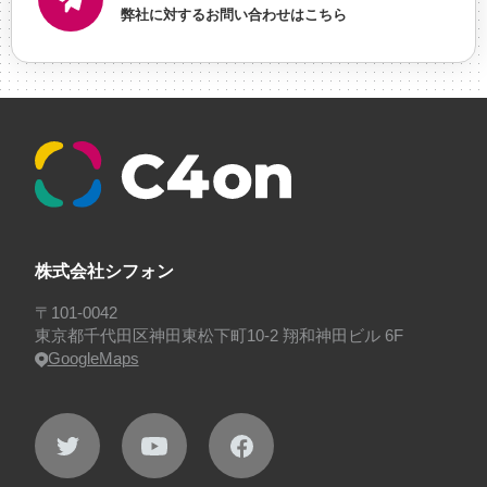
弊社に対するお問い合わせはこちら
に理解した
#就活
#就活ちゃんねる
#年末年始
#採用
#採用向け
#新卒
#新卒採用
#歓迎会
#看板
#研修
#社員紹介
#社長
#社長インタビ
ュー
#福利厚生
#第3の賃上げ
#総務人事
#自社
プロジェクト・サービス
#行事
#選考
#面接
株式会社シフォン
〒101-0042
東京都千代田区神田東松下町10-2 翔和神田ビル 6F
GoogleMaps