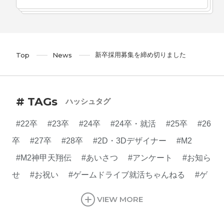
新卒採用募集を締め切りました
Top
News
# TAGs
ハッシュタグ
#22卒
#23卒
#24卒
#24卒・就活
#25卒
#26
卒
#27卒
#28卒
#2D・3Dデザイナー
#M2
#M2神甲天翔伝
#あいさつ
#アンケート
#お知ら
せ
#お祝い
#ゲームドライブ就活ちゃんねる
#ゲ
ーム会社
#ゲーム開発
#シフォンの創業
#シフォ
VIEW MORE
ンの想い
#シフォンめし
#シフォン国勢調査
#ソ