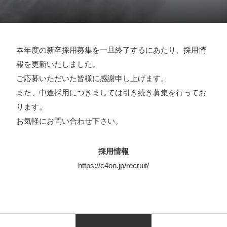
採用情報
お問い合わせ
本年度の新卒採用募集を一旦終了するにあたり、採用情
報を更新いたしました。
お知らせ
ご応募いただいた皆様に感謝申し上げます。
また、中途採用につきましては引き続き募集を行ってお
ります。
お気軽にお問い合わせ下さい。
# TAGs
ハッシュタグ
採用情報
#22卒
#23卒
#24卒
#24卒・就活
#25卒
#26卒
https://c4on.jp/recruit/
#27卒
#28卒
#2D・3Dデザイナー
#M2
#M2神甲天翔
伝
#あいさつ
#アンケート
#お知らせ
#お祝い
#ゲー
ムドライブ就活ちゃんねる
#ゲーム会社
#ゲーム開発
#
シフォンの創業
#シフォンの想い
#シフォンめし
#シフ