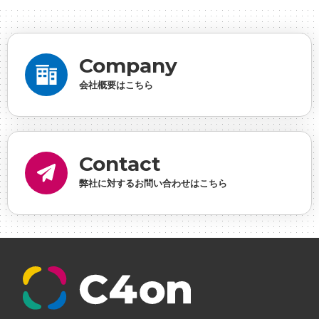
ーシャルゲーム・ソシャゲ
#チケットレストラン
#
デザイナー
#プランナー
#プログラマー
#プログ
ラム愛
#ゆるめの日常
#中途採用
#事業内容
#
Company
事業実績
#事業紹介
#仕事紹介
#企業理念
#企
会社概要はこちら
画
#休業日
#会社行事
#会社説明会
#何もわか
らん
#健康企業宣言
#健康優良法人
#入社式
#
内定
#制作進行・ゲームPM
#制作進行・進行管
Contact
理・ゲームPM
#勉強会
#受託
#受託事業
#完全
弊社に対するお問い合わせはこちら
に理解した
#就活
#就活ちゃんねる
#年末年始
#採用
#採用向け
#新卒
#新卒採用
#歓迎会
#看板
#研修
#社員紹介
#社長
#社長インタビ
ュー
#福利厚生
#第3の賃上げ
#総務人事
#自社
プロジェクト・サービス
#行事
#選考
#面接