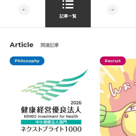
ォン国勢調査
#ソーシャルゲーム・ソシャゲ
#チケットレ
記事一覧
ストラン
#デザイナー
#プランナー
#プログラマー
#プ
ログラム愛
#ゆるめの日常
#中途採用
#事業内容
#事業
実績
#事業紹介
#仕事紹介
#企業理念
#企画
#休業
VIEW MORE
Article
関連記事
日
#会社行事
#会社説明会
#何もわからん
#健康企業宣
言
#健康優良法人
#入社式
#内定
#制作進行・ゲーム
Philosophy
Recruit
PM
#制作進行・進行管理・ゲームPM
#勉強会
#受託
#
株式会社シフォン
受託事業
#完全に理解した
#就活
#就活ちゃんねる
#年
〒101-0047
末年始
#採用
#採用向け
#新卒
#新卒採用
#歓迎会
東京都千代田区内神田2-12-5 内山ビル 3F
GoogleMaps
#看板
#研修
#社員紹介
#社長
#社長インタビュー
#
福利厚生
#第3の賃上げ
#総務人事
#自社プロジェクト・
サービス
#行事
#選考
#面接