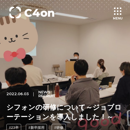
MENU
トップページ
理念
会社情報
NEWS
2022.06.03
事業紹介
RECRUIT
シフォンの研修について～ジョブロ
文化
ーテーションを導入しました！～
#23卒
#新卒採用
#研修