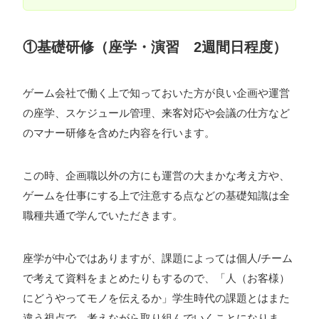
ォン国勢調査
#ソーシャルゲーム・ソシャゲ
#チケットレ
ストラン
#デザイナー
#プランナー
#プログラマー
#プ
①基礎研修（座学・演習 2週間日程度）
ログラム愛
#ゆるめの日常
#中途採用
#事業内容
#事業
実績
#事業紹介
#仕事紹介
#企業理念
#企画
#休業
ゲーム会社で働く上で知っておいた方が良い企画や運営
VIEW MORE
の座学、スケジュール管理、来客対応や会議の仕方など
日
#会社行事
#会社説明会
#何もわからん
#健康企業宣
のマナー研修を含めた内容を行います。
言
#健康優良法人
#入社式
#内定
#制作進行・ゲーム
PM
#制作進行・進行管理・ゲームPM
#勉強会
#受託
#
株式会社シフォン
この時、企画職以外の方にも運営の大まかな考え方や、
受託事業
#完全に理解した
#就活
#就活ちゃんねる
#年
ゲームを仕事にする上で注意する点などの基礎知識は全
〒101-0047
末年始
#採用
#採用向け
#新卒
#新卒採用
#歓迎会
職種共通で学んでいただきます。
東京都千代田区内神田2-12-5 内山ビル 3F
GoogleMaps
#看板
#研修
#社員紹介
#社長
#社長インタビュー
#
座学が中心ではありますが、課題によっては個人/チーム
福利厚生
#第3の賃上げ
#総務人事
#自社プロジェクト・
で考えて資料をまとめたりもするので、「人（お客様）
サービス
#行事
#選考
#面接
にどうやってモノを伝えるか」学生時代の課題とはまた
違う視点で、考えながら取り組んでいくことになりま