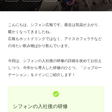
採用情報
お問い合わせ
こんにちは、シフォン広報です。最近は気温が上がり、
暖かくなってきましたね。
お知らせ
広報もホットドリンクではなく、アイスカフェラテなど
の冷たい飲み物ばかり飲んでいます。
今回は、シフォンの入社後の研修の詳細を改めてお伝え
# TAGs
ハッシュタグ
しつつ、今年から導入した研修のひとつ、「ジョブロー
テーション」をメインにご紹介します！
#22卒
#23卒
#24卒
#24卒・就活
#25卒
#26卒
#27卒
#28卒
#2D・3Dデザイナー
#M2
#M2神甲天翔
伝
#あいさつ
#アンケート
#お知らせ
#お祝い
#ゲー
ムドライブ就活ちゃんねる
#ゲーム会社
#ゲーム開発
#
シフォンの入社後の研修
シフォンの創業
#シフォンの想い
#シフォンめし
#シフ