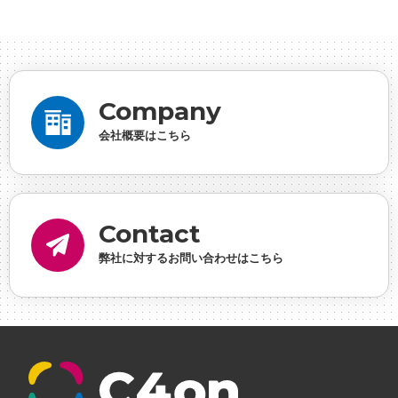
ンの想い
#シフォンめし
#シフォン国勢調査
#ソ
ーシャルゲーム・ソシャゲ
#チケットレストラン
#
デザイナー
#プランナー
#プログラマー
#プログ
ラム愛
#ゆるめの日常
#中途採用
#事業内容
#
Company
事業実績
#事業紹介
#仕事紹介
#企業理念
#企
会社概要はこちら
画
#休業日
#会社行事
#会社説明会
#何もわか
らん
#健康企業宣言
#健康優良法人
#入社式
#
内定
#制作進行・ゲームPM
#制作進行・進行管
Contact
理・ゲームPM
#勉強会
#受託
#受託事業
#完全
弊社に対するお問い合わせはこちら
に理解した
#就活
#就活ちゃんねる
#年末年始
#採用
#採用向け
#新卒
#新卒採用
#歓迎会
#看板
#研修
#社員紹介
#社長
#社長インタビ
ュー
#福利厚生
#第3の賃上げ
#総務人事
#自社
プロジェクト・サービス
#行事
#選考
#面接