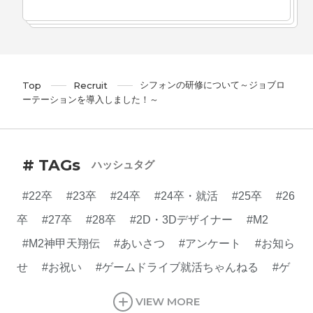
シフォンの研修について～ジョブロ
Top
Recruit
ーテーションを導入しました！～
# TAGs
ハッシュタグ
#22卒
#23卒
#24卒
#24卒・就活
#25卒
#26
卒
#27卒
#28卒
#2D・3Dデザイナー
#M2
#M2神甲天翔伝
#あいさつ
#アンケート
#お知ら
せ
#お祝い
#ゲームドライブ就活ちゃんねる
#ゲ
ーム会社
#ゲーム開発
#シフォンの創業
#シフォ
VIEW MORE