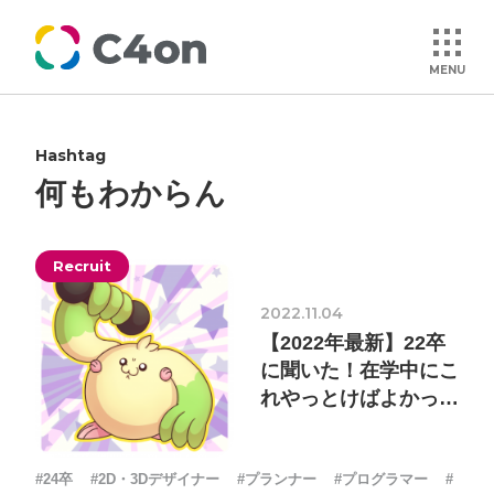
MENU
Hashtag
トップページ
何もわからん
理念
Recruit
会社情報
2022.11.04
【2022年最新】22卒
事業紹介
に聞いた！在学中にこ
れやっとけばよかった
集
文化
#24卒
#2D・3Dデザイナー
#プランナー
#プログラマー
#