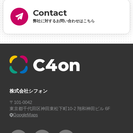
内定
#制作進行・ゲームPM
#制作進行・進行管
Contact
理・ゲームPM
#勉強会
#受託
#受託事業
#完全
弊社に対するお問い合わせはこちら
に理解した
#就活
#就活ちゃんねる
#年末年始
#採用
#採用向け
#新卒
#新卒採用
#歓迎会
#看板
#研修
#社員紹介
#社長
#社長インタビ
ュー
#福利厚生
#第3の賃上げ
#総務人事
#自社
プロジェクト・サービス
#行事
#選考
#面接
株式会社シフォン
〒101-0042
東京都千代田区神田東松下町10-2 翔和神田ビル 6F
GoogleMaps