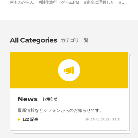
採用情報
何もわからん
#制作進行・ゲームPM
#完全に理解した
#新
卒採用
お問い合わせ
All Categories
お知らせ
カテゴリ一覧
# TAGs
ハッシュタグ
#22卒
#23卒
#24卒
#24卒・就活
#25卒
#26卒
News
お知らせ
#27卒
#28卒
#2D・3Dデザイナー
#M2
#M2神甲天翔
最新情報などシフォンからのお知らせです。
伝
#あいさつ
#アンケート
#お知らせ
#お祝い
#ゲー
122 記事
UPDATE 2026.03.31
ムドライブ就活ちゃんねる
#ゲーム会社
#ゲーム開発
#
シフォンの創業
#シフォンの想い
#シフォンめし
#シフ