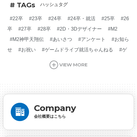
# TAGs
ハッシュタグ
#22卒
#23卒
#24卒
#24卒・就活
#25卒
#26
卒
#27卒
#28卒
#2D・3Dデザイナー
#M2
#M2神甲天翔伝
#あいさつ
#アンケート
#お知ら
せ
#お祝い
#ゲームドライブ就活ちゃんねる
#ゲ
ーム会社
#ゲーム開発
#シフォンの創業
#シフォ
VIEW MORE
ンの想い
#シフォンめし
#シフォン国勢調査
#ソ
ーシャルゲーム・ソシャゲ
#チケットレストラン
#
デザイナー
#プランナー
#プログラマー
#プログ
ラム愛
#ゆるめの日常
#中途採用
#事業内容
#
Company
事業実績
#事業紹介
#仕事紹介
#企業理念
#企
会社概要はこちら
画
#休業日
#会社行事
#会社説明会
#何もわか
らん
#健康企業宣言
#健康優良法人
#入社式
#