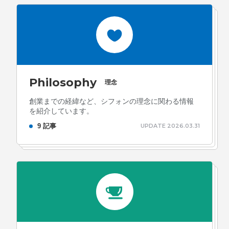
ォン国勢調査
#ソーシャルゲーム・ソシャゲ
#チケットレ
ストラン
#デザイナー
#プランナー
#プログラマー
#プ
ログラム愛
#ゆるめの日常
#中途採用
#事業内容
#事業
実績
#事業紹介
#仕事紹介
#企業理念
#企画
#休業
VIEW MORE
Philosophy
日
#会社行事
#会社説明会
#何もわからん
#健康企業宣
理念
言
#健康優良法人
#入社式
#内定
#制作進行・ゲーム
創業までの経緯など、シフォンの理念に関わる情報
を紹介しています。
PM
#制作進行・進行管理・ゲームPM
#勉強会
#受託
#
株式会社シフォン
9 記事
UPDATE 2026.03.31
受託事業
#完全に理解した
#就活
#就活ちゃんねる
#年
〒101-0047
末年始
#採用
#採用向け
#新卒
#新卒採用
#歓迎会
東京都千代田区内神田2-12-5 内山ビル 3F
GoogleMaps
#看板
#研修
#社員紹介
#社長
#社長インタビュー
#
福利厚生
#第3の賃上げ
#総務人事
#自社プロジェクト・
サービス
#行事
#選考
#面接