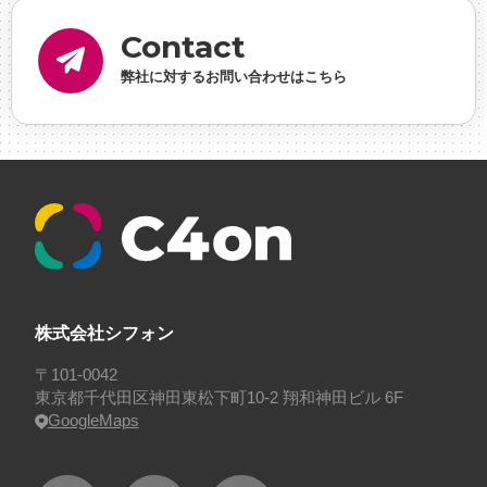
内定
#制作進行・ゲームPM
#制作進行・進行管
Contact
理・ゲームPM
#勉強会
#受託
#受託事業
#完全
弊社に対するお問い合わせはこちら
に理解した
#就活
#就活ちゃんねる
#年末年始
#採用
#採用向け
#新卒
#新卒採用
#歓迎会
#看板
#研修
#社員紹介
#社長
#社長インタビ
ュー
#福利厚生
#第3の賃上げ
#総務人事
#自社
プロジェクト・サービス
#行事
#選考
#面接
株式会社シフォン
〒101-0042
東京都千代田区神田東松下町10-2 翔和神田ビル 6F
GoogleMaps