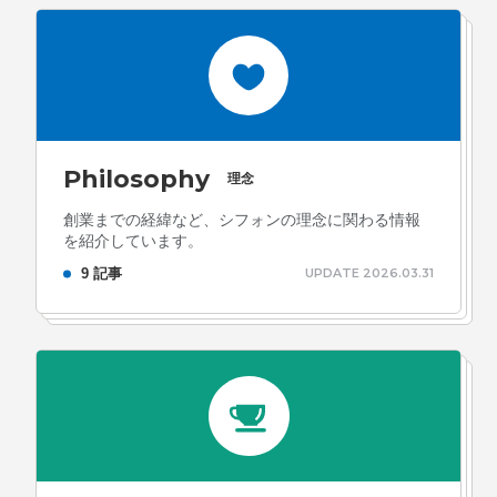
ォン国勢調査
#ソーシャルゲーム・ソシャゲ
#チケットレ
ストラン
#デザイナー
#プランナー
#プログラマー
#プ
ログラム愛
#ゆるめの日常
#中途採用
#事業内容
#事業
実績
#事業紹介
#仕事紹介
#企業理念
#企画
#休業
VIEW MORE
Philosophy
日
#会社行事
#会社説明会
#何もわからん
#健康企業宣
理念
言
#健康優良法人
#入社式
#内定
#制作進行・ゲーム
創業までの経緯など、シフォンの理念に関わる情報
を紹介しています。
PM
#制作進行・進行管理・ゲームPM
#勉強会
#受託
#
株式会社シフォン
9 記事
UPDATE 2026.03.31
受託事業
#完全に理解した
#就活
#就活ちゃんねる
#年
〒101-0047
末年始
#採用
#採用向け
#新卒
#新卒採用
#歓迎会
東京都千代田区内神田2-12-5 内山ビル 3F
GoogleMaps
#看板
#研修
#社員紹介
#社長
#社長インタビュー
#
福利厚生
#第3の賃上げ
#総務人事
#自社プロジェクト・
サービス
#行事
#選考
#面接