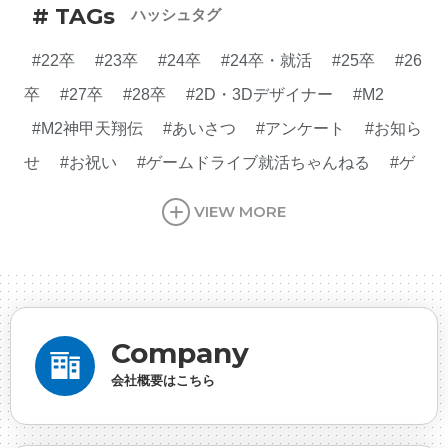
# TAGs
ハッシュタグ
#22卒
#23卒
#24卒
#24卒・就活
#25卒
#26
卒
#27卒
#28卒
#2D・3Dデザイナー
#M2
#M2神甲天翔伝
#あいさつ
#アンケート
#お知ら
せ
#お祝い
#ゲームドライブ就活ちゃんねる
#ゲ
ーム会社
#ゲーム開発
#シフォンの創業
#シフォ
VIEW MORE
ンの想い
#シフォンめし
#シフォン国勢調査
#ソ
ーシャルゲーム・ソシャゲ
#チケットレストラン
#
デザイナー
#プランナー
#プログラマー
#プログ
ラム愛
#ゆるめの日常
#中途採用
#事業内容
#
Company
事業実績
#事業紹介
#仕事紹介
#企業理念
#企
会社概要はこちら
画
#休業日
#会社行事
#会社説明会
#何もわか
らん
#健康企業宣言
#健康優良法人
#入社式
#