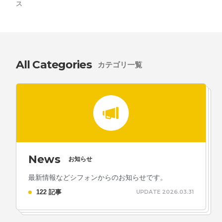
採用情報
ス
お問い合わせ
All Categories
お知らせ
カテゴリ一覧
# TAGs
ハッシュタグ
#22卒
#23卒
#24卒
#24卒・就活
#25卒
#26卒
News
お知らせ
#27卒
#28卒
#2D・3Dデザイナー
#M2
#M2神甲天翔
最新情報などシフォンからのお知らせです。
伝
#あいさつ
#アンケート
#お知らせ
#お祝い
#ゲー
122 記事
UPDATE 2026.03.31
ムドライブ就活ちゃんねる
#ゲーム会社
#ゲーム開発
#
シフォンの創業
#シフォンの想い
#シフォンめし
#シフ