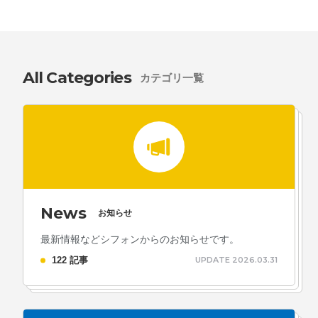
採用情報
お問い合わせ
All Categories
カテゴリ一覧
お知らせ
# TAGs
ハッシュタグ
News
#22卒
#23卒
#24卒
#24卒・就活
#25卒
#26卒
お知らせ
#27卒
#28卒
#2D・3Dデザイナー
#M2
#M2神甲天翔
最新情報などシフォンからのお知らせです。
122 記事
UPDATE 2026.03.31
伝
#あいさつ
#アンケート
#お知らせ
#お祝い
#ゲー
ムドライブ就活ちゃんねる
#ゲーム会社
#ゲーム開発
#
シフォンの創業
#シフォンの想い
#シフォンめし
#シフ