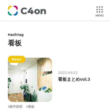
MENU
Hashtag
トップページ
看板
理念
News
会社情報
2022.09.22
看板まとめvol.3
事業紹介
文化
#新卒採用
#看板