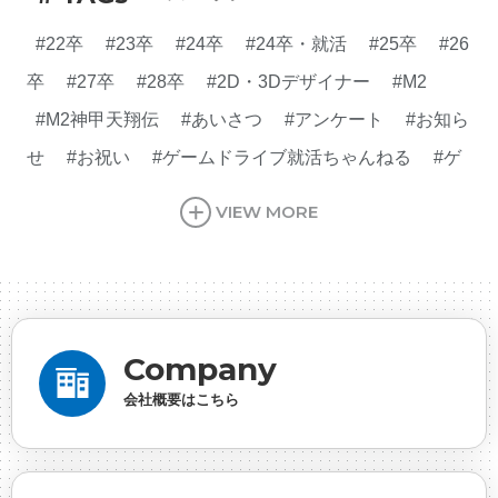
#22卒
#23卒
#24卒
#24卒・就活
#25卒
#26
卒
#27卒
#28卒
#2D・3Dデザイナー
#M2
#M2神甲天翔伝
#あいさつ
#アンケート
#お知ら
せ
#お祝い
#ゲームドライブ就活ちゃんねる
#ゲ
ーム会社
#ゲーム開発
#シフォンの創業
#シフォ
VIEW MORE
ンの想い
#シフォンめし
#シフォン国勢調査
#ソ
ーシャルゲーム・ソシャゲ
#チケットレストラン
#
デザイナー
#プランナー
#プログラマー
#プログ
ラム愛
#ゆるめの日常
#中途採用
#事業内容
#
Company
事業実績
#事業紹介
#仕事紹介
#企業理念
#企
会社概要はこちら
画
#休業日
#会社行事
#会社説明会
#何もわか
らん
#健康企業宣言
#健康優良法人
#入社式
#
内定
#制作進行・ゲームPM
#制作進行・進行管