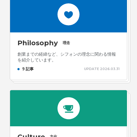
ォン国勢調査
#ソーシャルゲーム・ソシャゲ
#チケットレ
ストラン
#デザイナー
#プランナー
#プログラマー
#プ
ログラム愛
#ゆるめの日常
#中途採用
#事業内容
#事業
実績
#事業紹介
#仕事紹介
#企業理念
#企画
#休業
Philosophy
VIEW MORE
理念
日
#会社行事
#会社説明会
#何もわからん
#健康企業宣
創業までの経緯など、シフォンの理念に関わる情報
言
#健康優良法人
#入社式
#内定
#制作進行・ゲーム
を紹介しています。
9 記事
UPDATE 2026.03.31
PM
#制作進行・進行管理・ゲームPM
#勉強会
#受託
#
株式会社シフォン
受託事業
#完全に理解した
#就活
#就活ちゃんねる
#年
〒101-0047
末年始
#採用
#採用向け
#新卒
#新卒採用
#歓迎会
東京都千代田区内神田2-12-5 内山ビル 3F
GoogleMaps
#看板
#研修
#社員紹介
#社長
#社長インタビュー
#
福利厚生
#第3の賃上げ
#総務人事
#自社プロジェクト・
サービス
#行事
#選考
#面接
Culture
文化