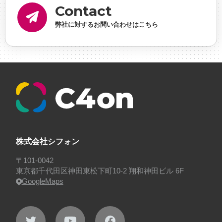
Contact
理・ゲームPM
#勉強会
#受託
#受託事業
#完全
弊社に対するお問い合わせはこちら
に理解した
#就活
#就活ちゃんねる
#年末年始
#採用
#採用向け
#新卒
#新卒採用
#歓迎会
#看板
#研修
#社員紹介
#社長
#社長インタビ
ュー
#福利厚生
#第3の賃上げ
#総務人事
#自社
プロジェクト・サービス
#行事
#選考
#面接
株式会社シフォン
〒101-0042
東京都千代田区神田東松下町10-2 翔和神田ビル 6F
GoogleMaps