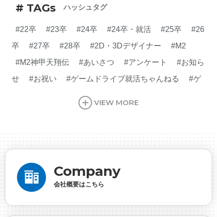
# TAGs
ハッシュタグ
#22卒
#23卒
#24卒
#24卒・就活
#25卒
#26
卒
#27卒
#28卒
#2D・3Dデザイナー
#M2
#M2神甲天翔伝
#あいさつ
#アンケート
#お知ら
せ
#お祝い
#ゲームドライブ就活ちゃんねる
#ゲ
ーム会社
#ゲーム開発
#シフォンの創業
#シフォ
VIEW MORE
ンの想い
#シフォンめし
#シフォン国勢調査
#ソ
ーシャルゲーム・ソシャゲ
#チケットレストラン
#
デザイナー
#プランナー
#プログラマー
#プログ
ラム愛
#ゆるめの日常
#中途採用
#事業内容
#
Company
事業実績
#事業紹介
#仕事紹介
#企業理念
#企
会社概要はこちら
画
#休業日
#会社行事
#会社説明会
#何もわか
らん
#健康企業宣言
#健康優良法人
#入社式
#