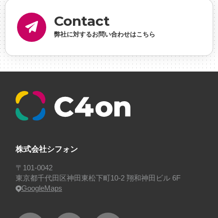
内定
#制作進行・ゲームPM
#制作進行・進行管
Contact
理・ゲームPM
#勉強会
#受託
#受託事業
#完全
弊社に対するお問い合わせはこちら
に理解した
#就活
#就活ちゃんねる
#年末年始
#採用
#採用向け
#新卒
#新卒採用
#歓迎会
#看板
#研修
#社員紹介
#社長
#社長インタビ
ュー
#福利厚生
#第3の賃上げ
#総務人事
#自社
プロジェクト・サービス
#行事
#選考
#面接
株式会社シフォン
〒101-0042
東京都千代田区神田東松下町10-2 翔和神田ビル 6F
GoogleMaps