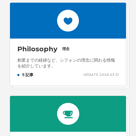
ォン国勢調査
#ソーシャルゲーム・ソシャゲ
#チケットレ
ストラン
#デザイナー
#プランナー
#プログラマー
#プ
ログラム愛
#ゆるめの日常
#中途採用
#事業内容
#事業
実績
#事業紹介
#仕事紹介
#企業理念
#企画
#休業
VIEW MORE
Philosophy
日
#会社行事
#会社説明会
#何もわからん
#健康企業宣
理念
言
#健康優良法人
#入社式
#内定
#制作進行・ゲーム
創業までの経緯など、シフォンの理念に関わる情報
を紹介しています。
PM
#制作進行・進行管理・ゲームPM
#勉強会
#受託
#
株式会社シフォン
9 記事
UPDATE 2026.03.31
受託事業
#完全に理解した
#就活
#就活ちゃんねる
#年
〒101-0047
末年始
#採用
#採用向け
#新卒
#新卒採用
#歓迎会
東京都千代田区内神田2-12-5 内山ビル 3F
GoogleMaps
#看板
#研修
#社員紹介
#社長
#社長インタビュー
#
福利厚生
#第3の賃上げ
#総務人事
#自社プロジェクト・
サービス
#行事
#選考
#面接