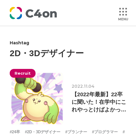
MENU
Hashtag
トップページ
2D・3Dデザイナー
理念
Recruit
会社情報
2022.11.04
【2022年最新】22卒
事業紹介
に聞いた！在学中にこ
れやっとけばよかった
集
文化
#24卒
#2D・3Dデザイナー
#プランナー
#プログラマー
#