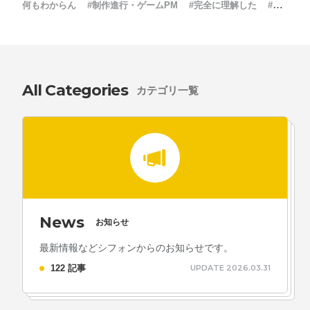
採用情報
何もわからん
#制作進行・ゲームPM
#完全に理解した
#新
卒採用
お問い合わせ
All Categories
お知らせ
カテゴリ一覧
# TAGs
ハッシュタグ
#22卒
#23卒
#24卒
#24卒・就活
#25卒
#26卒
News
お知らせ
#27卒
#28卒
#2D・3Dデザイナー
#M2
#M2神甲天翔
最新情報などシフォンからのお知らせです。
伝
#あいさつ
#アンケート
#お知らせ
#お祝い
#ゲー
122 記事
UPDATE 2026.03.31
ムドライブ就活ちゃんねる
#ゲーム会社
#ゲーム開発
#
シフォンの創業
#シフォンの想い
#シフォンめし
#シフ