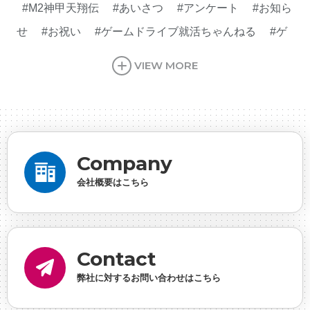
#M2神甲天翔伝
#あいさつ
#アンケート
#お知ら
せ
#お祝い
#ゲームドライブ就活ちゃんねる
#ゲ
ーム会社
#ゲーム開発
#シフォンの創業
#シフォ
VIEW MORE
ンの想い
#シフォンめし
#シフォン国勢調査
#ソ
ーシャルゲーム・ソシャゲ
#チケットレストラン
#
デザイナー
#プランナー
#プログラマー
#プログ
ラム愛
#ゆるめの日常
#中途採用
#事業内容
#
Company
事業実績
#事業紹介
#仕事紹介
#企業理念
#企
会社概要はこちら
画
#休業日
#会社行事
#会社説明会
#何もわか
らん
#健康企業宣言
#健康優良法人
#入社式
#
内定
#制作進行・ゲームPM
#制作進行・進行管
Contact
理・ゲームPM
#勉強会
#受託
#受託事業
#完全
弊社に対するお問い合わせはこちら
に理解した
#就活
#就活ちゃんねる
#年末年始