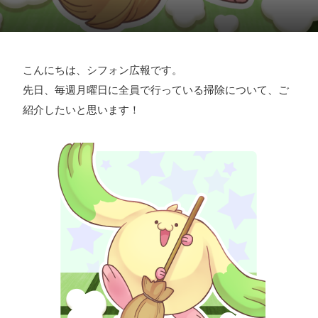
採用情報
お問い合わせ
こんにちは、シフォン広報です。
先日、毎週月曜日に全員で行っている掃除について、ご
お知らせ
紹介したいと思います！
# TAGs
ハッシュタグ
#22卒
#23卒
#24卒
#24卒・就活
#25卒
#26卒
#27卒
#28卒
#2D・3Dデザイナー
#M2
#M2神甲天翔
伝
#あいさつ
#アンケート
#お知らせ
#お祝い
#ゲー
ムドライブ就活ちゃんねる
#ゲーム会社
#ゲーム開発
#
シフォンの創業
#シフォンの想い
#シフォンめし
#シフ