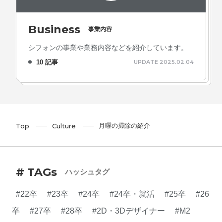
Business
事業内容
シフォンの事業や業務内容などを紹介しています。
10 記事
UPDATE 2025.02.04
月曜の掃除の紹介
Top
Culture
# TAGs
ハッシュタグ
#22卒
#23卒
#24卒
#24卒・就活
#25卒
#26
卒
#27卒
#28卒
#2D・3Dデザイナー
#M2