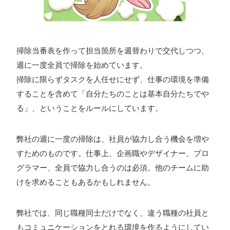
ォン国勢調査
#ソーシャルゲーム・ソシャゲ
#チケットレ
ストラン
#デザイナー
#プランナー
#プログラマー
#プ
ログラム愛
#ゆるめの日常
#中途採用
#事業内容
#事業
掃除当番表を作って担当箇所を週替わりで交代しつつ、
実績
#事業紹介
#仕事紹介
#企業理念
#企画
#休業
週に一度全員で掃除を始めています。
VIEW MORE
掃除に限らずタスクを人任せにせず、仕事の環境を準備
日
#会社行事
#会社説明会
#何もわからん
#健康企業宣
することを含めて「自分たちのことは基本自分たちでや
言
#健康優良法人
#入社式
#内定
#制作進行・ゲーム
る」、ということをルールにしています。
PM
#制作進行・進行管理・ゲームPM
#勉強会
#受託
#
株式会社シフォン
受託事業
#完全に理解した
#就活
#就活ちゃんねる
#年
弊社の週に一度の掃除は、社員が協力し合う機会を増や
〒101-0047
末年始
#採用
#採用向け
#新卒
#新卒採用
#歓迎会
すためのものです。仕事上、企画職やデザイナー、プロ
東京都千代田区内神田2-12-5 内山ビル 3F
GoogleMaps
グラマー、全員で協力し合うのは必須。他のチームに助
#看板
#研修
#社員紹介
#社長
#社長インタビュー
#
けを求めることもあるかもしれません。
福利厚生
#第3の賃上げ
#総務人事
#自社プロジェクト・
サービス
#行事
#選考
#面接
弊社では、同じ職種同士だけでなく、違う職種の社員と
もコミュニケーションをとれる環境を作るようにしてい