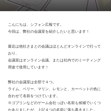
採用情報
お問い合わせ
こんにちは、シフォン広報です。
今回は、弊社の会議室を紹介したいと思います！
お知らせ
最近は他社さまとの会議はほとんどオンラインで行って
おり、
会議室はオンライン会議、または社内でのミーティング
# TAGs
ハッシュタグ
用途で使用しています！
#22卒
#23卒
#24卒
#24卒・就活
#25卒
#26卒
弊社の会議室は全部で４つ。
#27卒
#28卒
#2D・3Dデザイナー
#M2
#M2神甲天翔
ライム、ベリー、マリン、レモンと、カーペットの色に
伝
#あいさつ
#アンケート
#お知らせ
#お祝い
#ゲー
合わせて名前をつけています。
ムドライブ就活ちゃんねる
#ゲーム会社
#ゲーム開発
#
※ゴブリンなどのゲーム会社っぽい名前も候補でいくつ
シフォンの創業
#シフォンの想い
#シフォンめし
#シフ
かありましたが、上記４つの名前に落ち着きました。