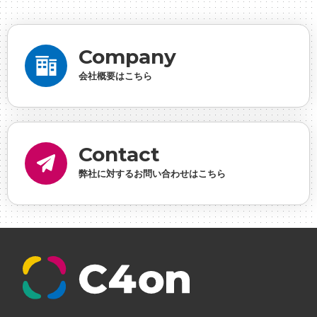
デザイナー
#プランナー
#プログラマー
#プログ
ラム愛
#ゆるめの日常
#中途採用
#事業内容
#
Company
事業実績
#事業紹介
#仕事紹介
#企業理念
#企
会社概要はこちら
画
#休業日
#会社行事
#会社説明会
#何もわか
らん
#健康企業宣言
#健康優良法人
#入社式
#
内定
#制作進行・ゲームPM
#制作進行・進行管
Contact
理・ゲームPM
#勉強会
#受託
#受託事業
#完全
弊社に対するお問い合わせはこちら
に理解した
#就活
#就活ちゃんねる
#年末年始
#採用
#採用向け
#新卒
#新卒採用
#歓迎会
#看板
#研修
#社員紹介
#社長
#社長インタビ
ュー
#福利厚生
#第3の賃上げ
#総務人事
#自社
プロジェクト・サービス
#行事
#選考
#面接