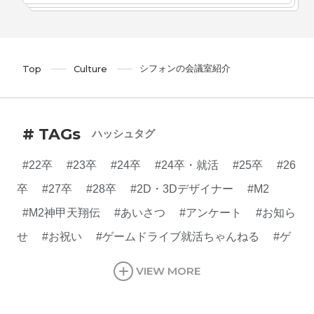
シフォンの会議室紹介
Top
Culture
# TAGs
ハッシュタグ
#22卒
#23卒
#24卒
#24卒・就活
#25卒
#26
卒
#27卒
#28卒
#2D・3Dデザイナー
#M2
#M2神甲天翔伝
#あいさつ
#アンケート
#お知ら
せ
#お祝い
#ゲームドライブ就活ちゃんねる
#ゲ
ーム会社
#ゲーム開発
#シフォンの創業
#シフォ
VIEW MORE
ンの想い
#シフォンめし
#シフォン国勢調査
#ソ
ーシャルゲーム・ソシャゲ
#チケットレストラン
#