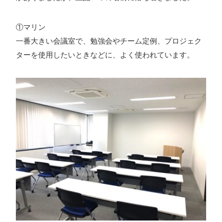
ォン国勢調査
#ソーシャルゲーム・ソシャゲ
#チケットレ
①マリン
ストラン
#デザイナー
#プランナー
#プログラマー
#プ
一番大きい会議室で、勉強会やチーム定例、プロジェク
ログラム愛
#ゆるめの日常
#中途採用
#事業内容
#事業
ターを使用したいときなどに、よく使われています。
実績
#事業紹介
#仕事紹介
#企業理念
#企画
#休業
VIEW MORE
日
#会社行事
#会社説明会
#何もわからん
#健康企業宣
言
#健康優良法人
#入社式
#内定
#制作進行・ゲーム
PM
#制作進行・進行管理・ゲームPM
#勉強会
#受託
#
株式会社シフォン
受託事業
#完全に理解した
#就活
#就活ちゃんねる
#年
〒101-0047
末年始
#採用
#採用向け
#新卒
#新卒採用
#歓迎会
東京都千代田区内神田2-12-5 内山ビル 3F
GoogleMaps
#看板
#研修
#社員紹介
#社長
#社長インタビュー
#
福利厚生
#第3の賃上げ
#総務人事
#自社プロジェクト・
サービス
#行事
#選考
#面接