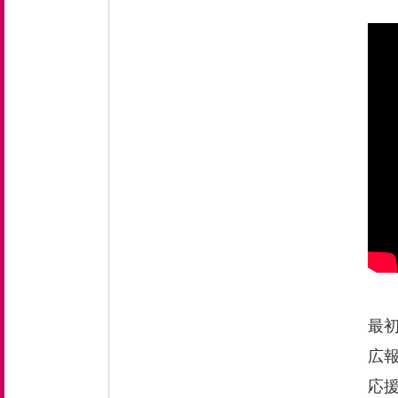
最
広
応