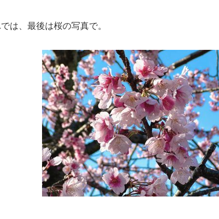
れでは、最後は桜の写真で。
# TAGs
ハッシュタグ
#22卒
#23卒
#24卒
#2D・3Dデザイナー
#M
#お知らせ
#お祝い
#
ゲーム開発
#シフォンの