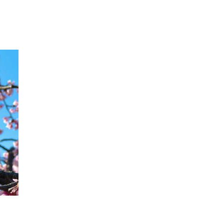
#24卒・就活
#25卒
#26卒
#27卒
#28卒
2
#M2神甲天翔伝
#あいさつ
#アンケート
ゲームドライブ就活ちゃんねる
#ゲーム会社
#
創業
#シフォンの想い
#シフォンめし
#シフ