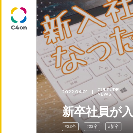
トップページ
理念
代表メッセージ
CULTURE
2022.04.01
NEWS
新卒社員が
会社情報
#22卒
#23卒
#新卒