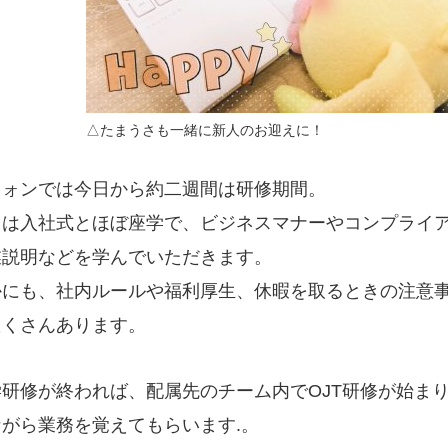
△たまうさも一緒に新人のお迎えに！
フォンでは今日から約二週間は研修期間。
日は入社式とほぼ座学で、ビジネスマナーやコンプライ
業説明などを学んでいただきます。
かにも、社内ルールや福利厚生、休暇を取るときの注意
たくさんあります。
学研修が終われば、配属先のチーム内でOJT研修が始ま
がら業務を覚えてもらいます.。