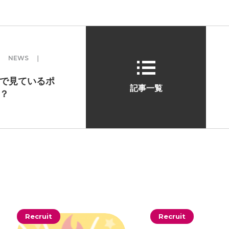
ォン国勢調査
#ソーシャ
ザイナー
#プランナー
常
#中途採用
#事業内
5 ｜ NEWS ｜
理念
#企画
#休業日
で見ているポ
康企業宣言
#健康優良法
記事一覧
？
#制作進行・進行管理・ゲ
に理解した
#就活
#就
#新卒
#新卒採用
#歓
長インタビュー
#福利厚
クト・サービス
#行事
Recruit
Recruit