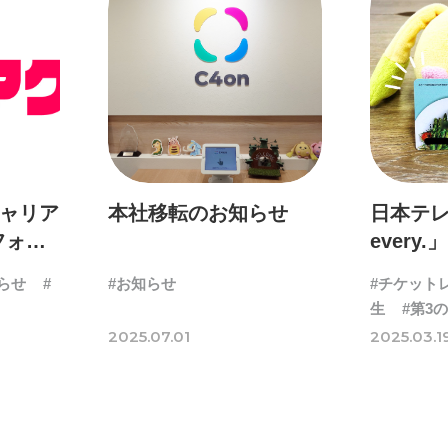
キャリア
本社移転のお知らせ
日本テレ
フォン
every.
ZERO」
らせ
#
#お知らせ
#チケット
社の福
生
#第3
れまし
2025.07.01
2025.03.1