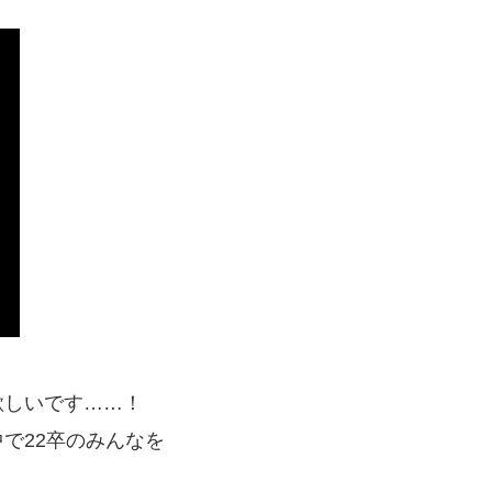
欲しいです……！
で22卒のみんなを