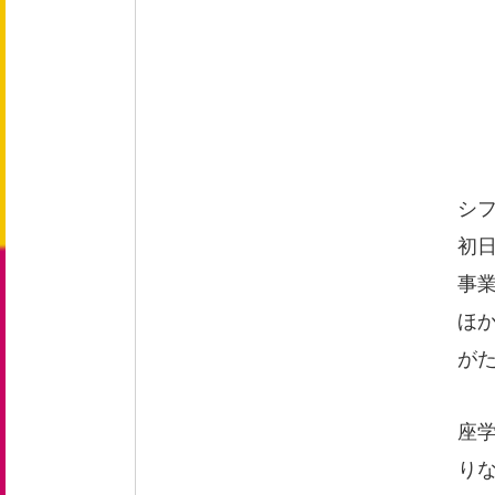
新卒採用 募集要項
中途採用 募集要項
エントリーフォーム
シ
お問い合わせ
初
事
ほ
お知らせ
が
座
りな