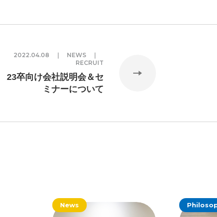
ルゲーム・ソシャゲ
#チケットレストラン
#デ
#プログラマー
#プログラム愛
#ゆるめの日
容
#事業実績
#事業紹介
#仕事紹介
#企業
2022.04.08 ｜ NEWS ｜
#会社行事
#会社説明会
#何もわからん
#健
RECRUIT
23卒向け会社説明会＆セ
人
#入社式
#内定
#制作進行・ゲームPM
VIEW MORE
ミナーについて
ームPM
#勉強会
#受託
#受託事業
#完全
活ちゃんねる
#年末年始
#採用
#採用向け
迎会
#看板
#研修
#社員紹介
#社長
#社
生
#第3の賃上げ
#総務人事
#自社プロジェ
#選考
#面接
News
Philoso