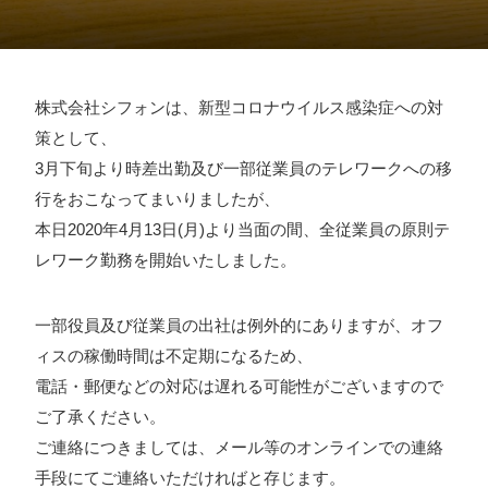
採用情報
お問い合わせ
株式会社シフォンは、新型コロナウイルス感染症への対
策として、
お知らせ
3月下旬より時差出勤及び一部従業員のテレワークへの移
行をおこなってまいりましたが、
本日2020年4月13日(月)より当面の間、全従業員の原則テ
レワーク勤務を開始いたしました。
# TAGs
ハッシュタグ
一部役員及び従業員の出社は例外的にありますが、オフ
#22卒
#23卒
#24卒
#24卒・就活
#25卒
#26卒
ィスの稼働時間は不定期になるため、
#27卒
#28卒
#2D・3Dデザイナー
#M2
#M2神甲天翔
電話・郵便などの対応は遅れる可能性がございますので
伝
#あいさつ
#アンケート
#お知らせ
#お祝い
#ゲー
ご了承ください。
ムドライブ就活ちゃんねる
#ゲーム会社
#ゲーム開発
#
ご連絡につきましては、メール等のオンラインでの連絡
シフォンの創業
#シフォンの想い
#シフォンめし
#シフ
手段にてご連絡いただければと存じます。