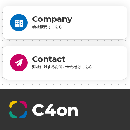
デザイナー
#プランナー
#プログラマー
#プログ
ラム愛
#ゆるめの日常
#中途採用
#事業内容
#
Company
事業実績
#事業紹介
#仕事紹介
#企業理念
#企
会社概要はこちら
画
#休業日
#会社行事
#会社説明会
#何もわか
らん
#健康企業宣言
#健康優良法人
#入社式
#
内定
#制作進行・ゲームPM
#制作進行・進行管
Contact
理・ゲームPM
#勉強会
#受託
#受託事業
#完全
弊社に対するお問い合わせはこちら
に理解した
#就活
#就活ちゃんねる
#年末年始
#採用
#採用向け
#新卒
#新卒採用
#歓迎会
#看板
#研修
#社員紹介
#社長
#社長インタビ
ュー
#福利厚生
#第3の賃上げ
#総務人事
#自社
プロジェクト・サービス
#行事
#選考
#面接