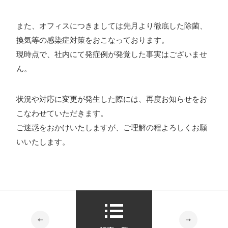
ォン国勢調査
#ソーシャルゲーム・ソシャゲ
#チケットレ
また、オフィスにつきましては先月より徹底した除菌、
ストラン
#デザイナー
#プランナー
#プログラマー
#プ
換気等の感染症対策をおこなっております。
ログラム愛
#ゆるめの日常
#中途採用
#事業内容
#事業
現時点で、社内にて発症例が発覚した事実はございませ
実績
#事業紹介
#仕事紹介
#企業理念
#企画
#休業
ん。
VIEW MORE
日
#会社行事
#会社説明会
#何もわからん
#健康企業宣
言
#健康優良法人
#入社式
#内定
#制作進行・ゲーム
状況や対応に変更が発生した際には、再度お知らせをお
こなわせていただきます。
PM
#制作進行・進行管理・ゲームPM
#勉強会
#受託
#
株式会社シフォン
ご迷惑をおかけいたしますが、ご理解の程よろしくお願
受託事業
#完全に理解した
#就活
#就活ちゃんねる
#年
いいたします。
〒101-0047
末年始
#採用
#採用向け
#新卒
#新卒採用
#歓迎会
東京都千代田区内神田2-12-5 内山ビル 3F
GoogleMaps
#看板
#研修
#社員紹介
#社長
#社長インタビュー
#
福利厚生
#第3の賃上げ
#総務人事
#自社プロジェクト・
サービス
#行事
#選考
#面接