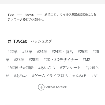
新型コロナウイルス感染症対策による
Top
News
テレワーク移行のお知らせ
# TAGs
ハッシュタグ
#22卒
#23卒
#24卒
#24卒・就活
#25卒
#26
卒
#27卒
#28卒
#2D・3Dデザイナー
#M2
#M2神甲天翔伝
#あいさつ
#アンケート
#お知ら
せ
#お祝い
#ゲームドライブ就活ちゃんねる
#ゲ
ーム会社
#ゲーム開発
#シフォンの創業
#シフォ
VIEW MORE
ンの想い
#シフォンめし
#シフォン国勢調査
#ソ
ーシャルゲーム・ソシャゲ
#チケットレストラン
#