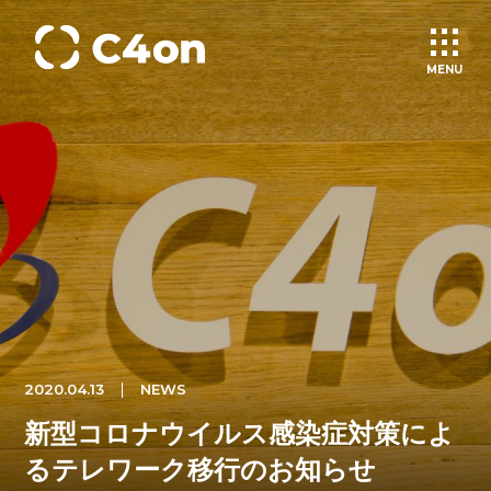
MENU
トップページ
理念
会社情報
事業紹介
2020.04.13
NEWS
文化
新型コロナウイルス感染症対策によ
るテレワーク移行のお知らせ