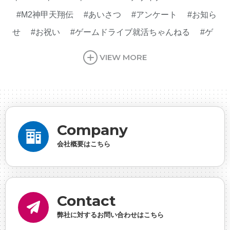
#M2神甲天翔伝
#あいさつ
#アンケート
#お知ら
せ
#お祝い
#ゲームドライブ就活ちゃんねる
#ゲ
ーム会社
#ゲーム開発
#シフォンの創業
#シフォ
VIEW MORE
ンの想い
#シフォンめし
#シフォン国勢調査
#ソ
ーシャルゲーム・ソシャゲ
#チケットレストラン
#
デザイナー
#プランナー
#プログラマー
#プログ
ラム愛
#ゆるめの日常
#中途採用
#事業内容
#
Company
事業実績
#事業紹介
#仕事紹介
#企業理念
#企
会社概要はこちら
画
#休業日
#会社行事
#会社説明会
#何もわか
らん
#健康企業宣言
#健康優良法人
#入社式
#
内定
#制作進行・ゲームPM
#制作進行・進行管
Contact
理・ゲームPM
#勉強会
#受託
#受託事業
#完全
弊社に対するお問い合わせはこちら
に理解した
#就活
#就活ちゃんねる
#年末年始