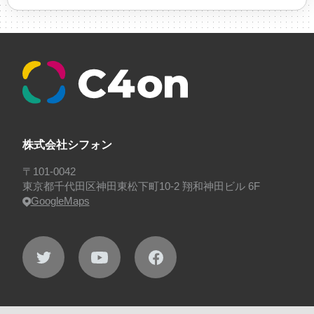
#採用
#採用向け
#新卒
#新卒採用
#歓迎会
#看板
#研修
#社員紹介
#社長
#社長インタビ
ュー
#福利厚生
#第3の賃上げ
#総務人事
#自社
プロジェクト・サービス
#行事
#選考
#面接
株式会社シフォン
〒101-0042
東京都千代田区神田東松下町10-2 翔和神田ビル 6F
GoogleMaps