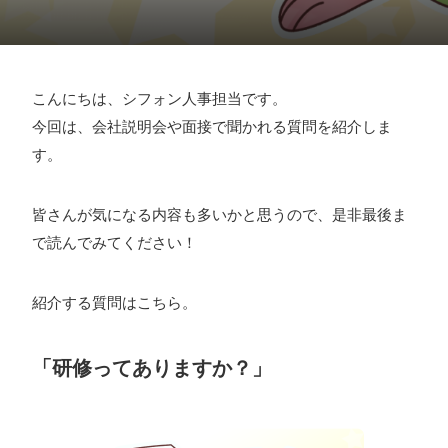
採用情報
お問い合わせ
こんにちは、シフォン人事担当です。
今回は、会社説明会や面接で聞かれる質問を紹介しま
お知らせ
す。
皆さんが気になる内容も多いかと思うので、是非最後ま
で読んでみてください！
# TAGs
ハッシュタグ
#22卒
#23卒
#24卒
#24卒・就活
#25卒
#26卒
紹介する質問はこちら。
#27卒
#28卒
#2D・3Dデザイナー
#M2
#M2神甲天翔
「研修ってありますか？」
伝
#あいさつ
#アンケート
#お知らせ
#お祝い
#ゲー
ムドライブ就活ちゃんねる
#ゲーム会社
#ゲーム開発
#
シフォンの創業
#シフォンの想い
#シフォンめし
#シフ