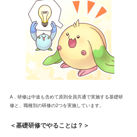
ォン国勢調査
#ソーシャルゲーム・ソシャゲ
#チケットレ
ストラン
#デザイナー
#プランナー
#プログラマー
#プ
ログラム愛
#ゆるめの日常
#中途採用
#事業内容
#事業
実績
#事業紹介
#仕事紹介
#企業理念
#企画
#休業
VIEW MORE
日
#会社行事
#会社説明会
#何もわからん
#健康企業宣
言
#健康優良法人
#入社式
#内定
#制作進行・ゲーム
PM
#制作進行・進行管理・ゲームPM
#勉強会
#受託
#
株式会社シフォン
受託事業
#完全に理解した
#就活
#就活ちゃんねる
#年
〒101-0047
末年始
#採用
#採用向け
#新卒
#新卒採用
#歓迎会
東京都千代田区内神田2-12-5 内山ビル 3F
A．研修は中途も含めて原則全員共通で実施する基礎研
GoogleMaps
#看板
#研修
#社員紹介
#社長
#社長インタビュー
#
修と、職種別の研修の2つを実施しています。
福利厚生
#第3の賃上げ
#総務人事
#自社プロジェクト・
サービス
#行事
#選考
#面接
＜基礎研修でやることは？＞