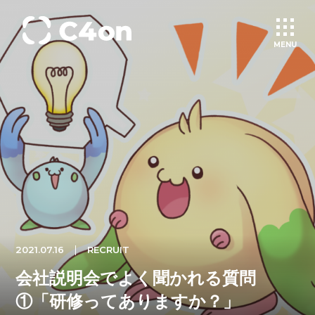
MENU
トップページ
理念
会社情報
事業紹介
2021.07.16
RECRUIT
文化
会社説明会でよく聞かれる質問
①「研修ってありますか？」