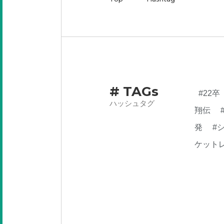
# TAGs
#22卒
ハッシュタグ
翔伝
発
#
ケット
業内容
らん
PM
#
#新卒