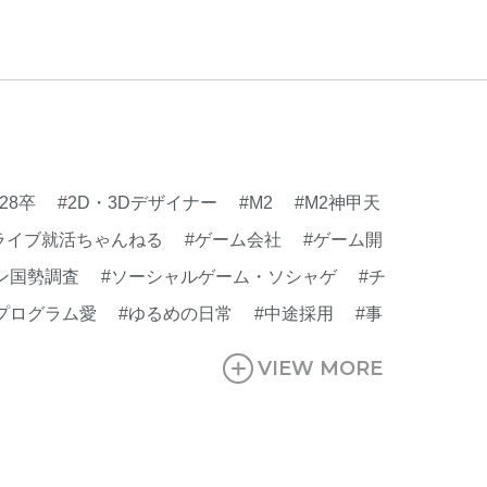
#会社行事
#会社説明会
#何もわからん
#健
人
#入社式
#内定
#制作進行・ゲームPM
VIEW MORE
ームPM
#勉強会
#受託
#受託事業
#完全
活ちゃんねる
#年末年始
#採用
#採用向け
迎会
#看板
#研修
#社員紹介
#社長
#社
生
#第3の賃上げ
#総務人事
#自社プロジェ
#28卒
#2D・3Dデザイナー
#M2
#M2神甲天
#選考
#面接
ライブ就活ちゃんねる
#ゲーム会社
#ゲーム開
ン国勢調査
#ソーシャルゲーム・ソシャゲ
#チ
プログラム愛
#ゆるめの日常
#中途採用
#事
#休業日
#会社行事
#会社説明会
#何もわか
VIEW MORE
行・ゲームPM
#制作進行・進行管理・ゲーム
就活ちゃんねる
#年末年始
#採用
#採用向け
#社長インタビュー
#福利厚生
#第3の賃上