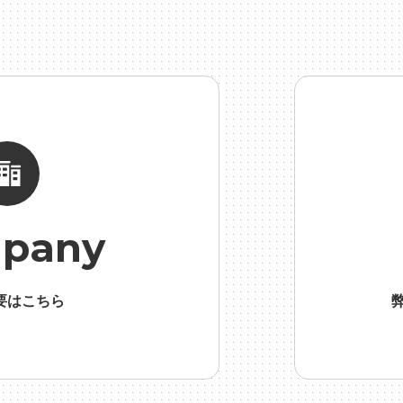
総務人事
#自社プロジェクト・サービス
#行事
#選考
#
pany
要はこちら