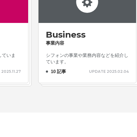
Business
事業内容
# TAGs
ハッシュタグ
していま
シフォンの事業や業務内容などを紹介し
ています。
#22卒
#23卒
#24卒
10 記事
2025.11.27
UPDATE 2025.02.04
#2D・3Dデザイナー
#M
#お知らせ
#お祝い
#
ゲーム開発
#シフォンの
ォン国勢調査
#ソーシャ
ザイナー
#プランナー
常
#中途採用
#事業内