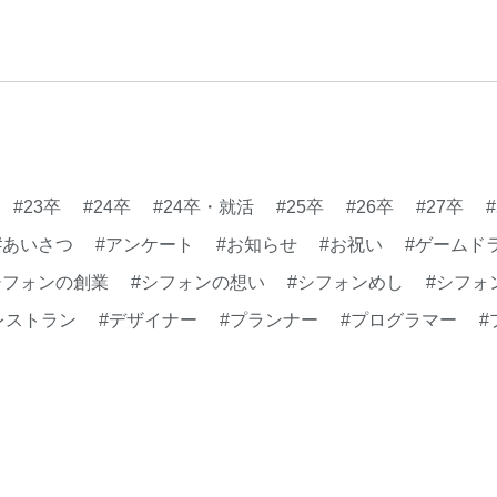
理念
#企画
#休業日
康企業宣言
#健康優良法
#制作進行・進行管理・ゲ
に理解した
#就活
#就
#新卒
#新卒採用
#歓
長インタビュー
#福利厚
#23卒
#24卒
#24卒・就活
#25卒
#26卒
#27卒
クト・サービス
#行事
#あいさつ
#アンケート
#お知らせ
#お祝い
#ゲームド
シフォンの創業
#シフォンの想い
#シフォンめし
#シフォ
レストラン
#デザイナー
#プランナー
#プログラマー
#
#事業実績
#事業紹介
#仕事紹介
#企業理念
#企画
#健康企業宣言
#健康優良法人
#入社式
#内定
#制作進
勉強会
#受託
#受託事業
#完全に理解した
#就活
#
#新卒採用
#歓迎会
#看板
#研修
#社員紹介
#社長