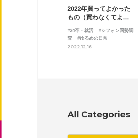
会社概要
2022年買ってよかった
役員紹介
もの（買わなくてよか
ったもの）
#24卒・就活
#シフォン国勢調
事業紹介
査
#ゆるめの日常
2022.12.16
事業内容
文化
健康企業宣言
All Categories
採用情報