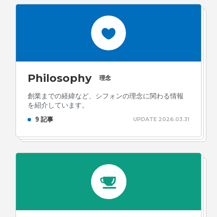
ォン国勢調査
#ソーシャルゲーム・ソシャゲ
#チケットレ
ストラン
#デザイナー
#プランナー
#プログラマー
#プ
ログラム愛
#ゆるめの日常
#中途採用
#事業内容
#事業
実績
#事業紹介
#仕事紹介
#企業理念
#企画
#休業
VIEW MORE
Philosophy
日
#会社行事
#会社説明会
#何もわからん
#健康企業宣
理念
言
#健康優良法人
#入社式
#内定
#制作進行・ゲーム
創業までの経緯など、シフォンの理念に関わる情報
を紹介しています。
PM
#制作進行・進行管理・ゲームPM
#勉強会
#受託
#
株式会社シフォン
9 記事
UPDATE 2026.03.31
受託事業
#完全に理解した
#就活
#就活ちゃんねる
#年
〒101-0047
末年始
#採用
#採用向け
#新卒
#新卒採用
#歓迎会
東京都千代田区内神田2-12-5 内山ビル 3F
GoogleMaps
#看板
#研修
#社員紹介
#社長
#社長インタビュー
#
福利厚生
#第3の賃上げ
#総務人事
#自社プロジェクト・
サービス
#行事
#選考
#面接