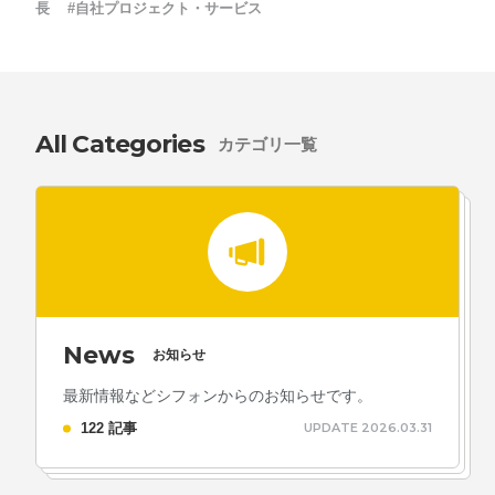
採用情報
長
#自社プロジェクト・サービス
お問い合わせ
All Categories
お知らせ
カテゴリ一覧
# TAGs
ハッシュタグ
#22卒
#23卒
#24卒
#24卒・就活
#25卒
#26卒
News
お知らせ
#27卒
#28卒
#2D・3Dデザイナー
#M2
#M2神甲天翔
最新情報などシフォンからのお知らせです。
伝
#あいさつ
#アンケート
#お知らせ
#お祝い
#ゲー
122 記事
UPDATE 2026.03.31
ムドライブ就活ちゃんねる
#ゲーム会社
#ゲーム開発
#
シフォンの創業
#シフォンの想い
#シフォンめし
#シフ