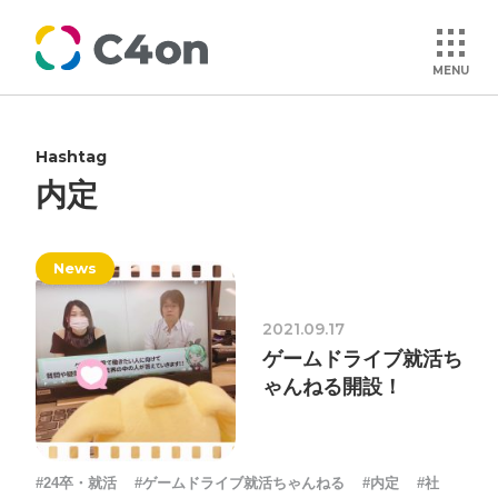
MENU
Hashtag
トップページ
内定
理念
News
会社情報
2021.09.17
ゲームドライブ就活ち
事業紹介
ゃんねる開設！
文化
#24卒・就活
#ゲームドライブ就活ちゃんねる
#内定
#社