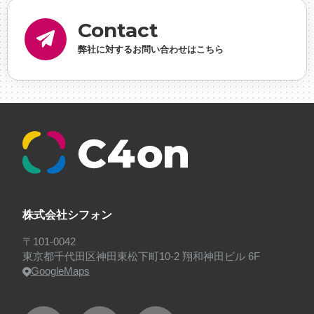
内定
#制作進行・ゲームPM
#制作進行・進行管
Contact
理・ゲームPM
#勉強会
#受託
#受託事業
#完全
弊社に対するお問い合わせはこちら
に理解した
#就活
#就活ちゃんねる
#年末年始
#採用
#採用向け
#新卒
#新卒採用
#歓迎会
#看板
#研修
#社員紹介
#社長
#社長インタビ
ュー
#福利厚生
#第3の賃上げ
#総務人事
#自社
プロジェクト・サービス
#行事
#選考
#面接
株式会社シフォン
〒101-0042
東京都千代田区神田東松下町10-2 翔和神田ビル 6F
GoogleMaps