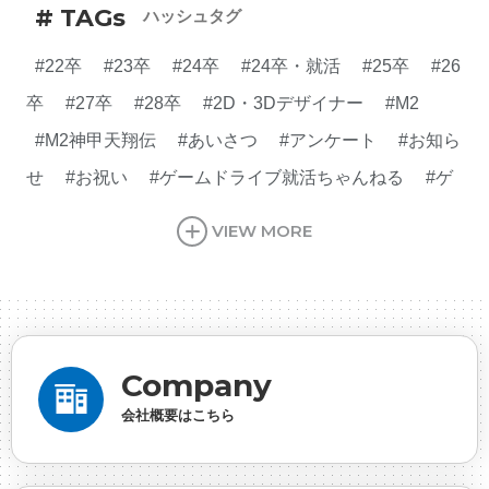
# TAGs
ハッシュタグ
#22卒
#23卒
#24卒
#24卒・就活
#25卒
#26
卒
#27卒
#28卒
#2D・3Dデザイナー
#M2
#M2神甲天翔伝
#あいさつ
#アンケート
#お知ら
せ
#お祝い
#ゲームドライブ就活ちゃんねる
#ゲ
ーム会社
#ゲーム開発
#シフォンの創業
#シフォ
VIEW MORE
ンの想い
#シフォンめし
#シフォン国勢調査
#ソ
ーシャルゲーム・ソシャゲ
#チケットレストラン
#
デザイナー
#プランナー
#プログラマー
#プログ
ラム愛
#ゆるめの日常
#中途採用
#事業内容
#
Company
事業実績
#事業紹介
#仕事紹介
#企業理念
#企
会社概要はこちら
画
#休業日
#会社行事
#会社説明会
#何もわか
らん
#健康企業宣言
#健康優良法人
#入社式
#