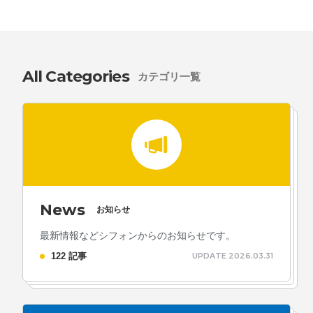
採用情報
お問い合わせ
All Categories
カテゴリ一覧
お知らせ
# TAGs
ハッシュタグ
News
#22卒
#23卒
#24卒
#24卒・就活
#25卒
#26卒
お知らせ
#27卒
#28卒
#2D・3Dデザイナー
#M2
#M2神甲天翔
最新情報などシフォンからのお知らせです。
122 記事
UPDATE 2026.03.31
伝
#あいさつ
#アンケート
#お知らせ
#お祝い
#ゲー
ムドライブ就活ちゃんねる
#ゲーム会社
#ゲーム開発
#
シフォンの創業
#シフォンの想い
#シフォンめし
#シフ