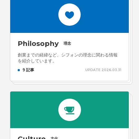
ォン国勢調査
#ソーシャルゲーム・ソシャゲ
#チケットレ
ストラン
#デザイナー
#プランナー
#プログラマー
#プ
ログラム愛
#ゆるめの日常
#中途採用
#事業内容
#事業
実績
#事業紹介
#仕事紹介
#企業理念
#企画
#休業
Philosophy
VIEW MORE
理念
日
#会社行事
#会社説明会
#何もわからん
#健康企業宣
創業までの経緯など、シフォンの理念に関わる情報
言
#健康優良法人
#入社式
#内定
#制作進行・ゲーム
を紹介しています。
9 記事
UPDATE 2026.03.31
PM
#制作進行・進行管理・ゲームPM
#勉強会
#受託
#
株式会社シフォン
受託事業
#完全に理解した
#就活
#就活ちゃんねる
#年
〒101-0047
末年始
#採用
#採用向け
#新卒
#新卒採用
#歓迎会
東京都千代田区内神田2-12-5 内山ビル 3F
GoogleMaps
#看板
#研修
#社員紹介
#社長
#社長インタビュー
#
福利厚生
#第3の賃上げ
#総務人事
#自社プロジェクト・
サービス
#行事
#選考
#面接
Culture
文化