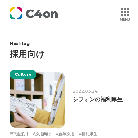
MENU
Hashtag
トップページ
採用向け
理念
Culture
会社情報
2022.03.24
シフォンの福利厚生
事業紹介
文化
#中途採用
#採用向け
#新卒採用
#福利厚生