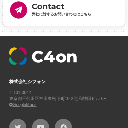
Contact
理・ゲームPM
#勉強会
#受託
#受託事業
#完全
弊社に対するお問い合わせはこちら
に理解した
#就活
#就活ちゃんねる
#年末年始
#採用
#採用向け
#新卒
#新卒採用
#歓迎会
#看板
#研修
#社員紹介
#社長
#社長インタビ
ュー
#福利厚生
#第3の賃上げ
#総務人事
#自社
プロジェクト・サービス
#行事
#選考
#面接
株式会社シフォン
〒101-0042
東京都千代田区神田東松下町10-2 翔和神田ビル 6F
GoogleMaps