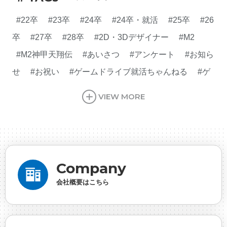
#22卒
#23卒
#24卒
#24卒・就活
#25卒
#26
卒
#27卒
#28卒
#2D・3Dデザイナー
#M2
#M2神甲天翔伝
#あいさつ
#アンケート
#お知ら
せ
#お祝い
#ゲームドライブ就活ちゃんねる
#ゲ
ーム会社
#ゲーム開発
#シフォンの創業
#シフォ
VIEW MORE
ンの想い
#シフォンめし
#シフォン国勢調査
#ソ
ーシャルゲーム・ソシャゲ
#チケットレストラン
#
デザイナー
#プランナー
#プログラマー
#プログ
ラム愛
#ゆるめの日常
#中途採用
#事業内容
#
Company
事業実績
#事業紹介
#仕事紹介
#企業理念
#企
会社概要はこちら
画
#休業日
#会社行事
#会社説明会
#何もわか
らん
#健康企業宣言
#健康優良法人
#入社式
#
内定
#制作進行・ゲームPM
#制作進行・進行管