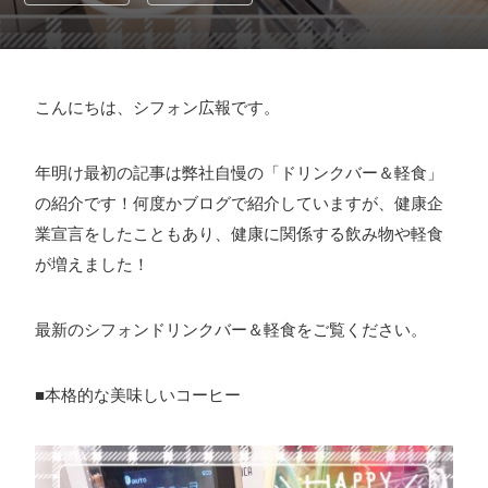
採用情報
お問い合わせ
こんにちは、シフォン広報です。
お知らせ
年明け最初の記事は弊社自慢の「ドリンクバー＆軽食」
の紹介です！何度かブログで紹介していますが、健康企
業宣言をしたこともあり、健康に関係する飲み物や軽食
が増えました！
# TAGs
ハッシュタグ
#22卒
#23卒
#24卒
#24卒・就活
#25卒
#26卒
最新のシフォンドリンクバー＆軽食をご覧ください。
#27卒
#28卒
#2D・3Dデザイナー
#M2
#M2神甲天翔
■本格的な美味しいコーヒー
伝
#あいさつ
#アンケート
#お知らせ
#お祝い
#ゲー
ムドライブ就活ちゃんねる
#ゲーム会社
#ゲーム開発
#
シフォンの創業
#シフォンの想い
#シフォンめし
#シフ