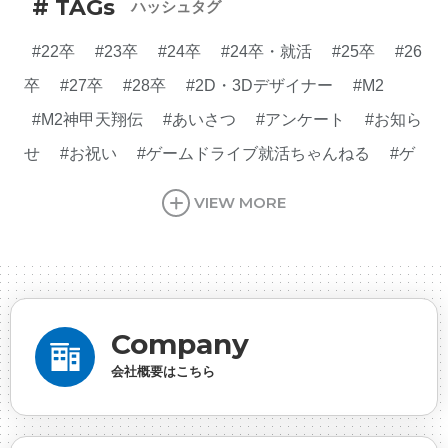
# TAGs
ハッシュタグ
#22卒
#23卒
#24卒
#24卒・就活
#25卒
#26
卒
#27卒
#28卒
#2D・3Dデザイナー
#M2
#M2神甲天翔伝
#あいさつ
#アンケート
#お知ら
せ
#お祝い
#ゲームドライブ就活ちゃんねる
#ゲ
ーム会社
#ゲーム開発
#シフォンの創業
#シフォ
VIEW MORE
ンの想い
#シフォンめし
#シフォン国勢調査
#ソ
ーシャルゲーム・ソシャゲ
#チケットレストラン
#
デザイナー
#プランナー
#プログラマー
#プログ
ラム愛
#ゆるめの日常
#中途採用
#事業内容
#
Company
事業実績
#事業紹介
#仕事紹介
#企業理念
#企
会社概要はこちら
画
#休業日
#会社行事
#会社説明会
#何もわか
らん
#健康企業宣言
#健康優良法人
#入社式
#