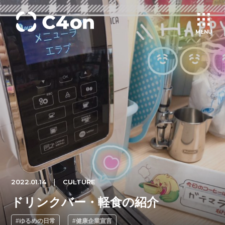
MENU
トップページ
理念
会社情報
事業紹介
2022.01.14
CULTURE
文化
ドリンクバー・軽食の紹介
#ゆるめの日常
#健康企業宣言