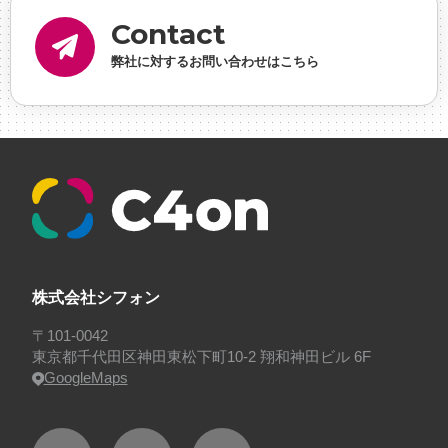
内定
#制作進行・ゲームPM
#制作進行・進行管
Contact
理・ゲームPM
#勉強会
#受託
#受託事業
#完全
弊社に対するお問い合わせはこちら
に理解した
#就活
#就活ちゃんねる
#年末年始
#採用
#採用向け
#新卒
#新卒採用
#歓迎会
#看板
#研修
#社員紹介
#社長
#社長インタビ
ュー
#福利厚生
#第3の賃上げ
#総務人事
#自社
プロジェクト・サービス
#行事
#選考
#面接
株式会社シフォン
〒101-0042
東京都千代田区神田東松下町10-2 翔和神田ビル 6F
GoogleMaps