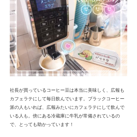
ォン国勢調査
#ソーシャルゲーム・ソシャゲ
#チケットレ
ストラン
#デザイナー
#プランナー
#プログラマー
#プ
ログラム愛
#ゆるめの日常
#中途採用
#事業内容
#事業
実績
#事業紹介
#仕事紹介
#企業理念
#企画
#休業
VIEW MORE
日
#会社行事
#会社説明会
#何もわからん
#健康企業宣
言
#健康優良法人
#入社式
#内定
#制作進行・ゲーム
PM
#制作進行・進行管理・ゲームPM
#勉強会
#受託
#
株式会社シフォン
受託事業
#完全に理解した
#就活
#就活ちゃんねる
#年
〒101-0047
社長が買っているコーヒー豆は本当に美味しく、広報も
末年始
#採用
#採用向け
#新卒
#新卒採用
#歓迎会
東京都千代田区内神田2-12-5 内山ビル 3F
カフェラテにして毎日飲んでいます。ブラックコーヒー
GoogleMaps
#看板
#研修
#社員紹介
#社長
#社長インタビュー
#
派の人もいれば、広報みたいにカフェラテにして飲んで
福利厚生
#第3の賃上げ
#総務人事
#自社プロジェクト・
いる人も。傍にある冷蔵庫に牛乳が常備されているの
サービス
#行事
#選考
#面接
で、とっても助かっています！