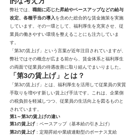
的な考え方
弊社では、
職能に応じた昇給やベースアップなどの給与
改定、各種手当の導入
を含めた総合的な賃金施策を実施
しています。その一環として、福利厚生を充実させ、従
業員の働きやすい環境を整えることにも注力していま
す。
「第3の賃上げ」という言葉が近年注目されていますが、
弊社ではその概念が広まる前から、賃金体系と福利厚生
の両面で従業員の待遇改善に取り組んでまいりました。
「第3の賃上げ」とは？
「第3の賃上げ」とは、福利厚生を活用して従業員の実質
手取りを増やす新しい賃上げ手法です。これは、企業側
の税負担を軽減しつつ、従業員の生活向上を図るものと
されています。
第1～第3の賃上げの違い
第1の賃上げ
：ベースアップ（基本給の引き上げ）
第2の賃上げ
：定期昇給や業績連動型のボーナス支給