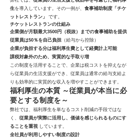
生
を導入しています。その一例が、
食事補助制度「チケ
ットレストラン」
です。
チケットレストランの仕組み
企業側が月額最大3500円（税抜）までの食事補助を提供
従業員は50％を自己負担
（給与から控除）
企業が負担する分は福利厚生費として経費計上可能
課税対象外のため、実質的な手取り増
この制度を活用することで、企業は税コストを抑えなが
ら従業員の生活支援ができ、従業員は通常の給与支給よ
りも効率的に実質的な収入を増やすことができます。
福利厚生の本質 ～従業員が本当に必
要とする制度を～
弊社では、福利厚生を単なるコスト削減の手段ではな
く、
従業員が実際に活用し、価値を感じられるものにす
ることを重視
しています。
全社員が利用しやすい制度の設計