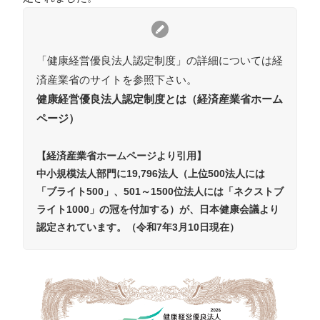
採用情報
お問い合わせ
「健康経営優良法人認定制度」の詳細については経
済産業省のサイトを参照下さい。
お知らせ
健康経営優良法人認定制度とは（経済産業省ホーム
ページ）
【経済産業省ホームページより引用】
中小規模法人部門に19,796法人（上位500法人には
# TAGs
ハッシュタグ
「ブライト500」、501～1500位法人には「ネクストブ
ライト1000」の冠を付加する）が、日本健康会議より
#22卒
#23卒
#24卒
#24卒・就活
#25卒
#26卒
認定されています。（令和7年3月10日現在）
#27卒
#28卒
#2D・3Dデザイナー
#M2
#M2神甲天翔
伝
#あいさつ
#アンケート
#お知らせ
#お祝い
#ゲー
ムドライブ就活ちゃんねる
#ゲーム会社
#ゲーム開発
#
シフォンの創業
#シフォンの想い
#シフォンめし
#シフ