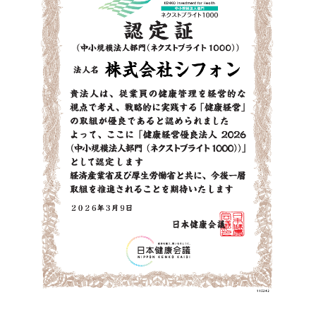
ォン国勢調査
#ソーシャルゲーム・ソシャゲ
#チケットレ
ストラン
#デザイナー
#プランナー
#プログラマー
#プ
ログラム愛
#ゆるめの日常
#中途採用
#事業内容
#事業
実績
#事業紹介
#仕事紹介
#企業理念
#企画
#休業
VIEW MORE
日
#会社行事
#会社説明会
#何もわからん
#健康企業宣
言
#健康優良法人
#入社式
#内定
#制作進行・ゲーム
PM
#制作進行・進行管理・ゲームPM
#勉強会
#受託
#
株式会社シフォン
受託事業
#完全に理解した
#就活
#就活ちゃんねる
#年
〒101-0047
末年始
#採用
#採用向け
#新卒
#新卒採用
#歓迎会
東京都千代田区内神田2-12-5 内山ビル 3F
GoogleMaps
#看板
#研修
#社員紹介
#社長
#社長インタビュー
#
福利厚生
#第3の賃上げ
#総務人事
#自社プロジェクト・
サービス
#行事
#選考
#面接