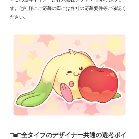
ォン国勢調査
#ソーシャルゲーム・ソシャゲ
#チケットレ
す。他社様にご応募の際には各社の応募要件等ご確認く
ださい。
ストラン
#デザイナー
#プランナー
#プログラマー
#プ
ログラム愛
#ゆるめの日常
#中途採用
#事業内容
#事業
実績
#事業紹介
#仕事紹介
#企業理念
#企画
#休業
VIEW MORE
日
#会社行事
#会社説明会
#何もわからん
#健康企業宣
言
#健康優良法人
#入社式
#内定
#制作進行・ゲーム
PM
#制作進行・進行管理・ゲームPM
#勉強会
#受託
#
株式会社シフォン
受託事業
#完全に理解した
#就活
#就活ちゃんねる
#年
〒101-0047
末年始
#採用
#採用向け
#新卒
#新卒採用
#歓迎会
東京都千代田区内神田2-12-5 内山ビル 3F
GoogleMaps
#看板
#研修
#社員紹介
#社長
#社長インタビュー
#
福利厚生
#第3の賃上げ
#総務人事
#自社プロジェクト・
サービス
#行事
#選考
#面接
□
■□全タイプのデザイナー共通の選考ポイ