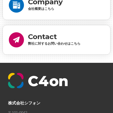
Company
事業実績
#事業紹介
#仕事紹介
#企業理念
#企
会社概要はこちら
画
#休業日
#会社行事
#会社説明会
#何もわか
らん
#健康企業宣言
#健康優良法人
#入社式
#
内定
#制作進行・ゲームPM
#制作進行・進行管
Contact
理・ゲームPM
#勉強会
#受託
#受託事業
#完全
弊社に対するお問い合わせはこちら
に理解した
#就活
#就活ちゃんねる
#年末年始
#採用
#採用向け
#新卒
#新卒採用
#歓迎会
#看板
#研修
#社員紹介
#社長
#社長インタビ
ュー
#福利厚生
#第3の賃上げ
#総務人事
#自社
プロジェクト・サービス
#行事
#選考
#面接
株式会社シフォン
〒101-0042