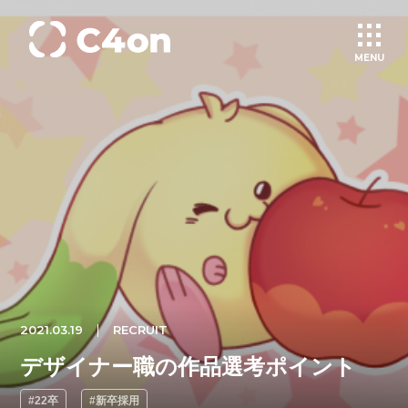
MENU
トップページ
理念
会社情報
事業紹介
2021.03.19
RECRUIT
文化
デザイナー職の作品選考ポイント
#22卒
#新卒採用