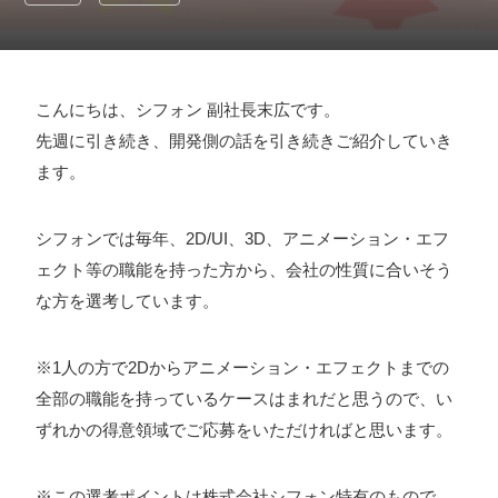
採用情報
お問い合わせ
こんにちは、シフォン 副社長末広です。
先週に引き続き、開発側の話を引き続きご紹介していき
お知らせ
ます。
シフォンでは毎年、2D/UI、3D、アニメーション・エフ
ェクト等の職能を持った方から、会社の性質に合いそう
# TAGs
ハッシュタグ
な方を選考しています。
#22卒
#23卒
#24卒
#24卒・就活
#25卒
#26卒
※1人の方で2Dからアニメーション・エフェクトまでの
#27卒
#28卒
#2D・3Dデザイナー
#M2
#M2神甲天翔
全部の職能を持っているケースはまれだと思うので、い
伝
#あいさつ
#アンケート
#お知らせ
#お祝い
#ゲー
ずれかの得意領域でご応募をいただければと思います。
ムドライブ就活ちゃんねる
#ゲーム会社
#ゲーム開発
#
シフォンの創業
#シフォンの想い
#シフォンめし
#シフ
※この選考ポイントは株式会社シフォン特有のもので