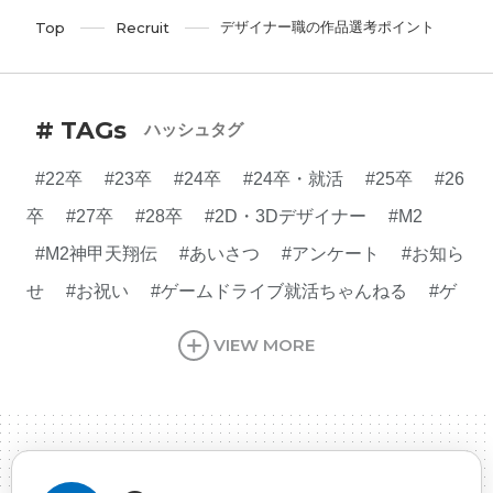
デザイナー職の作品選考ポイント
Top
Recruit
# TAGs
ハッシュタグ
#22卒
#23卒
#24卒
#24卒・就活
#25卒
#26
卒
#27卒
#28卒
#2D・3Dデザイナー
#M2
#M2神甲天翔伝
#あいさつ
#アンケート
#お知ら
せ
#お祝い
#ゲームドライブ就活ちゃんねる
#ゲ
ーム会社
#ゲーム開発
#シフォンの創業
#シフォ
VIEW MORE
ンの想い
#シフォンめし
#シフォン国勢調査
#ソ
ーシャルゲーム・ソシャゲ
#チケットレストラン
#
デザイナー
#プランナー
#プログラマー
#プログ
ラム愛
#ゆるめの日常
#中途採用
#事業内容
#