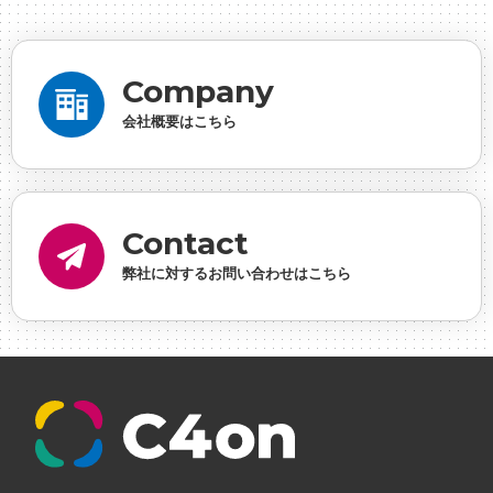
デザイナー
#プランナー
#プログラマー
#プログ
ラム愛
#ゆるめの日常
#中途採用
#事業内容
#
Company
事業実績
#事業紹介
#仕事紹介
#企業理念
#企
会社概要はこちら
画
#休業日
#会社行事
#会社説明会
#何もわか
らん
#健康企業宣言
#健康優良法人
#入社式
#
内定
#制作進行・ゲームPM
#制作進行・進行管
Contact
理・ゲームPM
#勉強会
#受託
#受託事業
#完全
弊社に対するお問い合わせはこちら
に理解した
#就活
#就活ちゃんねる
#年末年始
#採用
#採用向け
#新卒
#新卒採用
#歓迎会
#看板
#研修
#社員紹介
#社長
#社長インタビ
ュー
#福利厚生
#第3の賃上げ
#総務人事
#自社
プロジェクト・サービス
#行事
#選考
#面接