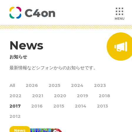
MENU
News
トップページ
お知らせ
理念
最新情報などシフォンからのお知らせです。
会社情報
All
2026
2025
2024
2023
2022
2021
2020
2019
2018
事業紹介
2017
2016
2015
2014
2013
文化
2012
News