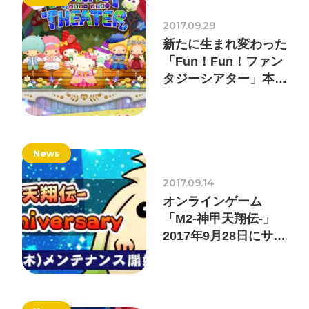
採用情報
2017.09.29
新たに生まれ変わった
お問い合わせ
「Fun！Fun！ファン
タジーシアター」本日
お知らせ
9月29日に正式サービ
ス開始！
News
# TAGs
ハッシュタグ
2017.09.14
オンラインゲーム
#22卒
#23卒
#24卒
#24卒・就活
#25卒
#26卒
「M2-神甲天翔伝-」
#27卒
#28卒
#2D・3Dデザイナー
#M2
#M2神甲天翔
2017年9月28日にサー
ビス5周年！記念イベ
伝
#あいさつ
#アンケート
#お知らせ
#お祝い
#ゲー
ントを開催！
ムドライブ就活ちゃんねる
#ゲーム会社
#ゲーム開発
#
シフォンの創業
#シフォンの想い
#シフォンめし
#シフ