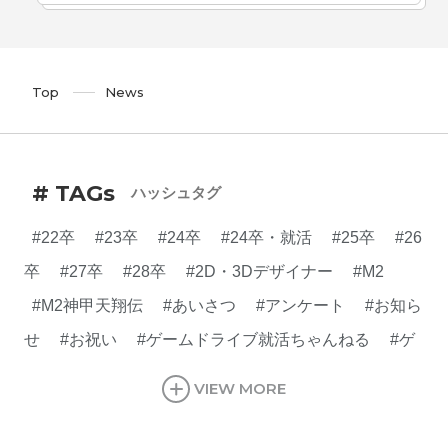
Top
News
# TAGs
ハッシュタグ
#22卒
#23卒
#24卒
#24卒・就活
#25卒
#26
卒
#27卒
#28卒
#2D・3Dデザイナー
#M2
#M2神甲天翔伝
#あいさつ
#アンケート
#お知ら
せ
#お祝い
#ゲームドライブ就活ちゃんねる
#ゲ
ーム会社
#ゲーム開発
#シフォンの創業
#シフォ
VIEW MORE
ンの想い
#シフォンめし
#シフォン国勢調査
#ソ
ーシャルゲーム・ソシャゲ
#チケットレストラン
#