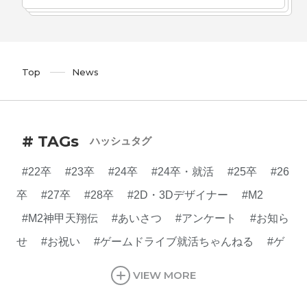
Top
News
# TAGs
ハッシュタグ
#22卒
#23卒
#24卒
#24卒・就活
#25卒
#26
卒
#27卒
#28卒
#2D・3Dデザイナー
#M2
#M2神甲天翔伝
#あいさつ
#アンケート
#お知ら
せ
#お祝い
#ゲームドライブ就活ちゃんねる
#ゲ
ーム会社
#ゲーム開発
#シフォンの創業
#シフォ
VIEW MORE
ンの想い
#シフォンめし
#シフォン国勢調査
#ソ