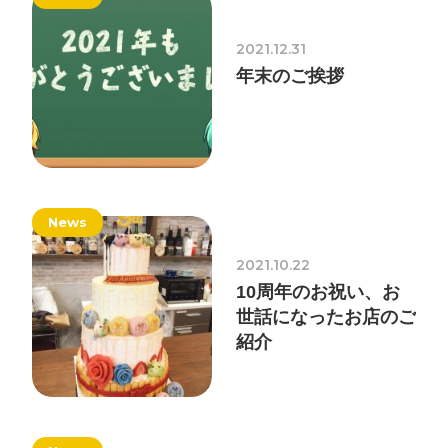
採用情報
2021.12.31
お問い合わせ
年末のご挨拶
お知らせ
News
# TAGs
ハッシュタグ
2021.10.22
10周年のお祝い、お
#22卒
#23卒
#24卒
#24卒・就活
#25卒
#26卒
世話になったお店のご
#27卒
#28卒
#2D・3Dデザイナー
#M2
#M2神甲天翔
紹介
伝
#あいさつ
#アンケート
#お知らせ
#お祝い
#ゲー
ムドライブ就活ちゃんねる
#ゲーム会社
#ゲーム開発
#
シフォンの創業
#シフォンの想い
#シフォンめし
#シフ