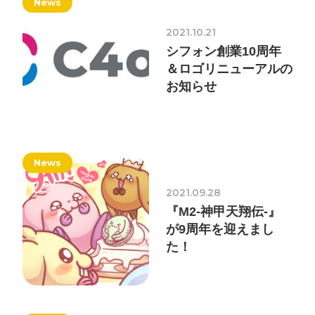
News
ォン国勢調査
#ソーシャルゲーム・ソシャゲ
#チケットレ
2021.10.21
ストラン
#デザイナー
#プランナー
#プログラマー
#プ
シフォン創業10周年
ログラム愛
#ゆるめの日常
#中途採用
#事業内容
#事業
＆ロゴリニューアルの
お知らせ
実績
#事業紹介
#仕事紹介
#企業理念
#企画
#休業
VIEW MORE
日
#会社行事
#会社説明会
#何もわからん
#健康企業宣
言
#健康優良法人
#入社式
#内定
#制作進行・ゲーム
PM
#制作進行・進行管理・ゲームPM
#勉強会
#受託
#
News
株式会社シフォン
受託事業
#完全に理解した
#就活
#就活ちゃんねる
#年
2021.09.28
〒101-0047
末年始
#採用
#採用向け
#新卒
#新卒採用
#歓迎会
『M2-神甲天翔伝-』
東京都千代田区内神田2-12-5 内山ビル 3F
が9周年を迎えまし
GoogleMaps
#看板
#研修
#社員紹介
#社長
#社長インタビュー
#
た！
福利厚生
#第3の賃上げ
#総務人事
#自社プロジェクト・
サービス
#行事
#選考
#面接