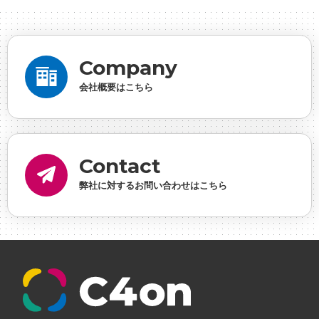
ーシャルゲーム・ソシャゲ
#チケットレストラン
#
デザイナー
#プランナー
#プログラマー
#プログ
ラム愛
#ゆるめの日常
#中途採用
#事業内容
#
Company
事業実績
#事業紹介
#仕事紹介
#企業理念
#企
会社概要はこちら
画
#休業日
#会社行事
#会社説明会
#何もわか
らん
#健康企業宣言
#健康優良法人
#入社式
#
内定
#制作進行・ゲームPM
#制作進行・進行管
Contact
理・ゲームPM
#勉強会
#受託
#受託事業
#完全
弊社に対するお問い合わせはこちら
に理解した
#就活
#就活ちゃんねる
#年末年始
#採用
#採用向け
#新卒
#新卒採用
#歓迎会
#看板
#研修
#社員紹介
#社長
#社長インタビ
ュー
#福利厚生
#第3の賃上げ
#総務人事
#自社
プロジェクト・サービス
#行事
#選考
#面接