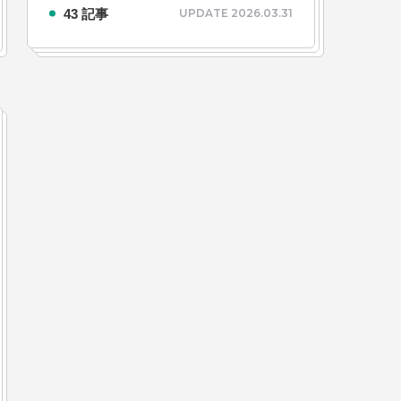
43 記事
UPDATE 2026.03.31
#24卒・就活
#25卒
#26卒
#27卒
#28卒
2
#M2神甲天翔伝
#あいさつ
#アンケート
ゲームドライブ就活ちゃんねる
#ゲーム会社
#
創業
#シフォンの想い
#シフォンめし
#シフ
ルゲーム・ソシャゲ
#チケットレストラン
#デ
#プログラマー
#プログラム愛
#ゆるめの日
容
#事業実績
#事業紹介
#仕事紹介
#企業
#会社行事
#会社説明会
#何もわからん
#健
人
#入社式
#内定
#制作進行・ゲームPM
VIEW MORE
ームPM
#勉強会
#受託
#受託事業
#完全
活ちゃんねる
#年末年始
#採用
#採用向け