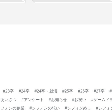
#新卒
#新卒採用
#歓
長インタビュー
#福利厚
クト・サービス
#行事
#23卒
#24卒
#24卒・就活
#25卒
#26卒
#27卒
#あいさつ
#アンケート
#お知らせ
#お祝い
#ゲームド
シフォンの創業
#シフォンの想い
#シフォンめし
#シフォ