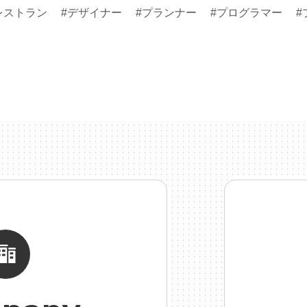
レストラン
#デザイナー
#プランナー
#プログラマー
#
#事業実績
#事業紹介
#仕事紹介
#企業理念
#企画
#健康企業宣言
#健康優良法人
#入社式
#内定
#制作進
勉強会
#受託
#受託事業
#完全に理解した
#就活
#
#新卒採用
#歓迎会
#看板
#研修
#社員紹介
#社長
総務人事
#自社プロジェクト・サービス
#行事
#選考
#