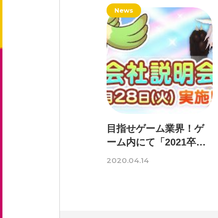
News
新卒採用 募集要項
中途採用 募集要項
エントリーフォーム
お問い合わせ
目指せゲーム業界！ゲ
ーム内にて「2021卒向
お知らせ
けオンライン会社説明
2020.04.14
会」開催