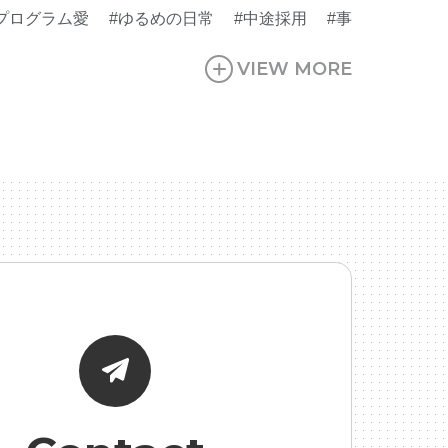
プログラム愛
#ゆるめの日常
#中途採用
#事
#休業日
#会社行事
#会社説明会
#何もわか
VIEW MORE
行・ゲームPM
#制作進行・進行管理・ゲーム
就活ちゃんねる
#年末年始
#採用
#採用向け
#社長インタビュー
#福利厚生
#第3の賃上
面接