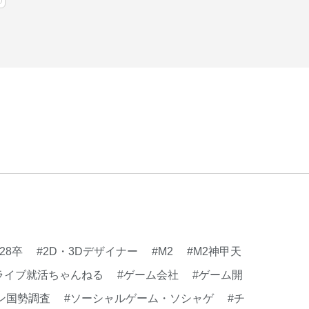
迎会
#看板
#研修
#社員紹介
#社長
#社
生
#第3の賃上げ
#総務人事
#自社プロジェ
#選考
#面接
#28卒
#2D・3Dデザイナー
#M2
#M2神甲天
ライブ就活ちゃんねる
#ゲーム会社
#ゲーム開
ン国勢調査
#ソーシャルゲーム・ソシャゲ
#チ