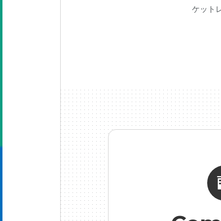
ケット
業内容
らん
PM
#
#新卒
げ
#