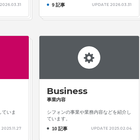
# TAGs
9 記事
2026.03.31
UPDATE 2026.03.31
ハッシュタグ
#22卒
#23卒
#24卒
#2D・3Dデザイナー
#M
#お知らせ
#お祝い
#
ゲーム開発
#シフォンの
ォン国勢調査
#ソーシャ
ザイナー
#プランナー
Business
常
#中途採用
#事業内
事業内容
理念
#企画
#休業日
康企業宣言
#健康優良法
していま
シフォンの事業や業務内容などを紹介し
ています。
#制作進行・進行管理・ゲ
10 記事
2025.11.27
UPDATE 2025.02.04
に理解した
#就活
#就