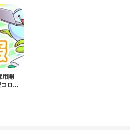
採用開
型コロナ
対応