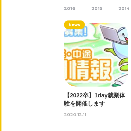
会社概要
2016
2015
2014
役員紹介
News
事業紹介
事業内容
文化
【2022卒】1day就業体
験を開催します
健康企業宣言
2020.12.11
採用情報