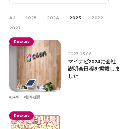
採用情報
All
2025
2024
2023
2022
お問い合わせ
2021
お知らせ
Recruit
2023.03.06
マイナビ2024に会社
説明会日程を掲載しま
# TAGs
ハッシュタグ
した
#22卒
#23卒
#24卒
#24卒・就活
#25卒
#26卒
#27卒
#28卒
#2D・3Dデザイナー
#M2
#M2神甲天翔
#24卒
#新卒採用
伝
#あいさつ
#アンケート
#お知らせ
#お祝い
#ゲー
Recruit
ムドライブ就活ちゃんねる
#ゲーム会社
#ゲーム開発
#
シフォンの創業
#シフォンの想い
#シフォンめし
#シフ