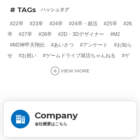
# TAGs
ハッシュタグ
#22卒
#23卒
#24卒
#24卒・就活
#25卒
#26
卒
#27卒
#28卒
#2D・3Dデザイナー
#M2
#M2神甲天翔伝
#あいさつ
#アンケート
#お知ら
せ
#お祝い
#ゲームドライブ就活ちゃんねる
#ゲ
ーム会社
#ゲーム開発
#シフォンの創業
#シフォ
VIEW MORE
ンの想い
#シフォンめし
#シフォン国勢調査
#ソ
ーシャルゲーム・ソシャゲ
#チケットレストラン
#
デザイナー
#プランナー
#プログラマー
#プログ
ラム愛
#ゆるめの日常
#中途採用
#事業内容
#
Company
事業実績
#事業紹介
#仕事紹介
#企業理念
#企
会社概要はこちら
画
#休業日
#会社行事
#会社説明会
#何もわか