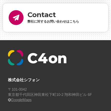
らん
#健康企業宣言
#健康優良法人
#入社式
#
内定
#制作進行・ゲームPM
#制作進行・進行管
Contact
理・ゲームPM
#勉強会
#受託
#受託事業
#完全
弊社に対するお問い合わせはこちら
に理解した
#就活
#就活ちゃんねる
#年末年始
#採用
#採用向け
#新卒
#新卒採用
#歓迎会
#看板
#研修
#社員紹介
#社長
#社長インタビ
ュー
#福利厚生
#第3の賃上げ
#総務人事
#自社
プロジェクト・サービス
#行事
#選考
#面接
株式会社シフォン
〒101-0042
東京都千代田区神田東松下町10-2 翔和神田ビル 6F
GoogleMaps