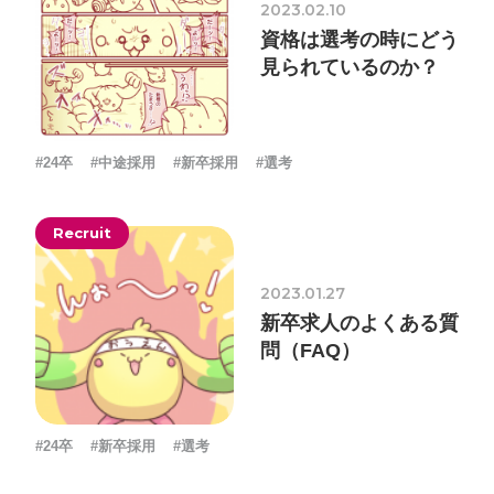
2023.02.10
ォン国勢調査
#ソーシャルゲーム・ソシャゲ
#チケットレ
資格は選考の時にどう
ストラン
#デザイナー
#プランナー
#プログラマー
#プ
見られているのか？
ログラム愛
#ゆるめの日常
#中途採用
#事業内容
#事業
実績
#事業紹介
#仕事紹介
#企業理念
#企画
#休業
VIEW MORE
#24卒
#中途採用
#新卒採用
#選考
日
#会社行事
#会社説明会
#何もわからん
#健康企業宣
言
#健康優良法人
#入社式
#内定
#制作進行・ゲーム
Recruit
PM
#制作進行・進行管理・ゲームPM
#勉強会
#受託
#
株式会社シフォン
受託事業
#完全に理解した
#就活
#就活ちゃんねる
#年
2023.01.27
〒101-0047
新卒求人のよくある質
末年始
#採用
#採用向け
#新卒
#新卒採用
#歓迎会
東京都千代田区内神田2-12-5 内山ビル 3F
問（FAQ）
GoogleMaps
#看板
#研修
#社員紹介
#社長
#社長インタビュー
#
福利厚生
#第3の賃上げ
#総務人事
#自社プロジェクト・
サービス
#行事
#選考
#面接
#24卒
#新卒採用
#選考