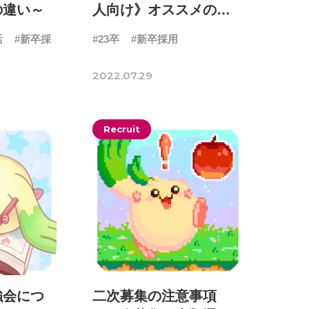
の違い～
人向け》オススメの動
画特集②
活
#新卒採
#23卒
#新卒採用
2022.07.29
Recruit
強会につ
二次募集の注意事項