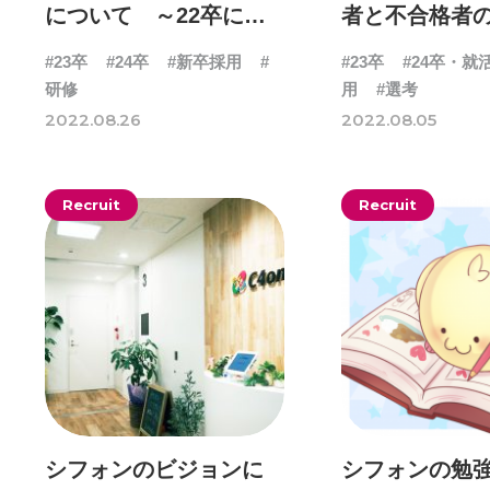
について ～22卒にア
者と不合格者
ンケートをとりまし
#23卒
#24卒
#新卒採用
#
#23卒
#24卒・就
た！～
研修
用
#選考
2022.08.26
2022.08.05
Recruit
Recruit
シフォンのビジョンに
シフォンの勉