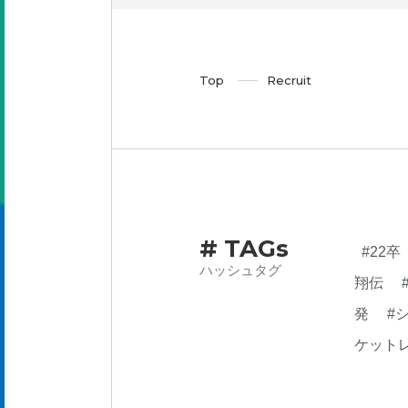
Top
Recruit
# TAGs
#22卒
ハッシュタグ
翔伝
発
#
ケット
業内容
らん