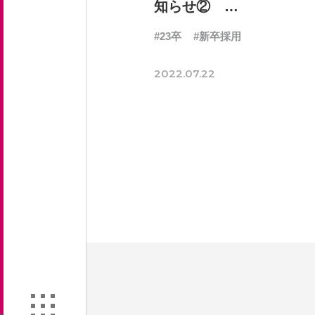
知らせ②
【8/31（水）19:00必
#23卒
#新卒採用
着】
2022.07.22