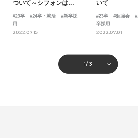
ついて～シフォンは
いて
「獣医」？～
#23卒
#24卒・就活
#新卒採
#23卒
#勉強会
用
卒採用
2022.07.15
2022.07.01
1
/ 3
# TAGs
ハッシュタグ
#22卒
#23卒
#24卒
#2D・3Dデザイナー
#M
#お知らせ
#お祝い
#
ゲーム開発
#シフォンの