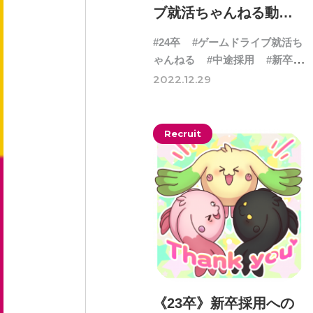
ブ就活ちゃんねる動画
特集
#24卒
#ゲームドライブ就活ち
新卒採用 募集要項
ゃんねる
#中途採用
#新卒採
中途採用 募集要項
用
#自社プロジェクト・サー
2022.12.29
エントリーフォーム
ビス
#選考
Recruit
お問い合わせ
お知らせ
《23卒》新卒採用への