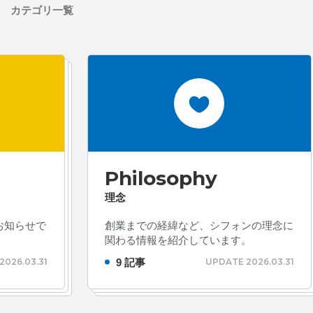
カテゴリ一覧
ォン国勢調査
#ソーシャ
ザイナー
#プランナー
常
#中途採用
#事業内
理念
#企画
#休業日
康企業宣言
#健康優良法
#制作進行・進行管理・ゲ
に理解した
#就活
#就
Philosophy
#新卒
#新卒採用
#歓
理念
長インタビュー
#福利厚
お知らせで
創業までの経緯など、シフォンの理念に
クト・サービス
#行事
関わる情報を紹介しています。
9 記事
2026.03.31
UPDATE 2026.03.31