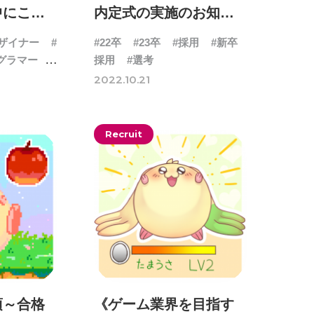
中にこれ
内定式の実施のお知ら
かった集
せ
デザイナー
#
#22卒
#23卒
#採用
#新卒
グラマー
#
採用
#選考
作進行・ゲ
2022.10.21
理解した
#
Recruit
項～合格
《ゲーム業界を目指す