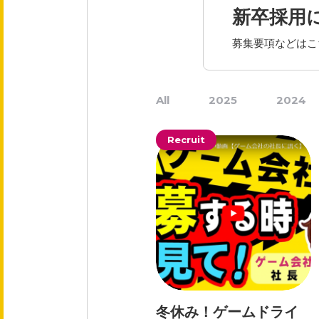
会社概要
新卒採用
役員紹介
募集要項などはこ
事業紹介
All
2025
2024
事業内容
Recruit
文化
健康企業宣言
冬休み！ゲームドライ
採用情報