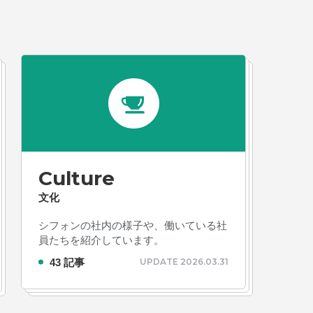
ルゲーム・ソシャゲ
#チケットレストラン
#デ
#プログラマー
#プログラム愛
#ゆるめの日
容
#事業実績
#事業紹介
#仕事紹介
#企業
#会社行事
#会社説明会
#何もわからん
#健
人
#入社式
#内定
#制作進行・ゲームPM
VIEW MORE
ームPM
#勉強会
#受託
#受託事業
#完全
活ちゃんねる
#年末年始
#採用
#採用向け
Culture
迎会
#看板
#研修
#社員紹介
#社長
#社
文化
生
#第3の賃上げ
#総務人事
#自社プロジェ
シフォンの社内の様子や、働いている社
#選考
#面接
員たちを紹介しています。
43 記事
UPDATE 2026.03.31