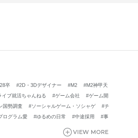
#28卒
#2D・3Dデザイナー
#M2
#M2神甲天
ライブ就活ちゃんねる
#ゲーム会社
#ゲーム開
ン国勢調査
#ソーシャルゲーム・ソシャゲ
#チ
プログラム愛
#ゆるめの日常
#中途採用
#事
#休業日
#会社行事
#会社説明会
#何もわか
VIEW MORE
行・ゲームPM
#制作進行・進行管理・ゲーム