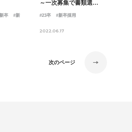
～一次募集で書類選考
合格と不合格の違い～
#新卒
#新
#23卒
#新卒採用
2022.06.17
次のページ
#24卒・就活
#25卒
#26卒
#27卒
#28卒
2
#M2神甲天翔伝
#あいさつ
#アンケート
ゲームドライブ就活ちゃんねる
#ゲーム会社
#
創業
#シフォンの想い
#シフォンめし
#シフ