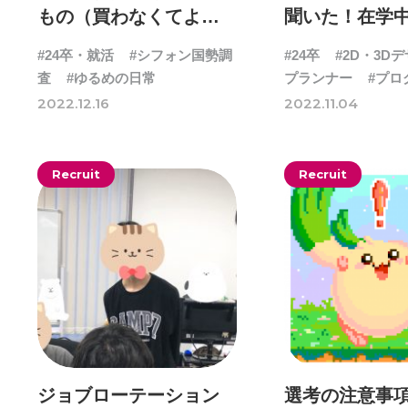
もの（買わなくてよか
聞いた！在学
ったもの）
やっとけばよ
#24卒・就活
#シフォン国勢調
#24卒
#2D・3D
査
#ゆるめの日常
プランナー
#プロ
何もわからん
#制
2022.12.16
2022.11.04
ームPM
#完全に
新卒採用
Recruit
Recruit
ジョブローテーション
選考の注意事