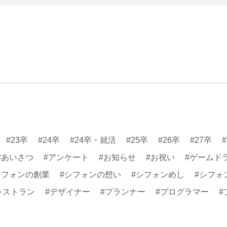
#23卒
#24卒
#24卒・就活
#25卒
#26卒
#27卒
#あいさつ
#アンケート
#お知らせ
#お祝い
#ゲームド
シフォンの創業
#シフォンの想い
#シフォンめし
#シフォ
レストラン
#デザイナー
#プランナー
#プログラマー
#
#事業実績
#事業紹介
#仕事紹介
#企業理念
#企画
#健康企業宣言
#健康優良法人
#入社式
#内定
#制作進