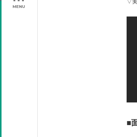
▽
MENU
■