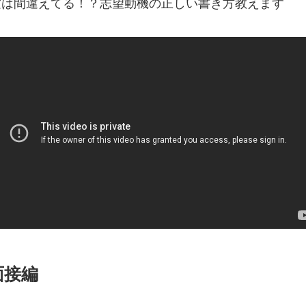
実は間違えてる！？志望動機の正しい書き方教えます
ォン国勢調査
#ソーシャ
ザイナー
#プランナー
常
#中途採用
#事業内
理念
#企画
#休業日
康企業宣言
#健康優良法
#制作進行・進行管理・ゲ
に理解した
#就活
#就
#新卒
#新卒採用
#歓
長インタビュー
#福利厚
クト・サービス
#行事
面接編