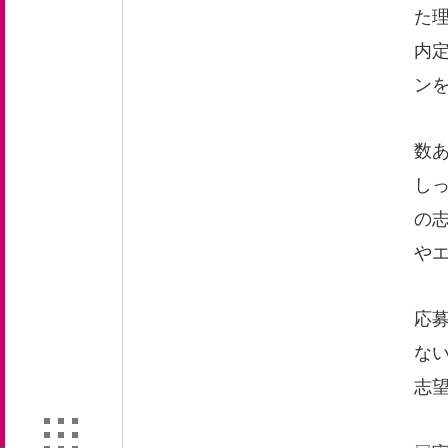
た
内
ン
数
し
の
や
応
な
志