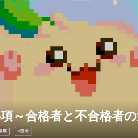
事項～合格者と不合格者の
採用
#選考