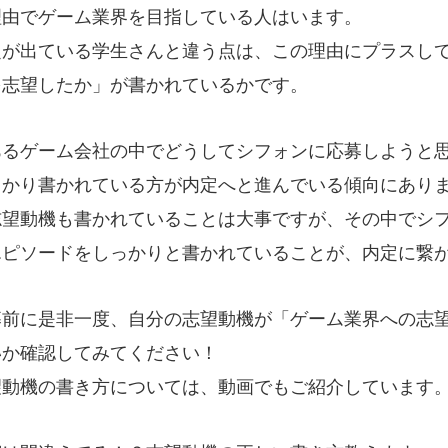
理由でゲーム業界を目指している人はいます。
定が出ている学生さんと違う点は、この理由にプラスし
を志望したか」が書かれているかです。
あるゲーム会社の中でどうしてシフォンに応募しようと
っかり書かれている方が内定へと進んでいる傾向にあり
志望動機も書かれていることは大事ですが、その中でシ
エピソードをしっかりと書かれていることが、内定に繋
# TAGs
ハッシュタグ
募前に是非一度、自分の志望動機が「ゲーム業界への志
#22卒
#23卒
#24卒
いか確認してみてください！
#2D・3Dデザイナー
#M
望動機の書き方については、動画でもご紹介しています
#お知らせ
#お祝い
#
ゲーム開発
#シフォンの