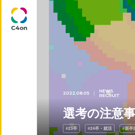
トップページ
理念
代表メッセージ
NEWS
2022.08.05
RECRUIT
選考の注意
会社情報
#23卒
#24卒・就活
#新卒