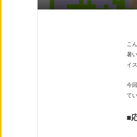
会社概要
役員紹介
事業紹介
こ
暑
事業内容
イ
文化
今回
て
健康企業宣言
■
採用情報