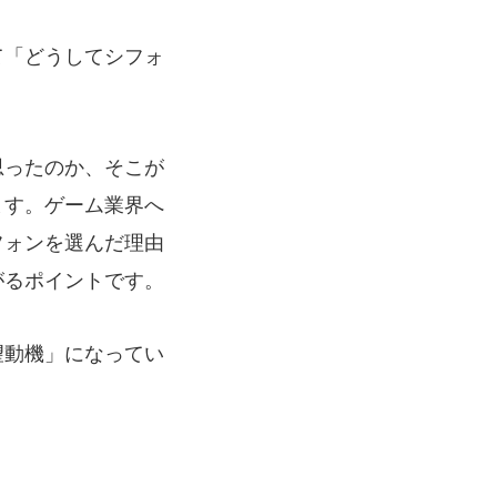
て「どうしてシフォ
思ったのか、そこが
ます。ゲーム業界へ
フォンを選んだ理由
がるポイントです。
望動機」になってい
#24卒・就活
#25卒
#26卒
#27卒
#28卒
2
#M2神甲天翔伝
#あいさつ
#アンケート
。
ゲームドライブ就活ちゃんねる
#ゲーム会社
#
創業
#シフォンの想い
#シフォンめし
#シフ