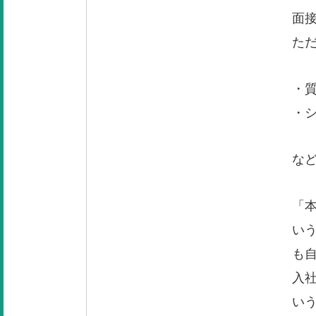
面
た
・
・
な
「
い
も
入
い