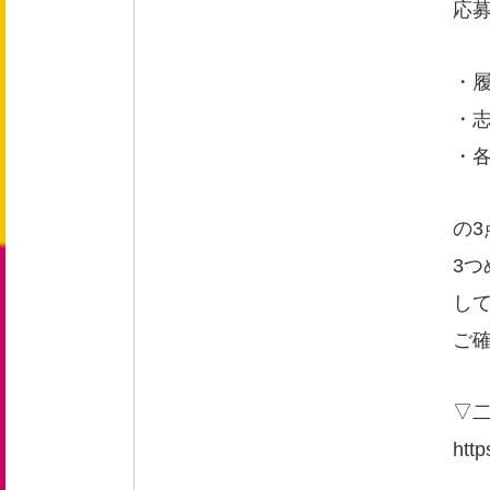
応
新卒採用 募集要項
・
中途採用 募集要項
・
エントリーフォーム
・
の3
お問い合わせ
3
し
お知らせ
ご
▽
http