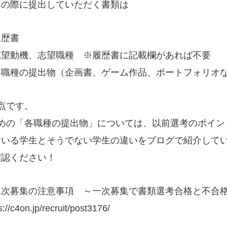
募の際に提出していただく書類は
履歴書
志望動機、志望職種 ※履歴書に記載欄があれば不要
各職種の提出物（企画書、ゲーム作品、ポートフォリオ
点です。
つめの「各職種の提出物」については、以前選考のポイン
ている学生とそうでない学生の違いをブログで紹介して
確認ください！
二次募集の注意事項 ～一次募集で書類選考合格と不合
s://c4on.jp/recruit/post3176/