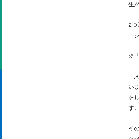
生
2
「
※
「
い
を
す
そ