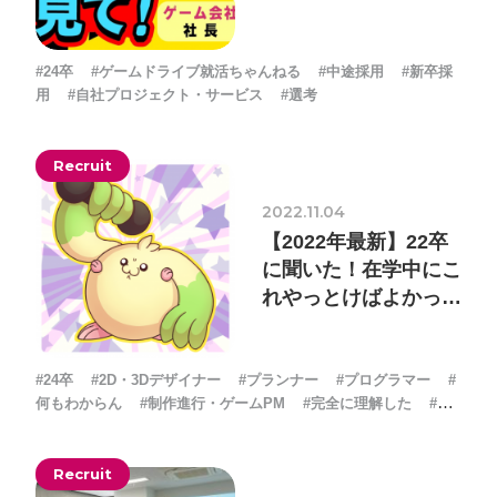
#24卒
#ゲームドライブ就活ちゃんねる
#中途採用
#新卒採
用
#自社プロジェクト・サービス
#選考
Recruit
2022.11.04
【2022年最新】22卒
に聞いた！在学中にこ
れやっとけばよかった
集
#24卒
#2D・3Dデザイナー
#プランナー
#プログラマー
#
何もわからん
#制作進行・ゲームPM
#完全に理解した
#新
卒採用
Recruit