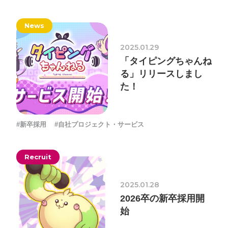
採用情報
News
お問い合わせ
2025.01.29
「タイピングちゃんね
お知らせ
る」リリースしまし
た！
#新卒採用
#自社プロジェクト・サービス
# TAGs
ハッシュタグ
#22卒
#23卒
#24卒
#24卒・就活
#25卒
#26卒
Recruit
#27卒
#28卒
#2D・3Dデザイナー
#M2
#M2神甲天翔
2025.01.28
伝
#あいさつ
#アンケート
#お知らせ
#お祝い
#ゲー
2026卒の新卒採用開
ムドライブ就活ちゃんねる
#ゲーム会社
#ゲーム開発
#
始
シフォンの創業
#シフォンの想い
#シフォンめし
#シフ