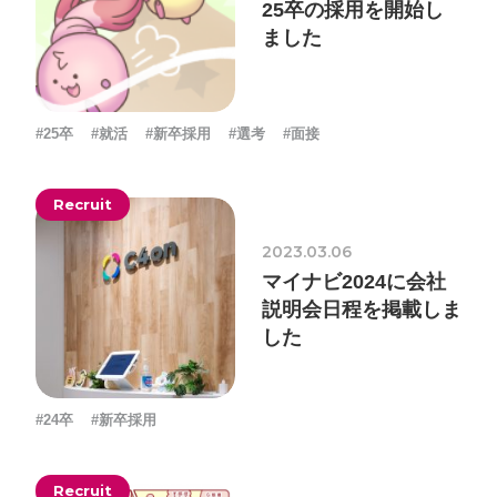
25卒の採用を開始し
ました
プライバシーポリシー
ソーシャルメディアガイドライン
#25卒
#就活
#新卒採用
#選考
#面接
Recruit
2023.03.06
マイナビ2024に会社
説明会日程を掲載しま
した
#24卒
#新卒採用
Recruit