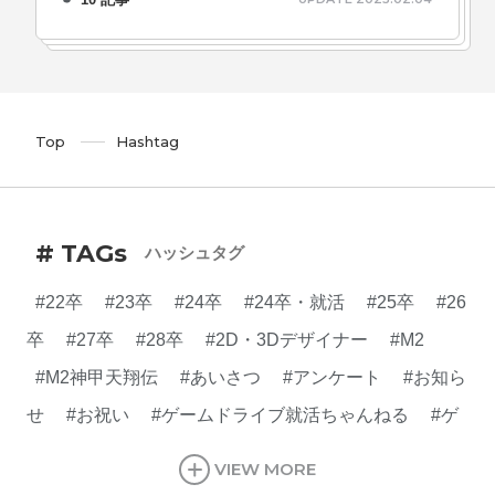
Top
Hashtag
# TAGs
ハッシュタグ
#22卒
#23卒
#24卒
#24卒・就活
#25卒
#26
卒
#27卒
#28卒
#2D・3Dデザイナー
#M2
#M2神甲天翔伝
#あいさつ
#アンケート
#お知ら
せ
#お祝い
#ゲームドライブ就活ちゃんねる
#ゲ
ーム会社
#ゲーム開発
#シフォンの創業
#シフォ
VIEW MORE
ンの想い
#シフォンめし
#シフォン国勢調査
#ソ