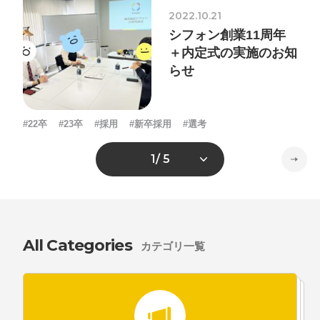
2022.10.21
シフォン創業11周年
＋内定式の実施のお知
らせ
#22卒
#23卒
#採用
#新卒採用
#選考
1
/ 5
All Categories
カテゴリ一覧