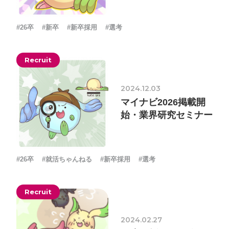
ォン国勢調査
#ソーシャルゲーム・ソシャゲ
#チケットレ
#26卒
#新卒
#新卒採用
#選考
ストラン
#デザイナー
#プランナー
#プログラマー
#プ
ログラム愛
#ゆるめの日常
#中途採用
#事業内容
#事業
Recruit
実績
#事業紹介
#仕事紹介
#企業理念
#企画
#休業
VIEW MORE
日
#会社行事
#会社説明会
#何もわからん
#健康企業宣
2024.12.03
言
#健康優良法人
#入社式
#内定
#制作進行・ゲーム
マイナビ2026掲載開
始・業界研究セミナー
PM
#制作進行・進行管理・ゲームPM
#勉強会
#受託
#
株式会社シフォン
受託事業
#完全に理解した
#就活
#就活ちゃんねる
#年
〒101-0047
末年始
#採用
#採用向け
#新卒
#新卒採用
#歓迎会
東京都千代田区内神田2-12-5 内山ビル 3F
#26卒
#就活ちゃんねる
#新卒採用
#選考
GoogleMaps
#看板
#研修
#社員紹介
#社長
#社長インタビュー
#
福利厚生
#第3の賃上げ
#総務人事
#自社プロジェクト・
Recruit
サービス
#行事
#選考
#面接
2024.02.27