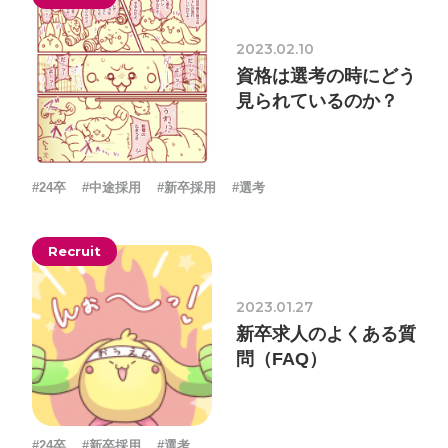
2023.02.10
資格は選考の時にどう
見られているのか？
#24卒
#中途採用
#新卒採用
#選考
Recruit
2023.01.27
新卒求人のよくある質
問（FAQ）
#24卒
#新卒採用
#選考