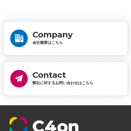
ーシャルゲーム・ソシャゲ
#チケットレストラン
#
デザイナー
#プランナー
#プログラマー
#プログ
ラム愛
#ゆるめの日常
#中途採用
#事業内容
#
Company
事業実績
#事業紹介
#仕事紹介
#企業理念
#企
会社概要はこちら
画
#休業日
#会社行事
#会社説明会
#何もわか
らん
#健康企業宣言
#健康優良法人
#入社式
#
内定
#制作進行・ゲームPM
#制作進行・進行管
Contact
理・ゲームPM
#勉強会
#受託
#受託事業
#完全
弊社に対するお問い合わせはこちら
に理解した
#就活
#就活ちゃんねる
#年末年始
#採用
#採用向け
#新卒
#新卒採用
#歓迎会
#看板
#研修
#社員紹介
#社長
#社長インタビ
ュー
#福利厚生
#第3の賃上げ
#総務人事
#自社
プロジェクト・サービス
#行事
#選考
#面接