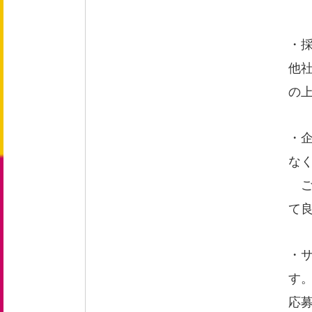
・
新卒採用 募集要項
他
中途採用 募集要項
エントリーフォーム
の
・
お問い合わせ
な
ご
て
お知らせ
・
す
応