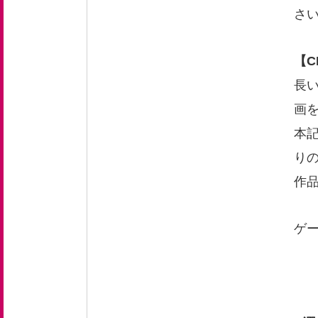
さ
【C
長い
画
本
り
作
ゲ