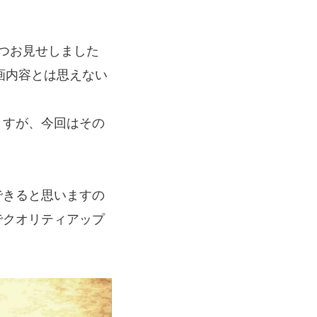
つお見せしました
画内容とは思えない
ますが、今回はその
できると思いますの
でクオリティアップ
#24卒・就活
#25卒
#26卒
#27卒
#28卒
2
#M2神甲天翔伝
#あいさつ
#アンケート
ゲームドライブ就活ちゃんねる
#ゲーム会社
#
創業
#シフォンの想い
#シフォンめし
#シフ