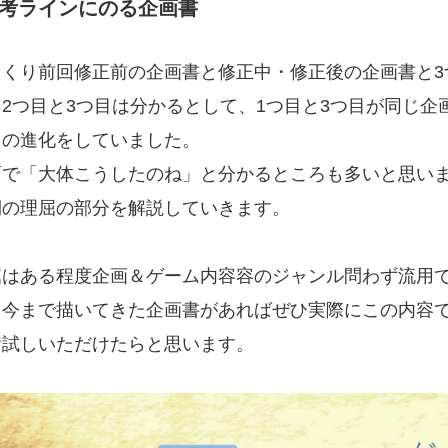
選考ラインにのる企画書
っくり前回修正前の企画書と修正中・修正後の企画書と3
2つ目と3つ目は分かるとして、1つ目と3つ目が同じ企
じの進化をしていました。
面で「大体こうしたのね」と分かるところも多いと思い
側の理屈の部分を解説していきます。
# TAGs
屈はある程度企画＆ゲーム内容容のジャンル問わず流用
ハッシュタグ
、今まで描いてきた企画書があればぜひ実際にこの内容
#22卒
#23卒
#24卒
お試しいただけたらと思います。
#2D・3Dデザイナー
#M
#お知らせ
#お祝い
#
ゲーム開発
#シフォンの