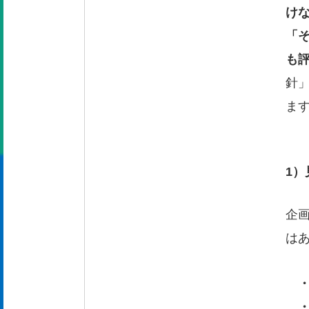
け
「
も
針
ま
1
企
は
・