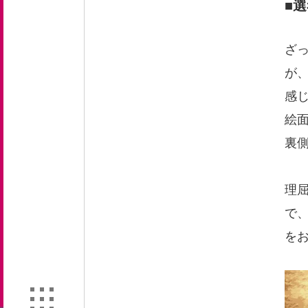
■
ざ
が、
感
絵
裏
理
で
を