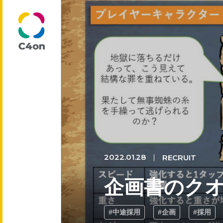
トップページ
理念
代表メッセージ
2022.01.28
RECRUIT
企画書のク
会社情報
#中途採用
#企画
#採用