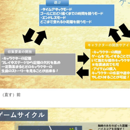
ォン国勢調査
#ソーシャ
ザイナー
#プランナー
常
#中途採用
#事業内
理念
#企画
#休業日
康企業宣言
#健康優良法
#制作進行・進行管理・ゲ
に理解した
#就活
#就
#新卒
#新卒採用
#歓
長インタビュー
#福利厚
用（直す）前
クト・サービス
#行事