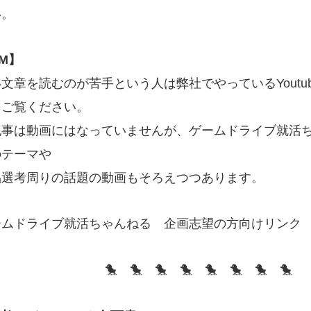
い。
M】
文章を読むのが苦手という人は弊社でやっているYoutu
をご覧ください。
記事は動画にはなっていませんが、ゲームドライブ就活
のテーマや
品選考周りの話題の動画もそろえつつあります。
ームドライブ就活ちゃんねる 企画志望の方向け
リンク
🐤 🐤 🐤 🐤 🐤 🐤 🐤 🐤