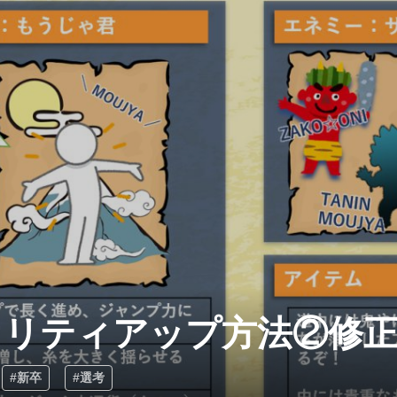
オリティアップ方法②修
#新卒
#選考