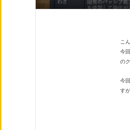
会社概要
役員紹介
事業紹介
こ
今
事業内容
の
文化
今
す
健康企業宣言
採用情報