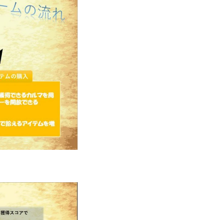
ルゲーム・ソシャゲ
#チケットレストラン
#デ
#プログラマー
#プログラム愛
#ゆるめの日
容
#事業実績
#事業紹介
#仕事紹介
#企業
#会社行事
#会社説明会
#何もわからん
#健
人
#入社式
#内定
#制作進行・ゲームPM
VIEW MORE
ームPM
#勉強会
#受託
#受託事業
#完全
活ちゃんねる
#年末年始
#採用
#採用向け
迎会
#看板
#研修
#社員紹介
#社長
#社
生
#第3の賃上げ
#総務人事
#自社プロジェ
#選考
#面接