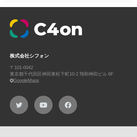
#看板
#研修
#社員紹介
#社長
#社長インタビ
ュー
#福利厚生
#第3の賃上げ
#総務人事
#自社
プロジェクト・サービス
#行事
#選考
#面接
株式会社シフォン
〒101-0042
東京都千代田区神田東松下町10-2 翔和神田ビル 6F
GoogleMaps