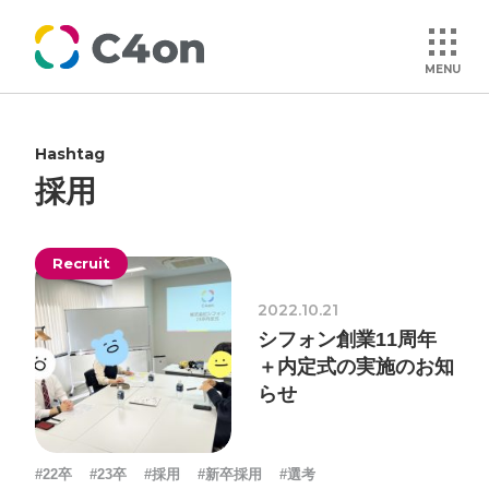
MENU
Hashtag
トップページ
採用
理念
Recruit
会社情報
2022.10.21
シフォン創業11周年
事業紹介
＋内定式の実施のお知
らせ
文化
#22卒
#23卒
#採用
#新卒採用
#選考