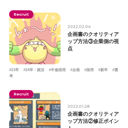
採用情報
Recruit
お問い合わせ
2022.02.04
企画書のクオリティア
お知らせ
ップ方法③企業側の視
点
#23卒
#24卒・就活
#中途採用
#企画
#採用
#新卒
#選
# TAGs
ハッシュタグ
考
#22卒
#23卒
#24卒
#24卒・就活
#25卒
#26卒
Recruit
#27卒
#28卒
#2D・3Dデザイナー
#M2
#M2神甲天翔
伝
#あいさつ
#アンケート
#お知らせ
#お祝い
#ゲー
2022.01.28
企画書のクオリティア
ムドライブ就活ちゃんねる
#ゲーム会社
#ゲーム開発
#
ップ方法②修正ポイン
シフォンの創業
#シフォンの想い
#シフォンめし
#シフ