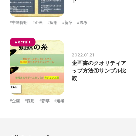
ト
ォン国勢調査
#ソーシャルゲーム・ソシャゲ
#チケットレ
ストラン
#デザイナー
#プランナー
#プログラマー
#プ
#中途採用
#企画
#採用
#新卒
#選考
ログラム愛
#ゆるめの日常
#中途採用
#事業内容
#事業
実績
#事業紹介
#仕事紹介
#企業理念
#企画
#休業
VIEW MORE
Recruit
日
#会社行事
#会社説明会
#何もわからん
#健康企業宣
2022.01.21
言
#健康優良法人
#入社式
#内定
#制作進行・ゲーム
企画書のクオリティア
PM
#制作進行・進行管理・ゲームPM
#勉強会
#受託
#
ップ方法①サンプル比
株式会社シフォン
較
受託事業
#完全に理解した
#就活
#就活ちゃんねる
#年
〒101-0047
末年始
#採用
#採用向け
#新卒
#新卒採用
#歓迎会
東京都千代田区内神田2-12-5 内山ビル 3F
GoogleMaps
#看板
#研修
#社員紹介
#社長
#社長インタビュー
#
#企画
#採用
#新卒
#選考
福利厚生
#第3の賃上げ
#総務人事
#自社プロジェクト・
サービス
#行事
#選考
#面接