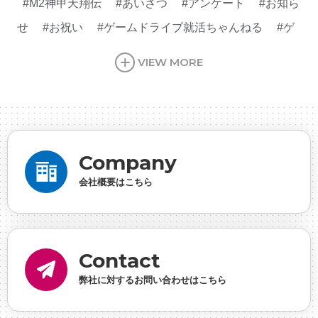
#M2神甲天翔伝
#あいさつ
#アンケート
#お知ら
せ
#お祝い
#ゲームドライブ就活ちゃんねる
#ゲ
ーム会社
#ゲーム開発
#シフォンの創業
#シフォ
VIEW MORE
ンの想い
#シフォンめし
#シフォン国勢調査
#ソ
ーシャルゲーム・ソシャゲ
#チケットレストラン
#
デザイナー
#プランナー
#プログラマー
#プログ
ラム愛
#ゆるめの日常
#中途採用
#事業内容
#
Company
事業実績
#事業紹介
#仕事紹介
#企業理念
#企
会社概要はこちら
画
#休業日
#会社行事
#会社説明会
#何もわか
らん
#健康企業宣言
#健康優良法人
#入社式
#
内定
#制作進行・ゲームPM
#制作進行・進行管
Contact
理・ゲームPM
#勉強会
#受託
#受託事業
#完全
弊社に対するお問い合わせはこちら
に理解した
#就活
#就活ちゃんねる
#年末年始
#採用
#採用向け
#新卒
#新卒採用
#歓迎会