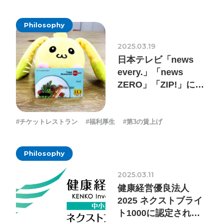
採用情報
Philosophy
お問い合わせ
2025.03.19
日本テレビ「news
お知らせ
every.」「news
ZERO」「ZIP!」にて
弊社の福利厚生が紹介
されました
#チケットレストラン
#福利厚生
#第3の賃上げ
# TAGs
ハッシュタグ
#22卒
#23卒
#24卒
#24卒・就活
#25卒
#26卒
Philosophy
#27卒
#28卒
#2D・3Dデザイナー
#M2
#M2神甲天翔
2025.03.11
伝
#あいさつ
#アンケート
#お知らせ
#お祝い
#ゲー
健康経営優良法人
2025 ネクストブライ
ムドライブ就活ちゃんねる
#ゲーム会社
#ゲーム開発
#
ト1000に認定されま
シフォンの創業
#シフォンの想い
#シフォンめし
#シフ