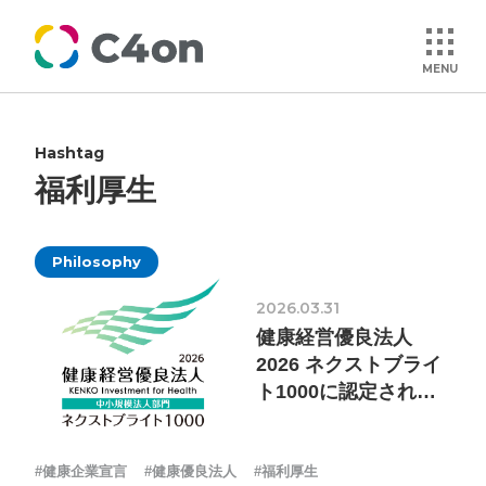
MENU
Hashtag
トップページ
福利厚生
理念
Philosophy
会社情報
2026.03.31
健康経営優良法人
事業紹介
2026 ネクストブライ
ト1000に認定されま
した
文化
#健康企業宣言
#健康優良法人
#福利厚生