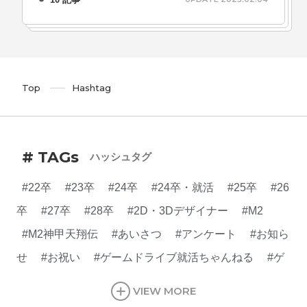
Top
Hashtag
# TAGs
ハッシュタグ
#22卒
#23卒
#24卒
#24卒・就活
#25卒
#26
卒
#27卒
#28卒
#2D・3Dデザイナー
#M2
#M2神甲天翔伝
#あいさつ
#アンケート
#お知ら
せ
#お祝い
#ゲームドライブ就活ちゃんねる
#ゲ
ーム会社
#ゲーム開発
#シフォンの創業
#シフォ
VIEW MORE
ンの想い
#シフォンめし
#シフォン国勢調査
#ソ