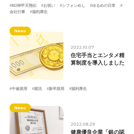
#M2神甲天翔伝
#お祝い
#シフォンめし
#ゆるめの日常
#
会社行事
#福利厚生
News
2022.10.07
住宅手当とエンタメ精
算制度を導入しました
#中途採用
#就活
#新卒採用
#福利厚生
News
2022.08.29
健康優良企業「銀の認