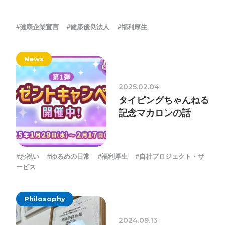
した
ォン国勢調査
#ソーシャルゲーム・ソシャゲ
#チケットレ
#健康企業宣言
#健康優良法人
#福利厚生
ストラン
#デザイナー
#プランナー
#プログラマー
#プ
ログラム愛
#ゆるめの日常
#中途採用
#事業内容
#事業
News
実績
#事業紹介
#仕事紹介
#企業理念
#企画
#休業
VIEW MORE
日
#会社行事
#会社説明会
#何もわからん
#健康企業宣
2025.02.04
言
#健康優良法人
#入社式
#内定
#制作進行・ゲーム
タイピングちゃんねる
記念マカロンの話
PM
#制作進行・進行管理・ゲームPM
#勉強会
#受託
#
株式会社シフォン
受託事業
#完全に理解した
#就活
#就活ちゃんねる
#年
〒101-0047
末年始
#採用
#採用向け
#新卒
#新卒採用
#歓迎会
東京都千代田区内神田2-12-5 内山ビル 3F
#お祝い
#ゆるめの日常
#福利厚生
#自社プロジェクト・サ
GoogleMaps
#看板
#研修
#社員紹介
#社長
#社長インタビュー
#
ービス
福利厚生
#第3の賃上げ
#総務人事
#自社プロジェクト・
Philosophy
サービス
#行事
#選考
#面接
2024.09.13