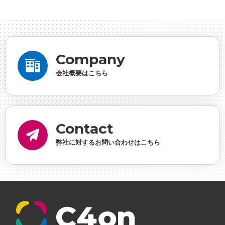
ーシャルゲーム・ソシャゲ
#チケットレストラン
#
デザイナー
#プランナー
#プログラマー
#プログ
ラム愛
#ゆるめの日常
#中途採用
#事業内容
#
Company
事業実績
#事業紹介
#仕事紹介
#企業理念
#企
会社概要はこちら
画
#休業日
#会社行事
#会社説明会
#何もわか
らん
#健康企業宣言
#健康優良法人
#入社式
#
内定
#制作進行・ゲームPM
#制作進行・進行管
Contact
理・ゲームPM
#勉強会
#受託
#受託事業
#完全
弊社に対するお問い合わせはこちら
に理解した
#就活
#就活ちゃんねる
#年末年始
#採用
#採用向け
#新卒
#新卒採用
#歓迎会
#看板
#研修
#社員紹介
#社長
#社長インタビ
ュー
#福利厚生
#第3の賃上げ
#総務人事
#自社
プロジェクト・サービス
#行事
#選考
#面接