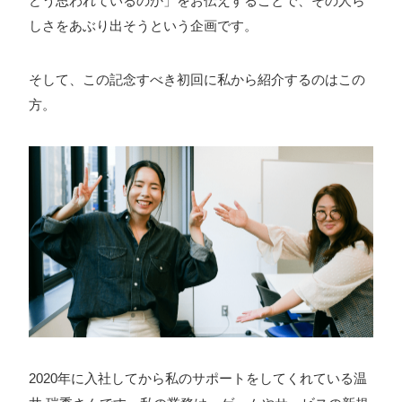
どう思われているのか」をお伝えすることで、その人ら
ォン国勢調査
#ソーシャルゲーム・ソシャゲ
#チケットレ
しさをあぶり出そうという企画です。
ストラン
#デザイナー
#プランナー
#プログラマー
#プ
そして、この記念すべき初回に私から紹介するのはこの
ログラム愛
#ゆるめの日常
#中途採用
#事業内容
#事業
方。
実績
#事業紹介
#仕事紹介
#企業理念
#企画
#休業
VIEW MORE
日
#会社行事
#会社説明会
#何もわからん
#健康企業宣
言
#健康優良法人
#入社式
#内定
#制作進行・ゲーム
PM
#制作進行・進行管理・ゲームPM
#勉強会
#受託
#
株式会社シフォン
受託事業
#完全に理解した
#就活
#就活ちゃんねる
#年
〒101-0047
末年始
#採用
#採用向け
#新卒
#新卒採用
#歓迎会
東京都千代田区内神田2-12-5 内山ビル 3F
GoogleMaps
#看板
#研修
#社員紹介
#社長
#社長インタビュー
#
福利厚生
#第3の賃上げ
#総務人事
#自社プロジェクト・
サービス
#行事
#選考
#面接
2020年に入社してから私のサポートをしてくれている温