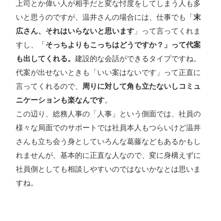
上司とか偉い人が相手だと変な忖度をしてしまう人も多
いと思うのですが、温井さんの場合には、仕事でも「
末
広さん、それはいらないと思います
」って言ってくれま
すし、「
そっちよりもこっちはどうですか？」って代案
も出してくれる。
建設的な会話ができるタイプですね。
代案が出せないときも「いい案はないです」って正直に
言ってくれるので、
周りに対して角も立たないしコミュ
ニケーションも楽なんです
。
この辺り、総務人事の「人事」という側面では、社員の
様々な局面でのサポートでは社員本人もつらいけど温井
さんも立ち会う身としていろんな葛藤などもあるかもし
れませんが、基本的に正直な人なので、変に身構えずに
社員側としても相談しやすいのではないかなとは思いま
すね。