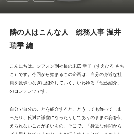
採用情報
お問い合わせ
隣の人はこんな人 総務人事 温井
お知らせ
瑞季 編
こんにちは。シフォン副社長の末広 幸子（すえひろ さち
こ）です。今回から始まるこの企画は、自分の身近な社
# TAGs
ハッシュタグ
員を数珠つなぎに紹介していく、いわゆる「他己紹介」
#22卒
#23卒
#24卒
#24卒・就活
#25卒
#26卒
のコンテンツです。
#27卒
#28卒
#2D・3Dデザイナー
#M2
#M2神甲天翔
自分で自分のことを紹介すると、どうしても飾ってしま
伝
#あいさつ
#アンケート
#お知らせ
#お祝い
#ゲー
ったり、反対に謙虚になったりしてありのままの姿を伝
ムドライブ就活ちゃんねる
#ゲーム会社
#ゲーム開発
#
えられないことが多いもの。そこで、「身近な仲間から
シフォンの創業
#シフォンの想い
#シフォンめし
#シフ