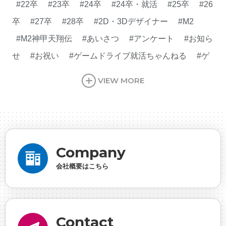
#22卒
#23卒
#24卒
#24卒・就活
#25卒
#26
卒
#27卒
#28卒
#2D・3Dデザイナー
#M2
#M2神甲天翔伝
#あいさつ
#アンケート
#お知ら
せ
#お祝い
#ゲームドライブ就活ちゃんねる
#ゲ
ーム会社
#ゲーム開発
#シフォンの創業
#シフォ
VIEW MORE
ンの想い
#シフォンめし
#シフォン国勢調査
#ソ
ーシャルゲーム・ソシャゲ
#チケットレストラン
#
デザイナー
#プランナー
#プログラマー
#プログ
ラム愛
#ゆるめの日常
#中途採用
#事業内容
#
Company
事業実績
#事業紹介
#仕事紹介
#企業理念
#企
会社概要はこちら
画
#休業日
#会社行事
#会社説明会
#何もわか
らん
#健康企業宣言
#健康優良法人
#入社式
#
内定
#制作進行・ゲームPM
#制作進行・進行管
Contact