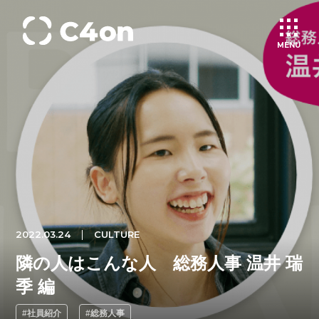
MENU
トップページ
理念
会社情報
事業紹介
2022.03.24
CULTURE
隣の人はこんな人 総務人事 温井 瑞
文化
季 編
#社員紹介
#総務人事