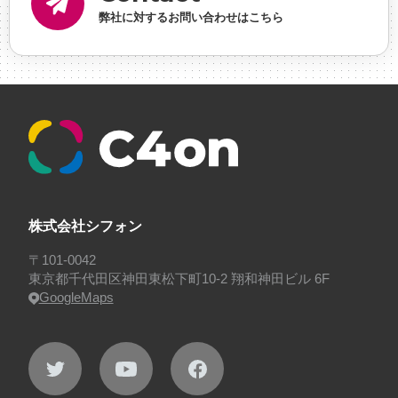
理・ゲームPM
#勉強会
#受託
#受託事業
#完全
弊社に対するお問い合わせはこちら
に理解した
#就活
#就活ちゃんねる
#年末年始
#採用
#採用向け
#新卒
#新卒採用
#歓迎会
#看板
#研修
#社員紹介
#社長
#社長インタビ
ュー
#福利厚生
#第3の賃上げ
#総務人事
#自社
プロジェクト・サービス
#行事
#選考
#面接
株式会社シフォン
〒101-0042
東京都千代田区神田東松下町10-2 翔和神田ビル 6F
GoogleMaps