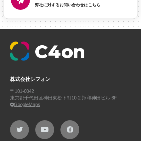
弊社に対するお問い合わせはこちら
に理解した
#就活
#就活ちゃんねる
#年末年始
#採用
#採用向け
#新卒
#新卒採用
#歓迎会
#看板
#研修
#社員紹介
#社長
#社長インタビ
ュー
#福利厚生
#第3の賃上げ
#総務人事
#自社
プロジェクト・サービス
#行事
#選考
#面接
株式会社シフォン
〒101-0042
東京都千代田区神田東松下町10-2 翔和神田ビル 6F
GoogleMaps