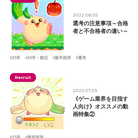
採用情報
2022.08.05
お問い合わせ
選考の注意事項～合格
者と不合格者の違い～
お知らせ
#23卒
#24卒・就活
#新卒採用
#選考
# TAGs
Recruit
ハッシュタグ
2022.07.29
#22卒
#23卒
#24卒
#24卒・就活
#25卒
#26卒
《ゲーム業界を目指す
#27卒
#28卒
#2D・3Dデザイナー
#M2
#M2神甲天翔
人向け》オススメの動
伝
#あいさつ
#アンケート
#お知らせ
#お祝い
#ゲー
画特集②
ムドライブ就活ちゃんねる
#ゲーム会社
#ゲーム開発
#
シフォンの創業
#シフォンの想い
#シフォンめし
#シフ
#23卒
#新卒採用