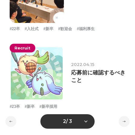
#22卒
#入社式
#新卒
#歓迎会
#福利厚生
Recruit
2022.04.15
応募前に確認するべき
こと
#23卒
#新卒
#新卒採用
2
/ 3