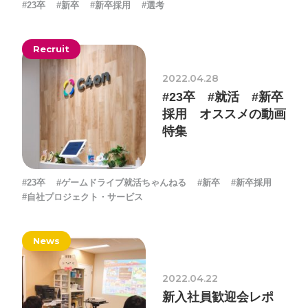
#23卒
#新卒
#新卒採用
#選考
Recruit
2022.04.28
#23卒 #就活 #新卒
採用 オススメの動画
特集
#23卒
#ゲームドライブ就活ちゃんねる
#新卒
#新卒採用
#自社プロジェクト・サービス
News
2022.04.22
新入社員歓迎会レポ