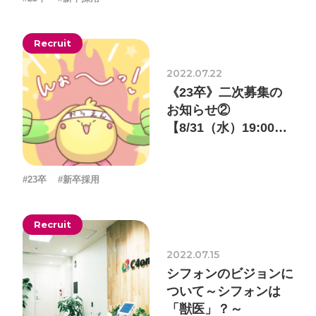
ォン国勢調査
#ソーシャルゲーム・ソシャゲ
#チケットレ
ストラン
#デザイナー
#プランナー
#プログラマー
#プ
Recruit
ログラム愛
#ゆるめの日常
#中途採用
#事業内容
#事業
2022.07.22
実績
#事業紹介
#仕事紹介
#企業理念
#企画
#休業
《23卒》二次募集の
VIEW MORE
お知らせ②
日
#会社行事
#会社説明会
#何もわからん
#健康企業宣
【8/31（水）19:00必
言
#健康優良法人
#入社式
#内定
#制作進行・ゲーム
着】
PM
#制作進行・進行管理・ゲームPM
#勉強会
#受託
#
株式会社シフォン
#23卒
#新卒採用
受託事業
#完全に理解した
#就活
#就活ちゃんねる
#年
〒101-0047
末年始
#採用
#採用向け
#新卒
#新卒採用
#歓迎会
東京都千代田区内神田2-12-5 内山ビル 3F
Recruit
GoogleMaps
#看板
#研修
#社員紹介
#社長
#社長インタビュー
#
2022.07.15
福利厚生
#第3の賃上げ
#総務人事
#自社プロジェクト・
シフォンのビジョンに
サービス
#行事
#選考
#面接
ついて～シフォンは
「獣医」？～