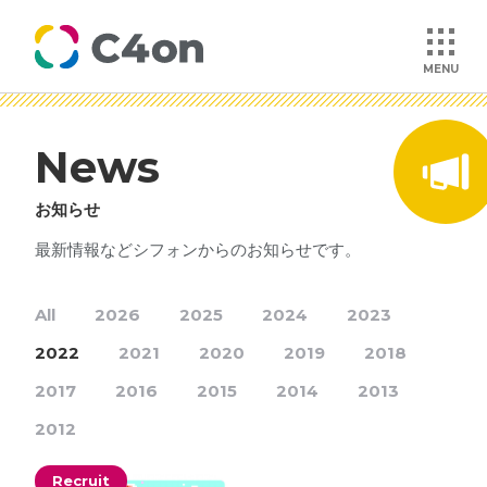
MENU
News
トップページ
お知らせ
理念
最新情報などシフォンからのお知らせです。
会社情報
All
2026
2025
2024
2023
2022
2021
2020
2019
2018
事業紹介
2017
2016
2015
2014
2013
文化
2012
Recruit