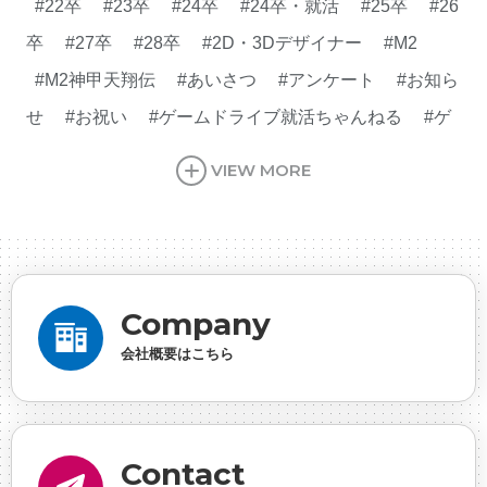
#22卒
#23卒
#24卒
#24卒・就活
#25卒
#26
卒
#27卒
#28卒
#2D・3Dデザイナー
#M2
#M2神甲天翔伝
#あいさつ
#アンケート
#お知ら
せ
#お祝い
#ゲームドライブ就活ちゃんねる
#ゲ
ーム会社
#ゲーム開発
#シフォンの創業
#シフォ
VIEW MORE
ンの想い
#シフォンめし
#シフォン国勢調査
#ソ
ーシャルゲーム・ソシャゲ
#チケットレストラン
#
デザイナー
#プランナー
#プログラマー
#プログ
ラム愛
#ゆるめの日常
#中途採用
#事業内容
#
Company
事業実績
#事業紹介
#仕事紹介
#企業理念
#企
会社概要はこちら
画
#休業日
#会社行事
#会社説明会
#何もわか
らん
#健康企業宣言
#健康優良法人
#入社式
#
内定
#制作進行・ゲームPM
#制作進行・進行管
Contact
理・ゲームPM
#勉強会
#受託
#受託事業
#完全